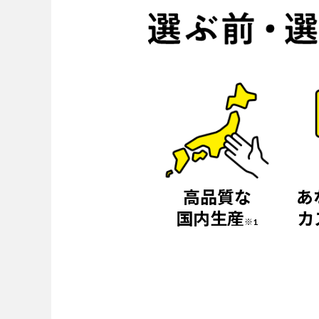
高品質な
あ
国内生産
カ
※1