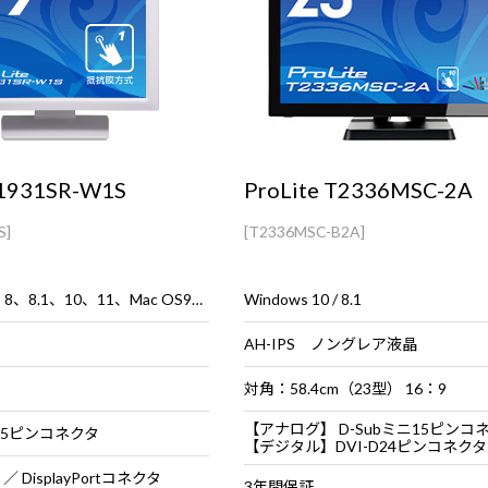
T1931SR-W1S
ProLite T2336MSC-2A
S]
[T2336MSC-B2A]
Windows® 7、8、8.1、10、11、Mac OS9、OSX
Windows 10 / 8.1
AH-IPS ノングレア液晶
対角：58.4cm（23型） 16：9
【アナログ】 D-Subミニ15ピンコ
15ピンコネクタ
【デジタル】DVI-D24ピンコネクタ（HDCP機能付） / HDM
／ DisplayPortコネクタ
3年間保証