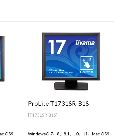
ProLite T1731SR-B1S
[T1731SR-B1S]
Windows® 7、8、8.1、10、11、Mac OS9、OSX
Windows® 7、8、8.1、10、11、Mac OS9、OSX