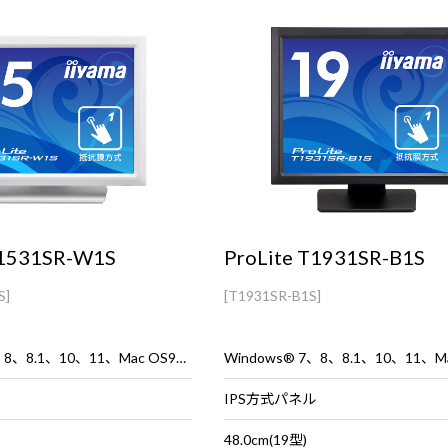
T1531SR-W1S
ProLite T1931SR-B1S
S]
[T1931SR-B1S]
Windows® 7、8、8.1、10、11、Mac OS9、OSX
IPS方式パネル
48.0cm(19型)