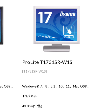
ProLite T1731SR-W1S
[T1731SR-W1S]
Windows® 7、8、8.1、10、11、Mac OS9、OSX
Windows® 7、8、8.1、10、11、Mac OS9、OSX
TNパネル
43.0cm(17型)