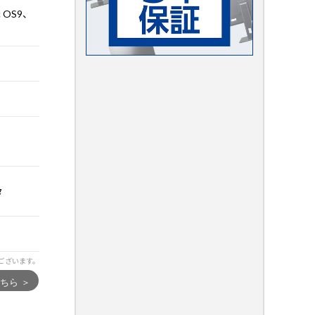
c OS9、
タ