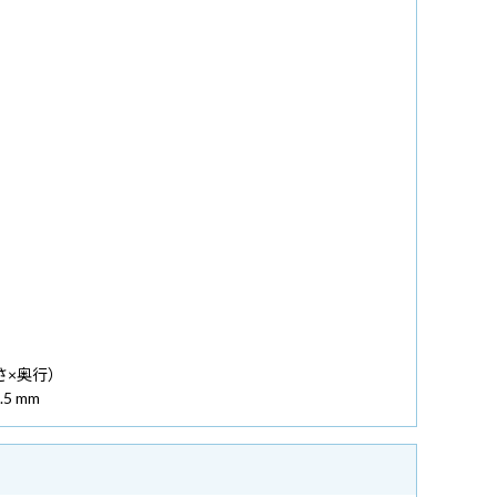
さ×奥行）
.5 mm