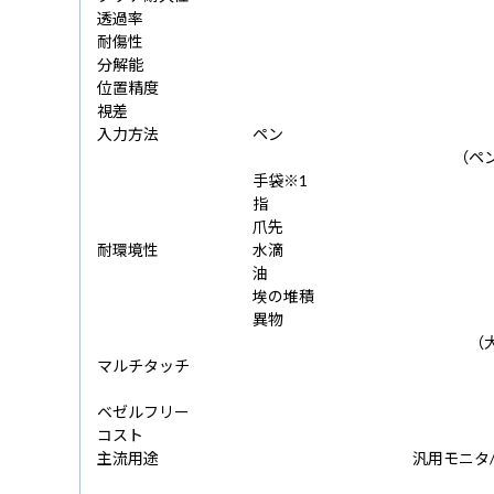
透過率
耐傷性
分解能
位置精度
視差
入力方法
ペン
（ペ
手袋※1
指
爪先
耐環境性
水滴
油
埃の堆積
異物
（
マルチタッチ
ベゼルフリー
コスト
主流用途
汎用モニタ