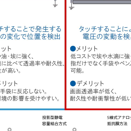
投影型静電
5線式アナロ
容量結合方式
抵抗膜方法
◎
◎