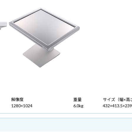
解像度
重量
サイズ（幅×高
1280×1024
6.0kg
432×413.5×239