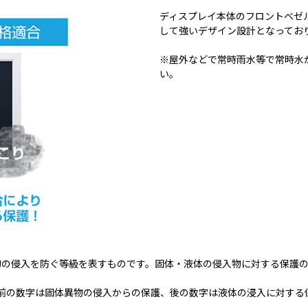
ディスプレイ本体のフロントベゼル
して強いデザイン設計となってお
※屋外などで常時雨水等で常時水
い。
気製品の筐体が、異物の侵入を防ぐ等級を表すものです。固体・液体の侵入物に対
類、前の数字は固体異物の侵入からの保護、後の数字は液体の浸入に対す