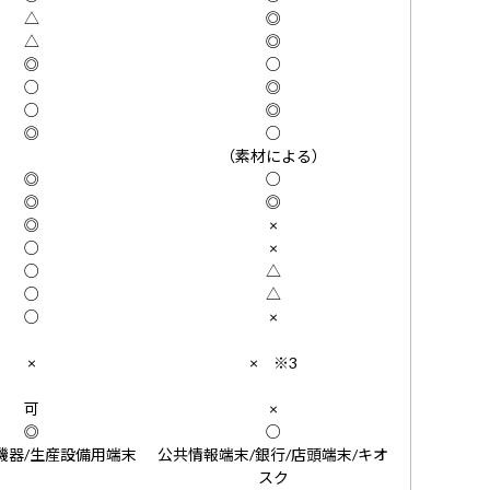
△
◎
△
◎
◎
○
○
◎
○
◎
◎
○
（素材による）
◎
○
◎
◎
◎
×
○
×
○
△
○
△
○
×
×
× ※3
可
×
◎
○
療機器/生産設備用端末
公共情報端末/銀行/店頭端末/キオ
スク