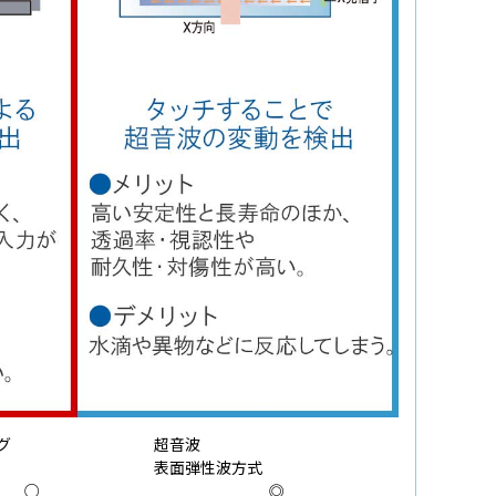
グ
超音波
表面弾性波方式
○
◎