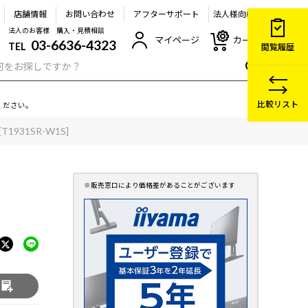
店舗情報
お問い合わせ
アフターサポート
法人様向け
法人のお客様 購入・見積相談
マイページ
カート
03-6636-4323
TEL
閲覧履歴
比較リスト
ください。
[T1931SR-W1S]
る