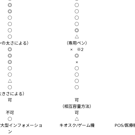
◎
○
◎
○
○
○
○
○
○
◎
○
△
ンの太さによる）
（専用ペン）
◎
× ※2
◎
◎
◎
×
○
○
○
○
△
○
○
○
大きさによる）
可
可
（相互容量方法）
不可
可
○
△
/大型インフォメーショ
キオスク/ゲーム機
POS/医
ン