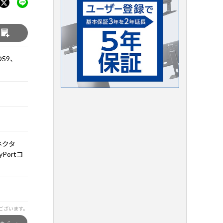
る
OS9、
ネクタ
Portコ