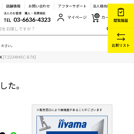
店舗情報
お問い合わせ
アフターサポート
法人様向け
法人のお客様 購入・見積相談
マイページ
カート
03-6636-4323
TEL
閲覧履歴
比較リスト
ください。
X
[T2234MSC-B7X]
ました。