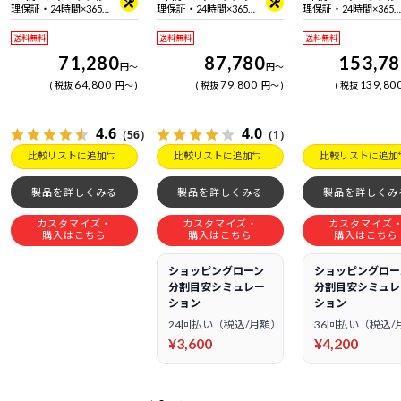
理保証・24時間×365
理保証・24時間×365
理保証・24時間×365
日電話サポート
日電話サポート
日電話サポート
送料無料
送料無料
送料無料
71,280
87,780
153,7
円
～
円
～
64,800
79,800
139,80
税抜
円
～
税抜
円
～
税抜
4.6
4.0
（56）
（1）
比較リストに追加
比較リストに追加
比較リストに追加
製品を詳しくみる
製品を詳しくみる
製品を詳しくみ
カスタマイズ・
カスタマイズ・
カスタマイズ
購入はこちら
購入はこちら
購入はこちら
ショッピングローン
ショッピングロー
分割目安シミュレー
分割目安シミュレ
ション
ション
24回払い（税込/月額）
36回払い（税込/
¥3,600
¥4,200