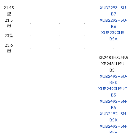
ズ
21.45
XUB2293HSU-
-
-
-
型
B7
21.5
XUB2292HSU-
-
-
-
型
B6
XUB2390HS-
23型
-
-
-
B5A
23.6
-
-
-
-
型
XB2481HSU-B5
XB2481HSU-
B5H
XUB2492HSU-
B5K
XUB2490HSUC-
B5
XUB2492HSN-
B5
XUB2492HSN-
B5K
XUB2492HSN-
B5H