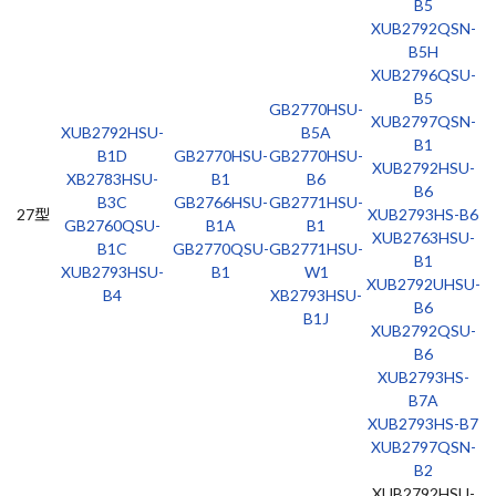
B5
XUB2792QSN-
B5H
XUB2796QSU-
B5
GB2770HSU-
XUB2797QSN-
XUB2792HSU-
B5A
B1
B1D
GB2770HSU-
GB2770HSU-
XUB2792HSU-
XB2783HSU-
B1
B6
B6
B3C
GB2766HSU-
GB2771HSU-
27型
XUB2793HS-B6
GB2760QSU-
B1A
B1
XUB2763HSU-
B1C
GB2770QSU-
GB2771HSU-
B1
XUB2793HSU-
B1
W1
XUB2792UHSU-
B4
XB2793HSU-
B6
B1J
XUB2792QSU-
B6
XUB2793HS-
B7A
XUB2793HS-B7
XUB2797QSN-
B2
XUB2792HSU-