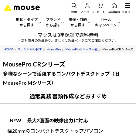
検索
マイページ
カート
店舗情報
メニュー
形状・タイプ
ブランド
用途・目的
セール
から探す
から探す
から探す
キャンペーン
マウスは3年保証で送料無料
形状・タイプから探す をすべてみる
mouse
一般向けパソコン
セール・キャンペーン
一部対象外の製品あり。詳しくは製品ページにてご確認ください。
HOME
ブランドから探す
MousePro
MouseProシリーズ一覧
MousePro CRシリーズ
デスクトップPC
G TUNE
ゲーミングPC・ゲーム向けパソコン
期間限定セール
人気モデルが期間限定・お買
MousePro CRシリーズ
ノートPC
NEXTGEAR
クリエイティブ向け
アウトレットパソコン
多様なシーンで活躍するコンパクトデスクトップ（旧
すべて新品の旧モデル製品な
タブレット
DAIV
ビジネス向けパソコン
MousePro Mシリーズ）
おすすめ目玉パソコン
サーバー
通常業務 書類作成などおすすめ
MousePro
学習向けパソコン
今イチオシのパソコンをピッ
ワークステーション
iiyama
スペック/パーツ別
Windows 11
|
Copilot+ PC
NEW
最大3画面の映像出力に対応
Windows 11
|
Copilot+ PC
ディスプレイ
AIおすすめパソコン
幅28mmのコンパクトデスクトップパソコン