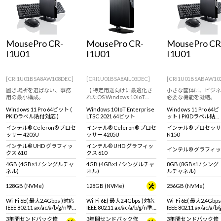
MousePro CR-
MousePro CR-
MousePro CR
I1U01
I1U01
I1U01
[CRI1U01BSA8AW108DEC]
[CRI1U01BSA8AIL03DEC]
[CRI1U01BSABAW10
置き場所を選ばない、事務
【 特定用途向けに最適化さ
小さな筐体に、ビジネ
用の最小構成。
れたOS Windows 10 IoT
必要な機能を凝縮。
Enterprise 搭載 ※通常のOS
Windows 11 Pro 64ビット (
Windows 10 IoT Enterprise
Windows 11 Pro 64ビ
とは異なります。 ※詳しく
PKIDラベル貼付対応 )
LTSC 2021 64ビット
ット ( PKIDラベル貼付
は商品説明欄、Windows 10
対応 )
IoT Enterprise特設ページを
インテル® Celeron® プロセ
インテル® Celeron® プロセ
インテル® プロセッ
ご覧ください】コンパクト
ッサー 4205U
ッサー 4205U
N150
デスクトップパソコン！
インテル® UHD グラフィッ
インテル® UHD グラフィッ
インテル® グラフィ
クス 610
クス 610
4GB (4GB×1 / シングルチャ
4GB (4GB×1 / シングルチャ
8GB (8GB×1 / シング
ネル)
ネル)
ルチャネル)
128GB (NVMe)
128GB (NVMe)
256GB (NVMe)
Wi-Fi 6E( 最大2.4Gbps )対応
Wi-Fi 6E( 最大2.4Gbps )対応
Wi-Fi 6E( 最大2.4Gbp
IEEE 802.11 ax/ac/a/b/g/n準
IEEE 802.11 ax/ac/a/b/g/n準
IEEE 802.11 ax/ac/a/b
拠 ＋ Bluetooth 5内蔵
拠 ＋ Bluetooth 5内蔵
拠 ＋ Bluetooth 5内蔵
3年間センドバック修
3年間センドバック修
3年間センドバック修