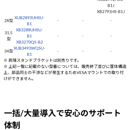
B1J
XB2791HS-B1J
XUB2893UHSU-
28型
-
-
-
B1
XB3288UHSU-
31.5
B1
-
-
-
型
XB3270QS-B2
XUB3493WQSU-
34型
-
-
-
B1
※ 昇降スタンドブラケットは別売りです。
※ 上記一覧に記載のない型番については、販売終了並びに筐体構造
上、部品同士の干渉などが発生するためVESAマウントでの取り付
けができません。
一括/大量導入で安心のサポート
体制