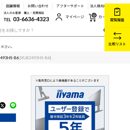
店舗情報
お問い合わせ
アフターサポート
法人様向け
法人のお客様 購入・見積相談
マイページ
カート
03-6636-4323
TEL
閲覧履歴
比較リスト
ください。
2493HS-B6
[XUB2493HS-B6]