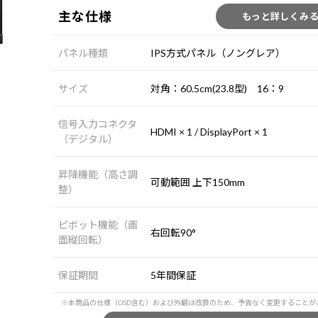
主な仕様
もっと詳しくみ
パネル種類
IPS方式パネル（ノングレア）
サイズ
対角：60.5cm(23.8型) 16：9
信号入力コネクタ
HDMI × 1 / DisplayPort × 1
（デジタル）
昇降機能（高さ調
可動範囲 上下150mm
整）
ピボット機能（画
右回転90°
面縦回転）
保証期間
5年間保証