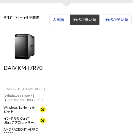
1
全
件中
1～1件を表示
人気順
価格が低い順
価格が高い順
DAIV KM-I7R70
[KMI7R70B8AFDW101DEC]
[Windows 11 Home]
インテル Core Ultra 7 プロ
セッサー 265とAMD
Windows 11 Home 64
RADEON AI PRO R9700を搭
ビット
載したクリエイティブ向け
ワークステーション。
インテル® Core™
Ultra 7 プロセッサー
265
AMD RADEON™ AI PRO