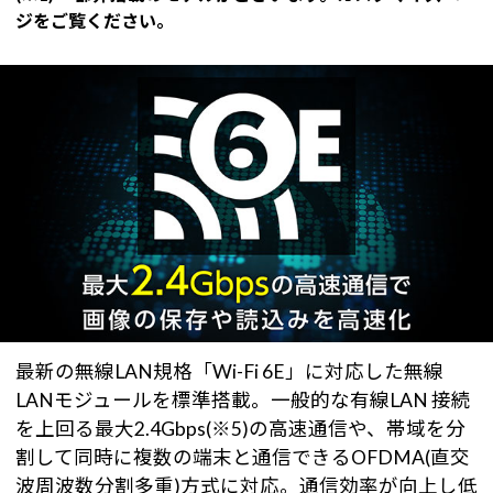
ジをご覧ください。
最新の無線LAN規格「Wi-Fi 6E」に対応した無線
LANモジュールを標準搭載。一般的な有線LAN 接続
を上回る最大2.4Gbps(※5)の高速通信や、帯域を分
割して同時に複数の端末と通信できるOFDMA(直交
波周波数分割多重)方式に対応。通信効率が向上し低