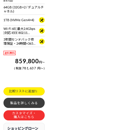
R9700
64GB (32GB×2 / デュアルチ
ャネル)
1TB (NVMe Gen4×4)
Wi-Fi 6E( 最大2.4Gbps
)対応 IEEE 802.11
ax/ac/a/b/g/n準拠 ＋
3年間センドバック修
Bluetooth 5内蔵
理保証・24時間×365
日電話サポート
送料無料
859,800
円
～
781,637
税抜
円
～
比較リストに追加
製品を詳しくみる
カスタマイズ・
購入はこちら
ショッピングローン