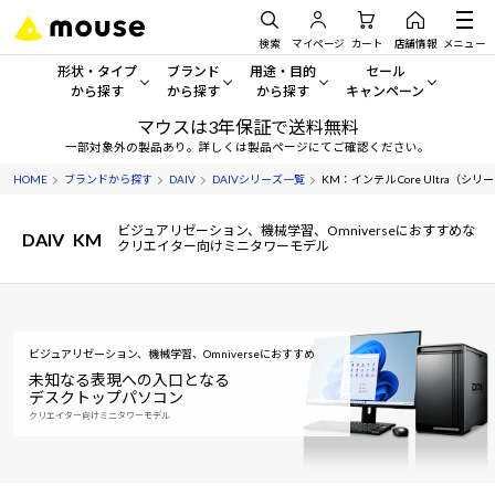
検索
マイページ
カート
店舗情報
メニュー
形状・タイプ
ブランド
用途・目的
セール
から探す
から探す
から探す
キャンペーン
マウスは3年保証で送料無料
形状・タイプから探す をすべてみる
mouse
一般向けパソコン
セール・キャンペーン
一部対象外の製品あり。詳しくは製品ページにてご確認ください。
HOME
ブランドから探す
DAIV
DAIVシリーズ一覧
KM：インテル Core Ultra（シリーズ
デスクトップPC
G TUNE
ゲーミングPC・ゲーム向けパソコン
期間限定セール
人気モデルが期間限定・お買
ビジュアリゼーション、機械学習、Omniverseにおすすめな
DAIV
KM
ノートPC
NEXTGEAR
クリエイティブ向け
クリエイター向けミニタワーモデル
アウトレットパソコン
すべて新品の旧モデル製品な
タブレット
DAIV
ビジネス向けパソコン
おすすめ目玉パソコン
サーバー
MousePro
学習向けパソコン
ビジュアリゼーション、機械学習、Omniverseにおすすめ
今イチオシのパソコンをピッ
未知なる表現への入口となる
デスクトップパソコン
ワークステーション
iiyama
スペック/パーツ別
Windows 11
|
Copilot+ PC
クリエイター向けミニタワーモデル
Windows 11
|
Copilot+ PC
ディスプレイ
AIおすすめパソコン