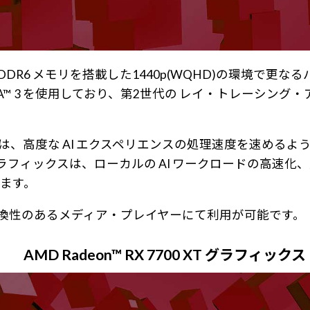
6 GB の GDDR6 メモリを搭載した1440p(WQHD)
3 を使用しており、第2世代の レイ・トレーシング・アクセラレ
クス カードは、高度な AI エクスペリエンスの処理速度を速め
 シリーズ グラフィックスは、ローカルの AI ワークロード
ます。
互換性のあるメディア・プレイヤーにて利用が可能です。
AMD Radeon™ RX 7700 XT グラフィックス