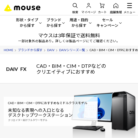
検索
マイページ
カート
店舗情報
メニュー
形状・タイプ
ブランド
用途・目的
セール
から探す
から探す
から探す
キャンペーン
マウスは3年保証で送料無料
形状・タイプから探す をすべてみる
mouse
一般向けパソコン
セール・キャンペーン
一部対象外の製品あり。詳しくは製品ページにてご確認ください。
HOME
ブランドから探す
DAIV
DAIVシリーズ一覧
CAD・BIM・CIM・DTPにおす
デスクトップPC
G TUNE
ゲーミングPC・ゲーム向けパソコン
期間限定セール
人気モデルが期間限定・お買
CAD・BIM・CIM・DTPなどの
ノートPC
NEXTGEAR
クリエイティブ向け
DAIV
FX
クリエイティブにおすすめ
アウトレットパソコン
すべて新品の旧モデル製品な
タブレット
DAIV
ビジネス向けパソコン
おすすめ目玉パソコン
サーバー
MousePro
学習向けパソコン
今イチオシのパソコンをピッ
CAD・BIM・CIM・DTPにおすすめなミドルクラスモデル
未知なる表現への入口となる
ワークステーション
iiyama
スペック/パーツ別
Windows 11
|
Copilot+ PC
デスクトップワークステーション
クリエイター向けフルタワーモデル
Windows 11
|
Copilot+ PC
ディスプレイ
AIおすすめパソコン