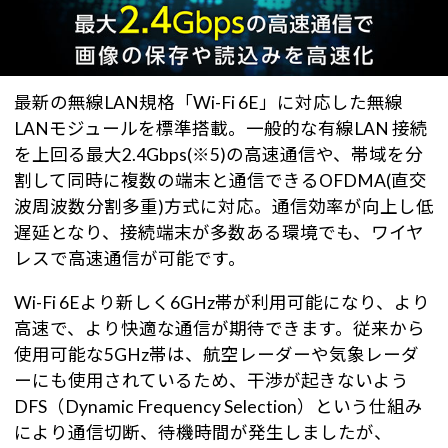
最新の無線LAN規格「Wi-Fi 6E」に対応した無線
LANモジュールを標準搭載。一般的な有線LAN 接続
を上回る最大2.4Gbps(※5)の高速通信や、帯域を分
割して同時に複数の端末と通信できるOFDMA(直交
波周波数分割多重)方式に対応。通信効率が向上し低
遅延となり、接続端末が多数ある環境でも、ワイヤ
レスで高速通信が可能です。
Wi-Fi 6Eより新しく6GHz帯が利用可能になり、より
高速で、より快適な通信が期待できます。従来から
使用可能な5GHz帯は、航空レーダーや気象レーダ
ーにも使用されているため、干渉が起きないよう
DFS（Dynamic Frequency Selection）という仕組み
により通信切断、待機時間が発生しましたが、