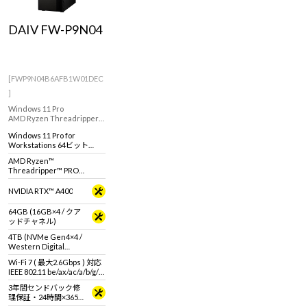
DAIV FW-P9N04
[FWP9N04B6AFB1W01DEC
]
Windows 11 Pro
AMD Ryzen Threadripper
PRO 9995WX プロセッサと
Windows 11 Pro for
NVIDIA RTX A400を搭載した
Workstations 64ビット
クリエイティブ向けワーク
(DSP)
ステーション。
AMD Ryzen™
Threadripper™ PRO
9995WX プロセッサ
NVIDIA RTX™ A400
64GB (16GB×4 / クア
ッドチャネル)
4TB (NVMe Gen4×4 /
Western Digital
WD_BLACK SN850X)
Wi-Fi 7 ( 最大2.6Gbps ) 対応
IEEE 802.11 be/ax/ac/a/b/g/n
準拠 ＋ Bluetooth 5内蔵
3年間センドバック修
理保証・24時間×365
日電話サポート