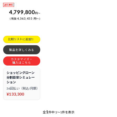
送料無料
4,799,800
円
～
4,363,455
税抜
円
～
比較リストに追加
製品を詳しくみる
カスタマイズ・
購入はこちら
ショッピングローン
分割目安シミュレー
ション
36回払い（税込/月額）
¥133,300
1
全
件中
1～1件を表示