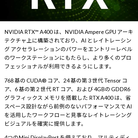
NVIDIA RTX™ A400 は、NVIDIA Ampere GPU アーキ
テクチャ上に構築されており、AI とレイトレーシン
グ アクセラレーションのパワーをエントリーレベル
のワークステーションにもたらし、より多くのプロ
フェッショナルが利用できるようにします。
768 基の CUDA® コア、24 基の第 3 世代 Tensor コ
ア、6 基の第 2 世代 RT コア、および 4GBの GDDR6
グラフィックス メモリを搭載した RTX A400 は、省
スペース設計ながら前例のないパフォーマンスで AI
を活用したワークフローと見事なレイトレーシング
ビジュアルを確実に提供します。
4つのMini DisplayPort を備えており、マルティディ