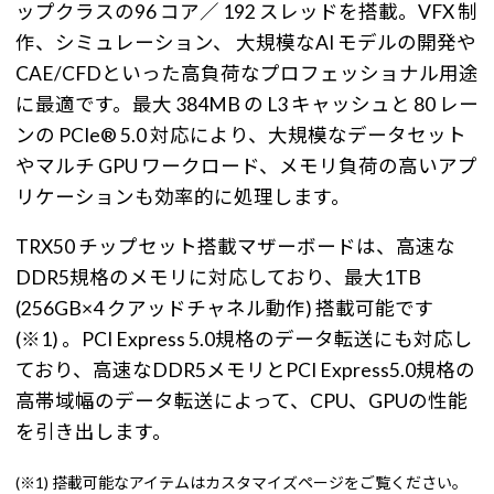
ップクラスの96 コア／ 192 スレッドを搭載。VFX 制
作、シミュレーション、 大規模なAI モデルの開発や
CAE/CFDといった高負荷なプロフェッショナル用途
に最適です。最大 384MB の L3 キャッシュと 80 レー
ンの PCIe® 5.0 対応により、大規模なデータセット
やマルチ GPU ワークロード、メモリ負荷の高いアプ
リケーションも効率的に処理します。
TRX50 チップセット搭載マザーボードは、高速な
DDR5規格のメモリに対応しており、最大1TB
(256GB×4 クアッドチャネル動作) 搭載可能です
(※1) 。PCI Express 5.0規格のデータ転送にも対応し
ており、高速なDDR5メモリとPCI Express5.0規格の
高帯域幅のデータ転送によって、CPU、GPUの性能
を引き出します。
(※1) 搭載可能なアイテムはカスタマイズページをご覧ください。