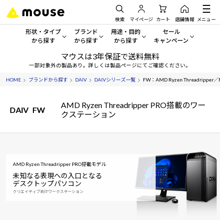
検索
マイページ
カート
店舗情報
メニュー
形状・タイプ
ブランド
用途・目的
セール
から探す
から探す
から探す
キャンペーン
マウスは3年保証で送料無料
形状・タイプから探す をすべてみる
mouse
一般向けパソコン
セール・キャンペーン
一部対象外の製品あり。詳しくは製品ページにてご確認ください。
HOME
ブランドから探す
DAIV
DAIVシリーズ一覧
FW：AMD Ryzen Threadripper
デスクトップPC
G TUNE
ゲーミングPC・ゲーム向けパソコン
期間限定セール
人気モデルが期間限定・お買
AMD Ryzen Threadripper PRO搭載のワー
ノートPC
NEXTGEAR
クリエイティブ向け
DAIV
FW
クステーション
アウトレットパソコン
すべて新品の旧モデル製品な
タブレット
DAIV
ビジネス向けパソコン
おすすめ目玉パソコン
サーバー
MousePro
学習向けパソコン
今イチオシのパソコンをピッ
AMD Ryzen Threadripper PRO搭載モデル
未知なる表現への入口となる
ワークステーション
iiyama
スペック/パーツ別
Windows 11
|
Copilot+ PC
デスクトップパソコン
クリエイティブ向けワークステーション
Windows 11
|
Copilot+ PC
ディスプレイ
AIおすすめパソコン