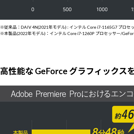
※従来品：DAIV 4N(2021年モデル) : インテル Core i7-1165G7 プロセッサー /
※本製品(2022年モデル)：インテル Core i7-1260P プロセッサー/GeForc
高性能な GeForce グラフィックス