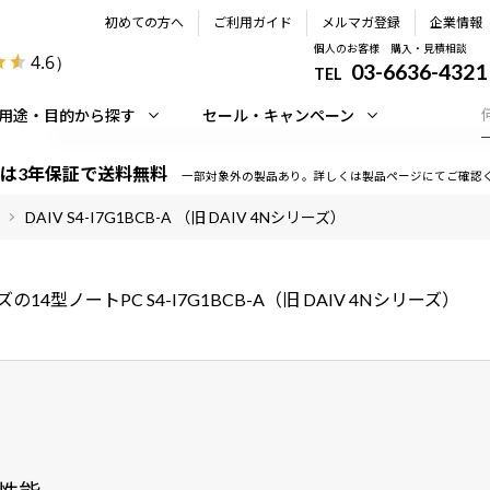
初めての方へ
ご利用ガイド
メルマガ登録
企業情報
個人のお客様 購入・見積相談
4.6
）
03-6636-4321
TEL
用途・目的から探す
セール・キャンペーン
は3年保証で送料無料
一部対象外の製品あり。詳しくは製品ページにてご確認
DAIV S4-I7G1BCB-A （旧 DAIV 4Nシリーズ）
ズの14型ノートPC S4-I7G1BCB-A（旧 DAIV 4Nシリーズ）