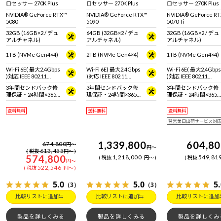
ロセッサー 270K Plus
ロセッサー 270K Plus
ロセッサー 270K Plus
NVIDIA® GeForce RTX™
NVIDIA® GeForce RTX™
NVIDIA® GeForce R
5080
5090
5070 Ti
32GB (16GB×2 / デュ
64GB (32GB×2 / デュ
32GB (16GB×2 / デュ
アルチャネル)
アルチャネル)
アルチャネル)
1TB (NVMe Gen4×4)
2TB (NVMe Gen4×4)
1TB (NVMe Gen4×4)
Wi-Fi 6E( 最大2.4Gbps
Wi-Fi 6E( 最大2.4Gbps
Wi-Fi 6E( 最大2.4Gbps
)対応 IEEE 802.11
)対応 IEEE 802.11
)対応 IEEE 802.11
ax/ac/a/b/g/n準拠 ＋
ax/ac/a/b/g/n準拠 ＋
ax/ac/a/b/g/n準拠 ＋
3年間センドバック修
3年間センドバック修
3年間センドバック修
Bluetooth 5内蔵
Bluetooth 5内蔵
Bluetooth 5内蔵
理保証・24時間×365
理保証・24時間×365
理保証・24時間×365
日電話サポート
日電話サポート
日電話サポート
送料無料
送料無料
送料無料
翌営業日出荷サービス対
1,339,800
604,8
674,800
円
～
円
～
613,455
税抜
円
～
574,800
1,218,000
549,81
税抜
円
～
税抜
円
～
522,546
税抜
円
～
5.0
5.0
5
（3）
（3）
比較リストに追加
比較リストに追加
比較リストに追加
製品を詳しくみる
製品を詳しくみる
製品を詳しくみ