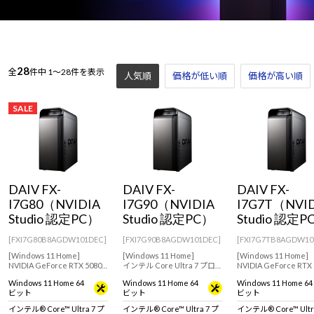
28
全
件中
1～28件を表示
人気順
価格が低い順
価格が高い順
SALE
DAIV FX-
DAIV FX-
DAIV FX-
I7G80（NVIDIA
I7G90（NVIDIA
I7G7T（NVI
Studio 認定PC）
Studio 認定PC）
Studio 認定P
[FXI7G80B8AGDW101DEC]
[FXI7G90B8AGDW101DEC]
[FXI7G7TB8AGDW10
[Windows 11 Home]
[Windows 11 Home]
[Windows 11 Home]
NVIDIA GeForce RTX 5080
インテル Core Ultra 7 プロ
NVIDIA GeForce RTX 
搭載で様々なクリエイティ
セッサー 270K Plus搭載でク
Ti(16GB)搭載でクリ
Windows 11 Home 64
Windows 11 Home 64
Windows 11 Home 64
ブ用途におすすめなモデル
リエイターに向けたデスク
ィブを幅広く楽しみた
ビット
ビット
ビット
トップPC
におすすめなモデル
インテル® Core™ Ultra 7 プ
インテル® Core™ Ultra 7 プ
インテル® Core™ Ultr