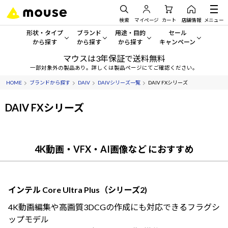
検索
マイページ
カート
店舗情報
メニュー
形状・タイプ
ブランド
用途・目的
セール
から探す
から探す
から探す
キャンペーン
マウスは3年保証で送料無料
形状・タイプから探す をすべてみる
mouse
一般向けパソコン
セール・キャンペーン
一部対象外の製品あり。詳しくは製品ページにてご確認ください。
HOME
ブランドから探す
DAIV
DAIVシリーズ一覧
DAIV FXシリーズ
デスクトップPC
G TUNE
ゲーミングPC・ゲーム向けパソコン
期間限定セール
人気モデルが期間限定・お買
DAIV FXシリーズ
ノートPC
NEXTGEAR
クリエイティブ向け
アウトレットパソコン
すべて新品の旧モデル製品な
タブレット
DAIV
ビジネス向けパソコン
4K動画・VFX・AI画像など におすすめ
おすすめ目玉パソコン
サーバー
MousePro
学習向けパソコン
今イチオシのパソコンをピッ
ワークステーション
iiyama
スペック/パーツ別
Windows 11
|
Copilot+ PC
インテル Core Ultra Plus（シリーズ2)
4K動画編集や高画質3DCGの作成にも対応できるフラグシ
Windows 11
|
Copilot+ PC
ディスプレイ
AIおすすめパソコン
ップモデル