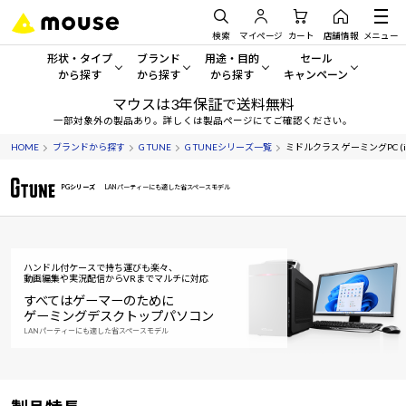
検索
マイページ
カート
店舗情報
メニュー
形状・タイプ
ブランド
用途・目的
セール
から探す
から探す
から探す
キャンペーン
マウスは3年保証で送料無料
形状・タイプから探す をすべてみる
mouse
一般向けパソコン
セール・キャンペーン
一部対象外の製品あり。詳しくは製品ページにてご確認ください。
HOME
ブランドから探す
G TUNE
G TUNEシリーズ一覧
ミドルクラス ゲーミングPC (int
デスクトップPC
G TUNE
ゲーミングPC・ゲーム向けパソコン
期間限定セール
人気モデルが期間限定・お買
PGシリーズ
LANパーティーにも適した省スペースモデル
ノートPC
NEXTGEAR
クリエイティブ向け
アウトレットパソコン
すべて新品の旧モデル製品な
タブレット
DAIV
ビジネス向けパソコン
ハンドル付ケースで持ち運びも楽々、
おすすめ目玉パソコン
動画編集や実況配信からVRまでマルチに対応
サーバー
MousePro
学習向けパソコン
今イチオシのパソコンをピッ
すべてはゲーマーのために
ゲーミングデスクトップパソコン
ワークステーション
iiyama
スペック/パーツ別
LANパーティーにも適した省スペースモデル
Windows 11
|
Copilot+ PC
Windows 11
|
Copilot+ PC
ディスプレイ
AIおすすめパソコン