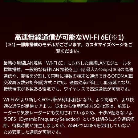
高速無線通信が可能なWi-Fi 6E(※1)
(※1) 一部非搭載のモデルがございます。カスタマイズページをご
覧ください。
最新の無線LAN規格「Wi-Fi 6E」に対応した無線LANモジュールを
標準搭載。一般的な有線LAN 接続を上回る最大2.4Gbps(※5)の高速
通信や、帯域を分割して同時に複数の端末と通信できるOFDMA(直
交波周波数分割多重)方式に対応。通信効率が向上し低遅延となり、
接続端末が多数ある環境でも、ワイヤレスで高速通信が可能です。
Wi-Fi 6Eより新しく6GHz帯が利用可能になり、より高速で、より快
適な通信が期待できます。従来から使用可能な5GHz帯は、航空レ
ーダーや気象レーダーにも使用されているため、干渉が起きないよ
うDFS（Dynamic Frequency Selection）という仕組みにより通信切
断、待機時間が発生しましたが、6GHzではDFSを使用していない
ため安定した通信が可能です。