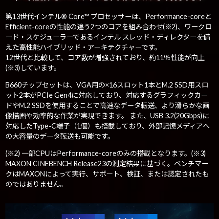
第13世代インテル® Core™ プロセッサーは、Performance-coreと
Efficient-coreの性能の違う2つのコアを組み合わせ(※2)、ワークロ
ード・スケジューラーであるインテル スレッド・ディレクターを備
えた高性能ハイブリッド・アーキテクチャーです。
12世代と比較して、コア数が増強されており、約11％性能が向上
(※3)しています。
B660チップセットは、VGA用の×16スロット1本とM.2 SSD用スロ
ット2本がPCIe Gen4に対応しており、対応するグラフィックカー
ドやM.2 SSDを使用することで高速なデータ転送、より滑らかな画
像描画や効率的な作業が実現できます。 また、USB 3.2(20Gbps)に
対応したType-C端子（1個）も搭載しており、外部記憶メディアへ
の大容量のデータ転送も可能です。
(※2) 一部CPUはPerformance-coreのみの搭載となります。(※3)
MAXON CINEBENCH Release23の測定結果に基づく。ベンチマー
クはMAXONによって実行、サポート、検証、または認定されたも
のではありません。