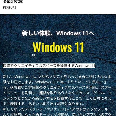
製品特長
Windows 11
|
Copilot+ PC
Windows 11
|
Copilot+ PC
FEATURE
新しい体験、Windows 11へ
Windows 11
快適でクリエイティブなスペースを提供するWindows 11
新しい Windows は、大切な人やことをもっと身近に感じられる体
験をお届けします。Windows 11では、やりたいことに集中でき
る、落ち着いた雰囲気のクリエイティブなスペースを用意。 スター
トメニューを刷新し、連絡を取りあう人々やニュース、ゲーム、コ
ンテンツとつながる新しい方法を提案することで、ごく自然に考え
る、表現する、あるいは創り出す場所となります。
新しくなったデスクトップやスナップレイアウトのようなツール、
より直感的になった再ドッキング機能が、使いたいアプリへのアク