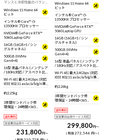
マンスと冷却性能のバラン
Windows 11 Home 64
180Hz液晶搭載ゲーミングノ
スが取れた16型WQXGA・
ビット
ートPC！
Windows 11 Home 64
180Hz液晶搭載ゲーミングノ
ビット
インテル® Core™ i5-
ートPC！Logicool G304 付
13500HX プロセッサー
属！
インテル® Core™ i5-
13500HX プロセッサー
NVIDIA® GeForce RTX™
5060 Laptop GPU
NVIDIA® GeForce RTX™
5060 Laptop GPU
16GB (16GB×1 / シン
グルチャネル)
16GB (16GB×1 / シン
グルチャネル)
500GB (NVMe
Gen4×4)
500GB (NVMe
Gen4×4)
16型 液晶パネル (ノングレア
/ 180Hz対応 / アスペクト比
16型 液晶パネル (ノングレア
16:10)
/ 180Hz対応 / アスペクト比
Wi-Fi 6E( 最大2.4Gbps )対応
16:10)
IEEE 802.11 ax/ac/a/b/g/n準
Wi-Fi 6E( 最大2.4Gbps )対応
拠 ＋ Bluetooth 5内蔵
IEEE 802.11 ax/ac/a/b/g/n準
約2.26kg
拠 ＋ Bluetooth 5内蔵
約2.25kg
3年間センドバック修
理保証・24時間×365
3年間センドバック修
日電話サポート
理保証・24時間×365
送料無料
日電話サポート
送料無料
翌営業日出荷サービス対応
翌営業日出荷サービス対応
299,800
円
～
231,800
272,546
円
～
税抜
円
～
210,728
税抜
円
～