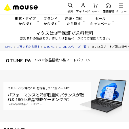
検索
マイページ
カート
店舗情報
メニュー
形状・タイプ
ブランド
用途・目的
セール
から探す
から探す
から探す
キャンペーン
マウスは3年保証で送料無料
形状・タイプから探す をすべてみる
mouse
一般向けパソコン
セール・キャンペーン
一部対象外の製品あり。詳しくは製品ページにてご確認ください。
HOME
ブランドから探す
G TUNE
G TUNEシリーズ一覧
P6：16型ノート／第13世代 インテ
デスクトップPC
G TUNE
ゲーミングPC・ゲーム向けパソコン
期間限定セール
人気モデルが期間限定・お買
G TUNE
P6
180Hz液晶搭載16型ノートパソコン
ノートPC
NEXTGEAR
クリエイティブ向け
アウトレットパソコン
すべて新品の旧モデル製品な
タブレット
DAIV
ビジネス向けパソコン
おすすめ目玉パソコン
ミドルレンジ帯のGPUを搭載した16型ノートPC
サーバー
MousePro
学習向けパソコン
今イチオシのパソコンをピッ
パフォーマンスと冷却性能のバランスが取
れた
180Hz液晶搭載ゲーミングPC
ワークステーション
iiyama
スペック/パーツ別
16型WQXGA液晶ノートパソコン
Windows 11
|
Copilot+ PC
Windows 11
|
Copilot+ PC
ディスプレイ
AIおすすめパソコン