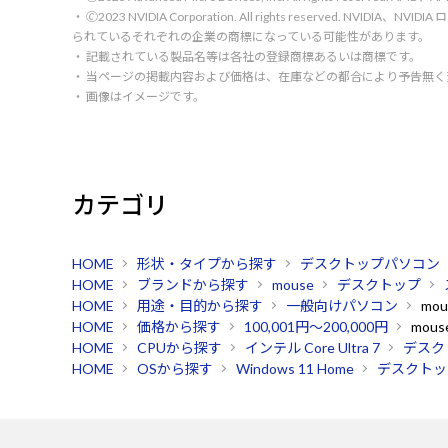
・ 🄫2023 NVIDIA Corporation. All rights reserve
られているそれぞれの企業の商標になっている可能性があります。
・ 記載されている製品名等は各社の登録商標あるいは商標です。
・ 当ページの掲載内容および価格は、在庫などの都合により予告無
・ 画像はイメージです。
カテゴリ
HOME
形状・タイプから探す
デスクトップパソコン
HOME
ブランドから探す
mouse
デスクトップ
HOME
用途・目的から探す
一般向けパソコン
mou
HOME
価格から探す
100,001円～200,000円
mous
HOME
CPUから探す
インテル Core Ultra 7
デスク
HOME
OSから探す
Windows 11 Home
デスクトッ