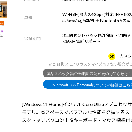
Wi-Fi 6E( 最大2.4Gbps )対応 IEEE 802
無線
ax/ac/a/b/g/n準拠 ＋ Bluetooth 5内蔵
3年間センドバック修理保証・24時間
保証期間
×365日電話サポート
カスタ
※部品状況によりカスタマイズできない場合が
[Windows11 Home]インテル Core Ultra 7 プロセ
モデル。省スペースでパワフルな性能を発揮するス
スクトップパソコン！※キーボード・マウス標準付