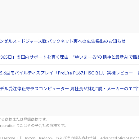
サンゼルス・ドジャース戦 バックネット裏への広告掲出のお知らせ
365日」の国内サポートを貫く理由 “ゆいまーる”の精神と最新AIで
6型モバイルディスプレイ「ProLite P1671HSC-B1J」実機レビ
ル受注停止――マウスコンピューター 軣社長が挑む“脱・メーカーのエゴ”と
tionにおける商標または登録商標です。
l Corporation またはその子会社の商標です。
rved. AMD、AMD Arrowロゴ、Ryzen、Radeon、およびその組み合わせは、Advanced Micro De