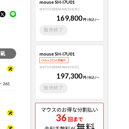
mouse SH-I7U01
SHI7U01B8AFAW101DEC
169,800
円
(税込)
～
販売終了
mouse SH-I7U01
る
Office 2024 搭載PC
SHI7U01B8AFAW101CEC
197,300
円
(税込)
～
 265
販売終了
マウスのお得な分割払い
36
回まで
無料
金利手数料が