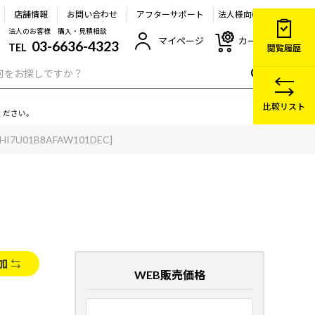
店舗情報
お問い合わせ
アフターサポート
法人様向け
法人のお客様 購入・見積相談
マイページ
カート
03-6636-4323
TEL
閲覧履歴
比較リスト
ください。
SHI7U01B8AFAW101DEC]
加
WEB販売価格