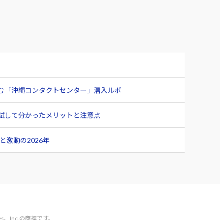
臨む「沖縄コンタクトセンター」潜入ルポ
ュー 試して分かったメリットと注意点
激動の2026年
vices、Inc.の商標です。