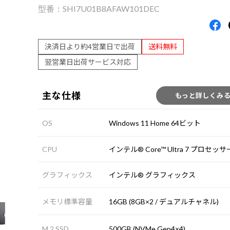
SHI7U01B8AFAW101DEC
決済日より約4営業日で出荷
送料無料
翌営業日出荷サービス対応
主な仕様
もっと詳しくみ
OS
Windows 11 Home 64ビット
CPU
インテル® Core™ Ultra 7 プロセッサー
グラフィックス
インテル® グラフィックス
メモリ標準容量
16GB (8GB×2 / デュアルチャネル)
M.2 SSD
500GB (NVMe Gen4×4)