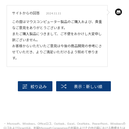
それと背面もきちんと確認しなくちゃいかんと思いまし
た。
サイトからの回答
2024.11.11
ディスプレイ端子の形状とか。
この度はマウスコンピューター製品のご購入および、貴重
電源スイッチが固いのがちと残念かな。
なご意見をありがとうございます。
またご購入製品につきまして、ご不便をおかけし大変申し
訳ございません。
お客様からいただいたご意見は今後の商品開発の参考にさ
せていただき、よりご満足いただけるよう努めて参りま
す。
絞り込み
表示：新しい順
・ Microsoft、Windows、Officeロゴ、Outlook、Excel、OneNote、PowerPoint、Windowsの
ロゴおよびDirectXは、米国Microsoft Corporationの米国およびその他の国における商標または