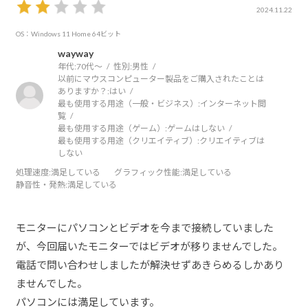
2024.11.22
OS：Windows 11 Home 64ビット
wayway
年代:
70代～
性別:
男性
以前にマウスコンピューター製品をご購入されたことは
ありますか？:
はい
最も使用する用途（一般・ビジネス）:
インターネット閲
覧
最も使用する用途（ゲーム）:
ゲームはしない
最も使用する用途（クリエイティブ）:
クリエイティブは
しない
処理速度
:満足している
グラフィック性能
:満足している
静音性・発熱
:満足している
モニターにパソコンとビデオを今まで接続していました
が、今回届いたモニターではビデオが移りませんでした。
電話で問い合わせしましたが解決せずあきらめるしかあり
ませんでした。
パソコンには満足しています。