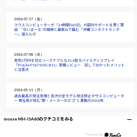
2026.07.17（金）
マウスコンピューターが「24時間365日」の国内サポートを貫く理
由 “ゆいまーる”の精神と最新AIで臨む「沖縄コンタクトセンタ
ー」潜入ルポ
2026.07.08（水）
実売2万円を切るリーズナブルな15.6型モバイルディスプレイ
「ProLite P1671HSC-B1J」実機レビュー 試して分かったメリット
と注意点
2026.05.11（月）
過去最高の受注急増と苦渋の全モデル受注停止――マウスコンピュータ
ー 軣社長が挑む“脱・メーカーのエゴ”と激動の2026年
mouse MH-I5A60のクチコミをみる