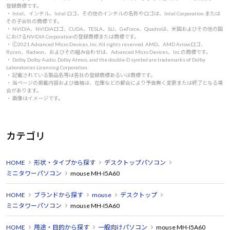
登録商標です。
・ Intel、インテル、Intel ロゴ、その他のインテルの名称やロゴは、Intel Corporation または
その子会社の商標です。
・ NVIDIA、NVIDIAロゴ、CUDA、TESLA、SLI、GeForce、Quadroは、米国およびその他の国
におけるNVIDIA Corporationの登録商標または商標です。
・ 🄫2021 Advanced Micro Devices, Inc. All rights reserved. AMD、AMD Arrowロゴ、
Ryzen、Radeon、およびその組み合わせは、Advanced Micro Devices、Inc.の商標です。
・ Dolby, Dolby Audio, Dolby Atmos, and the double-D symbol are trademarks of Dolby
Laboratories Licensing Corporation.
・ 記載されている製品名等は各社の登録商標あるいは商標です。
・ 当ページの掲載内容および価格は、在庫などの都合により予告無く変更または終了となる場
合があります。
・ 画像はイメージです。
カテゴリ
HOME
形状・タイプから探す
デスクトップパソコン
ミニタワーパソコン
mouse MH-I5A60
HOME
ブランドから探す
mouse
デスクトップ
ミニタワーパソコン
mouse MH-I5A60
HOME
用途・目的から探す
一般向けパソコン
mouse MH-I5A60