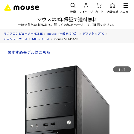
検索
マイページ
カート
店舗情報
メニュー
マウスは3年保証で送料無料
一部対象外の製品あり。詳しくは製品ページにてご確認ください。
マウスコンピューターHOME
mouse（一般向けPC）
デスクトップPC
ミニタワーケース
MHシリーズ
mouse MH-I5A60
おすすめモデルはこちら
1
17