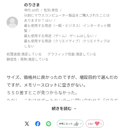
のりさま
年代:
60代
性別:
男性
以前にマウスコンピューター製品をご購入されたことは
ありますか？:
はい
最も使用する用途（一般・ビジネス）:
インターネット閲
覧
最も使用する用途（ゲーム）:
ゲームはしない
最も使用する用途（クリエイティブ）:
クリエイティブは
しない
処理速度
:満足している
グラフィック性能
:満足している
静音性・発熱
:満足している
サイズ、価格共に良かったのですが、増設目的で選んだの
ですが、メモリースロットに空きがない。
ＳＳＤ差すとこが見つからなかった。
ただし、これはサポートセンターに問い合わせて『グラボ
の下に隠れてるから自分でやるには注意して外してね』で
続きを読む
解決。
マザーボードを買う前にチェックしなきゃダメだね。
参考になった
0
Like!
0