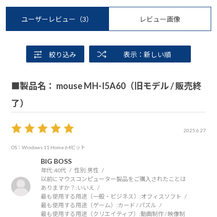
ユーザーレビュー
（3）
レビュー画像
絞り込み
表示：新しい順
■製品名： mouse MH-I5A60（旧モデル / 販売終
了）
2025.6.27
OS：Windows 11 Home 64ビット
BIG BOSS
年代:
40代
性別:
男性
以前にマウスコンピューター製品をご購入されたことは
ありますか？:
いいえ
最も使用する用途（一般・ビジネス）:
オフィスソフト
最も使用する用途（ゲーム）:
カード / パズル
最も使用する用途（クリエイティブ）:
動画制作 / 映像制