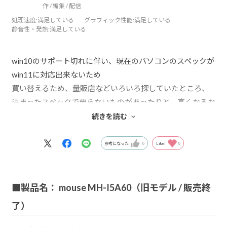
作 / 編集 / 配信
処理速度
:満足している
グラフィック性能
:満足している
静音性・発熱
:満足している
win10のサポート切れに伴い、現在のパソコンのスペックが
win11に対応出来ないため
買い替えるため、量販店などいろいろ探していたところ、
決まったスペックで要らないものがあったりと、高くなるな
ぁと思っていたところ。
続きを読む
基本スペックから、カスタマイズ出来るのが良いと思い、
こちらで購入。アップグレードしても結果少し安く買えた
参考になった
0
Like!
0
と思うので満足。
注文から6日ほどで到着。
PCはメチャクチャ快調
■製品名： mouse MH-I5A60（旧モデル / 販売終
了）