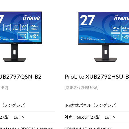
XUB2797QSN-B2
ProLite XUB2792HSU-
-B2]
[XUB2792HSU-B6]
ル（ノングレア）
IPS方式パネル（ノングレア）
(27型) 16：9
対角：68.6cm(27型) 16：9
USB Type-C（Alt Mode・PD65W_e-marker対応） × 1 ／ HDMI × 1 ／ DisplayPort × 1
HDMI × 1 / DisplayPort × 1