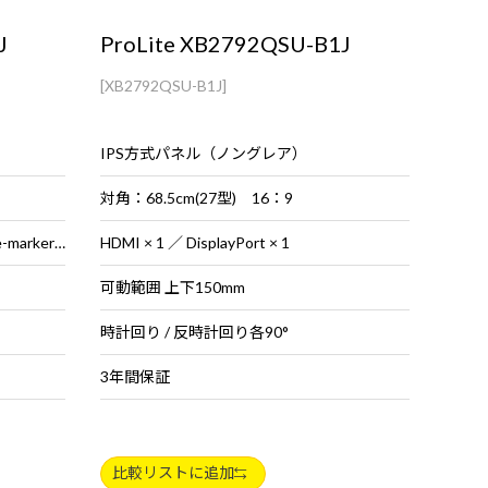
J
ProLite XB2792QSU-B1J
[XB2792QSU-B1J]
IPS方式パネル（ノングレア）
対角：68.5cm(27型) 16：9
USB Type-C（Alt Mode・PD65W_e-marker対応） × 1 ／ HDMI × 1 ／ DisplayPort × 1
HDMI × 1 ／ DisplayPort × 1
可動範囲 上下150mm
時計回り / 反時計回り各90°
3年間保証
比較リストに追加