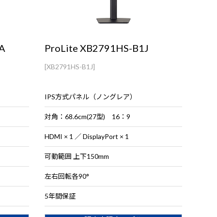
A
ProLite XB2791HS-B1J
[XB2791HS-B1J]
IPS方式パネル（ノングレア）
対角：68.6cm(27型) 16：9
HDMI × 1 ／ DisplayPort × 1
可動範囲 上下150mm
左右回転各90°
5年間保証