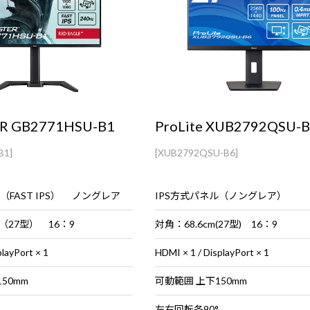
R GB2771HSU-B1
ProLite XUB2792QSU-
B1]
[XUB2792QSU-B6]
（FAST IPS） ノングレア
IPS方式パネル（ノングレア）
 （27型） 16：9
対角：68.6cm(27型) 16：9
layPort × 1
HDMI × 1 / DisplayPort × 1
50mm
可動範囲 上下150mm
左右回転各90°