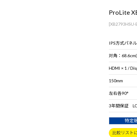
ProLite 
[XB2793HSU-B
IPS方式パネ
対角：68.6cm
HDMI × 1 / Dis
150mm
左右各90°
3年間保証 L
特定
比較リスト