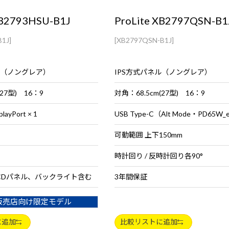
XB2793HSU-B1J
ProLite XB2797QSN-B1
1J]
[XB2797QSN-B1J]
ル（ノングレア）
IPS方式パネル（ノングレア）
(27型) 16：9
対角：68.5cm(27型) 16：9
playPort × 1
可動範囲 上下150mm
時計回り / 反時計回り各90°
CDパネル、バックライト含む
3年間保証
販売店向け限定モデル
に追加
比較リストに追加