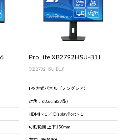
B6
ProLite XB2792HSU-B1J
[XB2792HSU-B1J]
IPS方式パネル（ノングレア）
対角：68.6cm(27型)
HDMI × 1 ／ DisplayPort × 1
可動範囲 上下150mm
左右回転各90°