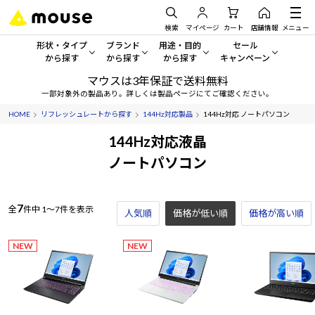
検索
マイページ
カート
店舗情報
メニュー
形状・タイプ
ブランド
用途・目的
セール
から探す
から探す
から探す
キャンペーン
マウスは3年保証で送料無料
形状・タイプから探す をすべてみる
mouse
一般向けパソコン
セール・キャンペーン
一部対象外の製品あり。詳しくは製品ページにてご確認ください。
HOME
リフレッシュレートから探す
144Hz対応製品
144Hz対応 ノートパソコン
デスクトップPC
G TUNE
ゲーミングPC・ゲーム向けパソコン
期間限定セール
人気モデルが期間限定・お買
144Hz対応液晶
ノートPC
NEXTGEAR
クリエイティブ向け
ノートパソコン
アウトレットパソコン
すべて新品の旧モデル製品な
タブレット
DAIV
ビジネス向けパソコン
7
全
件中
1～7件を表示
人気順
価格が低い順
おすすめ目玉パソコン
価格が高い順
サーバー
MousePro
学習向けパソコン
今イチオシのパソコンをピッ
NEW
NEW
ワークステーション
iiyama
スペック/パーツ別
Windows 11
|
Copilot+ PC
Windows 11
|
Copilot+ PC
ディスプレイ
AIおすすめパソコン