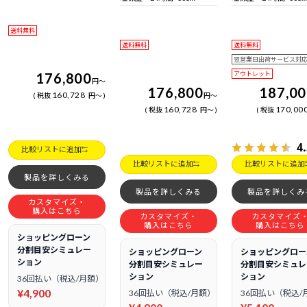
日電話サポート
日電話サポート
送料無料
送料無料
送料無料
翌営業日出荷サービス対
176,800
アウトレット
円
～
176,800
187,0
160,728
税抜
円
～
円
～
160,728
170,00
税抜
円
～
税抜
4
比較リストに追加
比較リストに追加
比較リストに追加
製品を詳しくみる
製品を詳しくみる
製品を詳しくみ
カスタマイズ・
購入はこちら
カスタマイズ・
カスタマイズ
購入はこちら
購入はこちら
ショッピングローン
分割目安シミュレー
ショッピングローン
ショッピングロー
ション
分割目安シミュレー
分割目安シミュレ
ション
ション
36回払い（税込/月額）
¥4,900
36回払い（税込/月額）
36回払い（税込/