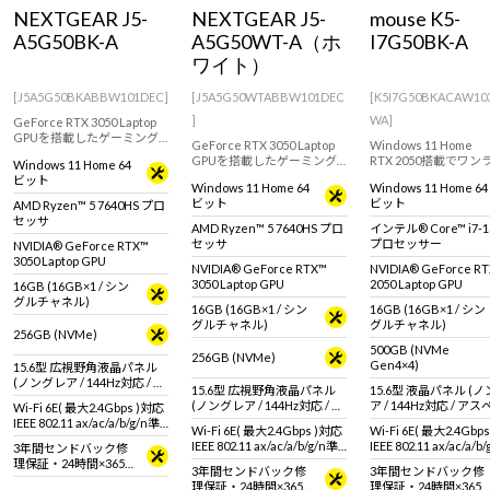
Windows 11
|
Copilot+ PC
Windows 11
|
Copilot+ PC
NEXTGEAR J5-
NEXTGEAR J5-
mouse K5-
A5G50BK-A
A5G50WT-A（ホ
I7G50BK-A
ワイト）
[J5A5G50BKABBW101DEC]
[J5A5G50WTABBW101DEC
[K5I7G50BKACAW10
]
WA]
GeForce RTX 3050 Laptop
GPUを搭載したゲーミング
GeForce RTX 3050 Laptop
Windows 11 Home
ノート！PCゲームをプレイ
GPUを搭載したゲーミング
RTX 2050搭載でワン
Windows 11 Home 64
してみたい方におすすめな
ノート！PCゲームをプレイ
上の15.6型ノートPC。
ビット
モデル
Windows 11 Home 64
Windows 11 Home 64
してみたい方におすすめな
対応液晶パネル採用で
ビット
ビット
AMD Ryzen™ 5 7640HS プロ
ホワイトカラーモデル
動画編集やライトゲー
セッサ
もおすすめ！
AMD Ryzen™ 5 7640HS プロ
インテル® Core™ i7-1
セッサ
プロセッサー
NVIDIA® GeForce RTX™
3050 Laptop GPU
NVIDIA® GeForce RTX™
NVIDIA® GeForce R
3050 Laptop GPU
2050 Laptop GPU
16GB (16GB×1 / シン
グルチャネル)
16GB (16GB×1 / シン
16GB (16GB×1 / シン
グルチャネル)
グルチャネル)
256GB (NVMe)
500GB (NVMe
256GB (NVMe)
Gen4×4)
15.6型 広視野角液晶パネル
(ノングレア / 144Hz対応 / ア
15.6型 広視野角液晶パネル
15.6型 液晶パネル (
スペクト比16:9)
(ノングレア / 144Hz対応 / ア
ア / 144Hz対応 / ア
Wi-Fi 6E( 最大2.4Gbps )対応
スペクト比16:9)
比16:9)
IEEE 802.11 ax/ac/a/b/g/n準
Wi-Fi 6E( 最大2.4Gbps )対応
Wi-Fi 6E( 最大2.4Gbp
拠 ＋ Bluetooth 5内蔵
IEEE 802.11 ax/ac/a/b/g/n準
IEEE 802.11 ax/ac/a/b
3年間センドバック修
拠 ＋ Bluetooth 5内蔵
拠 ＋ Bluetooth 5内蔵
理保証・24時間×365
3年間センドバック修
3年間センドバック修
日電話サポート
理保証・24時間×365
理保証・24時間×365