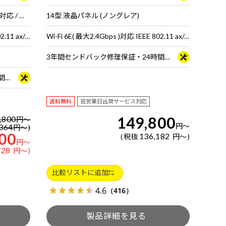
14型 液晶パネル (ノングレア / 60Hz対応 / アスペクト比16:10)
14型 液晶パネル (ノングレア)
Wi-Fi 6E( 最大2.4Gbps )対応 IEEE 802.11 ax/ac/a/b/g/n準拠 ＋ Bluetooth 5内蔵
Wi-Fi 6E( 最大2.4Gbps )対応 IEEE 802.11 ax/ac/a/b/g/n準拠 ＋ Bluetooth 5内蔵
3年間センドバック修理保証・24時間×365日電話サポート
3年間センドバック修理保証・24時間×365日電話サポート
送料無料
翌営業日出荷サービス対応
149,800
,800
円
～
円
～
364
円
～
00
136,182
税抜
円
～
円
～
728
円
～
比較リストに追加
4.6
（416）