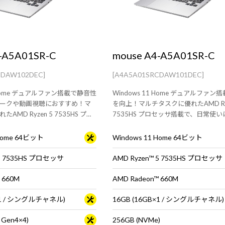
-A5A01SR-C
mouse A4-A5A01SR-C
CDAW102DEC]
[A4A5A01SRCDAW101DEC]
1 Home デュアルファン搭載で静音性
Windows 11 Home デュアルファ
ークや動画視聴におすすめ！マ
を向上！マルチタスクに優れたAMD Ryz
AMD Ryzen 5 7535HS プロ
7535HS プロセッサ搭載で、日常使
14型ノート！高い堅牢性と耐久
ペックを備えた14型ノート！高い堅
【MIL規格】適合PC！
性を実証された【MIL規格】適合PC！
 Home 64ビット
Windows 11 Home 64ビット
 5 7535HS プロセッサ
AMD Ryzen™ 5 7535HS プロセッサ
 660M
AMD Radeon™ 660M
B×1 / シングルチャネル)
16GB (16GB×1 / シングルチャネル)
 Gen4×4)
256GB (NVMe)