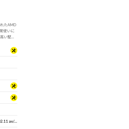
に優れたAMD
、日常使いに
！高い堅牢
適合PC！
Wi-Fi 6E( 最大2.4Gbps )対応 IEEE 802.11 ax/ac/a/b/g/n準拠 ＋ Bluetooth 5内蔵