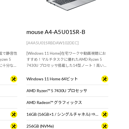
mouse A4-A5U01SR-B
[A4A5U01SRBDAW102DEC]
ン搭載で静音性
[Windows 11 Home]在宅ワークや動画視聴にお
en 5
すすめ！マルチタスクに優れたAMD Ryzen 5
いに十分なス
7430U プロセッサ搭載した14型ノート！高い堅
牢性と耐久
牢性と耐久性を実証された【MIL規格】適合
PC！
Windows 11 Home 64ビット
AMD Ryzen™ 5 7430U プロセッサ
AMD Radeon™ グラフィックス
16GB (16GB×1 / シングルチャネル) ⇒ 16GB (8GB×2 / シングルチャネル)＜ 2025年12月16日 15時00分～ ＞
256GB (NVMe)