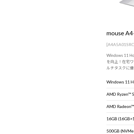
mouse A4
[A4A5A01SR
Windows 1
を向上！在宅ワ
ルチタスクに優れた
セッサ搭載した
性を実証された
Windows 11
AMD Ryzen™
AMD Radeon™
16GB (16G
500GB (NVMe