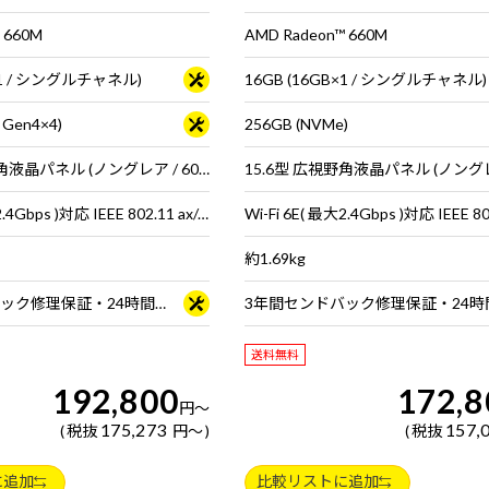
 660M
AMD Radeon™ 660M
B×1 / シングルチャネル)
16GB (16GB×1 / シングルチャネル)
 Gen4×4)
256GB (NVMe)
15.6型 広視野角液晶パネル (ノングレア / 60Hz対応 / アスペクト比16:9)
Wi-Fi 6E( 最大2.4Gbps )対応 IEEE 802.11 ax/ac/a/b/g/n準拠 ＋ Bluetooth 5内蔵
約1.69kg
3年間センドバック修理保証・24時間×365日電話サポート
送料無料
192,800
172,8
円
～
175,273
157,
税抜
円
～
税抜
に追加
比較リストに追加