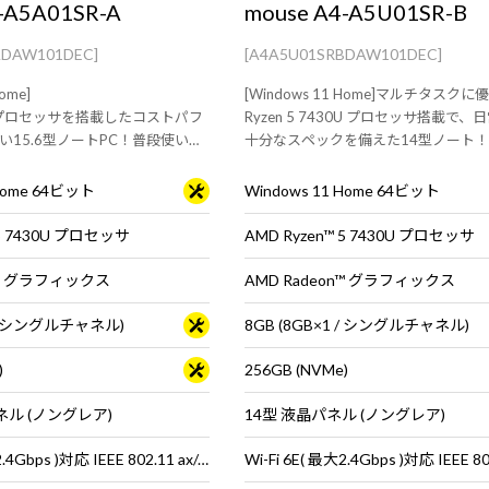
-A5A01SR-A
mouse A4-A5U01SR-B
ADAW101DEC]
[A4A5U01SRBDAW101DEC]
ome]
[Windows 11 Home]マルチタスク
n 5 プロセッサを搭載したコストパフ
Ryzen 5 7430U プロセッサ搭載で
い15.6型ノートPC！普段使いか
十分なスペックを備えた14型ノート
クまでマルチに使えるスタンダ
性と耐久性を実証された【MIL規格】
 Home 64ビット
Windows 11 Home 64ビット
 5 7430U プロセッサ
AMD Ryzen™ 5 7430U プロセッサ
n™ グラフィックス
AMD Radeon™ グラフィックス
1 / シングルチャネル)
8GB (8GB×1 / シングルチャネル)
)
256GB (NVMe)
パネル (ノングレア)
14型 液晶パネル (ノングレア)
Wi-Fi 6E( 最大2.4Gbps )対応 IEEE 802.11 ax/ac/a/b/g/n準拠 ＋ Bluetooth 5内蔵