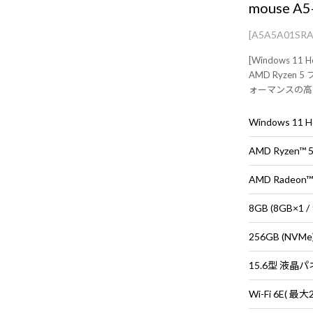
mouse A5
[A5A5A01SR
[Windows 11 H
AMD Ryze
ォーマンスの高
らオフィスワー
ードPC
Windows 11
AMD Ryzen™
AMD Radeo
8GB (8GB×
256GB (NVMe
15.6型 液晶