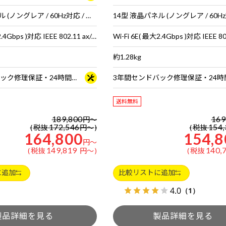
14型 液晶パネル (ノングレア / 60Hz対応 / アスペクト比16:10)
Wi-Fi 6E( 最大2.4Gbps )対応 IEEE 802.11 ax/ac/a/b/g/n準拠 ＋ Bluetooth 5内蔵
約1.28kg
3年間センドバック修理保証・24時間×365日電話サポート
送料無料
189,800
169
円
～
172,546
154,
税抜
円
～
税抜
164,800
154,8
円
～
149,819
140,
税抜
円
～
税抜
に追加
比較リストに追加
4.0
（1）