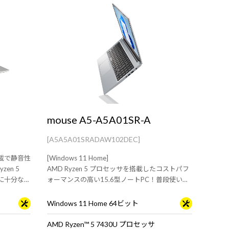
mouse A5-A5A01SR-A
[A5A5A01SRADAW102DEC]
ン搭載で静音性
[Windows 11 Home]
en 5
AMD Ryzen 5 プロセッサを搭載したコストパフ
いに十分なス
ォーマンスの高い15.6型ノートPC！普段使いか
らオフィスワークまでマルチに使えるスタンダ
ードPC
Windows 11 Home 64ビット
AMD Ryzen™ 5 7430U プロセッサ