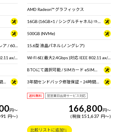
AMD Radeon™ グラフィックス
16GB (16GB×1 / シングルチャネル) ⇒ 16GB (8GB×2 / シングルチャネル)＜ 2025年12月16日 15時00分～ ＞
500GB (NVMe)
15.6型 広視野角液晶パネル (ノングレア / 60Hz対応 / アスペクト比16:9)
15.6型 液晶パネル (ノングレア)
Wi-Fi 6E( 最大2.4Gbps )対応 IEEE 802.11 ax/ac/a/b/g/n準拠 ＋ Bluetooth 5内蔵
Wi-Fi 6E( 最大2.4Gbps )対応 IEEE 802.11 ax/ac/a/b/g/n準拠 ＋ Bluetooth 5内蔵
BTOにて選択可能 / SIMカード eSIM両対応 SIMカードサイズ : 標準SIMカード
3年間センドバック修理保証・24時間×365日電話サポート
3年間センドバック修理保証・24時間×365日電話サポート
送料無料
翌営業日出荷サービス対応
00
166,800
円
～
円
～
091
151,637
円
～
税抜
円
～
比較リストに追加