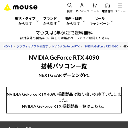
検索
マイページ
カート
店舗情報
メニュー
形状・タイプ
ブランド
用途・目的
セール
から探す
から探す
から探す
キャンペーン
マウスは3年保証で送料無料
形状・タイプから探す をすべてみる
mouse
一般向けパソコン
セール・キャンペーン
一部対象外の製品あり。詳しくは製品ページにてご確認ください。
HOME
グラフィックスから探す
NVIDIA GeForce RTX
NVIDIA GeForce RTX 4090
NE
デスクトップPC
G TUNE
ゲーミングPC・ゲーム向けパソコン
期間限定セール
人気モデルが期間限定・お買
NVIDIA GeForce RTX 4090
ノートPC
NEXTGEAR
クリエイティブ向け
搭載パソコン一覧
アウトレットパソコン
すべて新品の旧モデル製品な
NEXTGEAR ゲーミングPC
タブレット
DAIV
ビジネス向けパソコン
おすすめ目玉パソコン
サーバー
MousePro
学習向けパソコン
今イチオシのパソコンをピッ
NVIDIA GeForce RTX 4090 搭載製品は取り扱いを終了いたしま
した。
ワークステーション
iiyama
スペック/パーツ別
Windows 11
|
Copilot+ PC
NVIDIA GeForce RTX 搭載製品一覧はこちら。
Windows 11
|
Copilot+ PC
ディスプレイ
AIおすすめパソコン