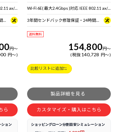
Wi-Fi 6E( 最大2.4Gbps )対応 IEEE 802.11 ax/ac/a/b/g/n準拠 ＋ Bluetooth 5内蔵
Wi-Fi 6E( 最大2.4Gbps )対応 IEEE 802.11 ax/ac/a/b/g/n準拠 ＋ Bluetooth 5内蔵
3年間センドバック修理保証・24時間×365日電話サポート
3年間センドバック修理保証・24時間×365日電話サポート
送料無料
00
154,800
円
～
円
～
000
140,728
円
～
税抜
円
～
比較リストに追加
ちら
カスタマイズ・購入はこちら
ーション
ショッピングローン分割目安シミュレーション