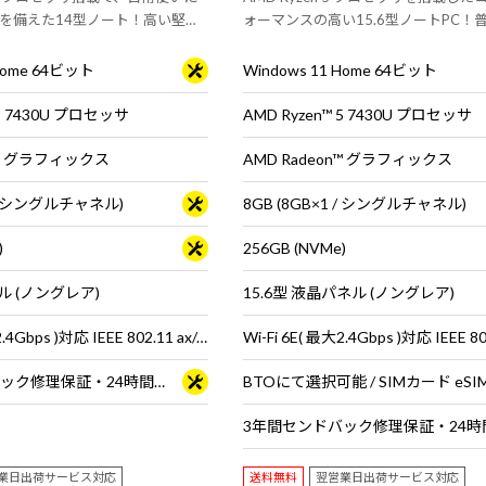
を備えた14型ノート！高い堅牢
ォーマンスの高い15.6型ノートPC！
証された【MIL規格】適合PC！
らオフィスワークまでマルチに使える
ードPC
 Home 64ビット
Windows 11 Home 64ビット
 5 7430U プロセッサ
AMD Ryzen™ 5 7430U プロセッサ
n™ グラフィックス
AMD Radeon™ グラフィックス
1 / シングルチャネル)
8GB (8GB×1 / シングルチャネル)
)
256GB (NVMe)
ル (ノングレア)
15.6型 液晶パネル (ノングレア)
Wi-Fi 6E( 最大2.4Gbps )対応 IEEE 802.11 ax/ac/a/b/g/n準拠 ＋ Bluetooth 5内蔵
3年間センドバック修理保証・24時間×365日電話サポート
業日出荷サービス対応
送料無料
翌営業日出荷サービス対応