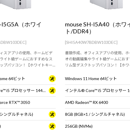
H-I5G5A（ホワイ
mouse SH-I5A40（ホワ
）
ト/DDR4）
BDBW103DEC]
[SHI5A40W7BDBW103DEC]
ィスアプリの使用、ホームビデ
書類作成、オフィスアプリの使用、ホ
ライト級ゲームにおすすめなス
オの動画編集やライト級ゲームにおす
ップパソコン！【ホワイトキー
リム型デスクトップパソコン！【ホワ
標準付属】
ボード・マウス標準付属】
 Home 64ビット
Windows 11 Home 64ビット
インテル® Core™ i5 プロセッサー 14400F
orce RTX™ 3050
AMD Radeon™ RX 6400
1 / シングルチャネル)
8GB (8GB×1 / シングルチャネル)
)
256GB (NVMe)