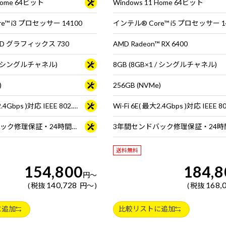
 Home 64ビット
Windows 11 Home 64ビット
e™ i3 プロセッサー 14100
D グラフィックス 730
AMD Radeon™ RX 6400
1 / シングルチャネル)
8GB (8GB×1 / シングルチャネル)
)
256GB (NVMe)
Wi-Fi 6E( 最大2.4Gbps )対応 IEEE 802.11 ax/ac/a/b/g/n準拠 ＋ Bluetooth 5内蔵
3年間センドバック修理保証・24時間×365日電話サポート
送料無料
154,800
184,8
円
～
140,728
168,
税抜
円
～
税抜
に追加
比較リストに追加