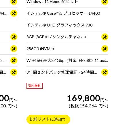
Windows 11 Home 64ビット
インテル® Core™ i5 プロセッサー 14400F
インテル® Core™ i5 プロセッサー 14400
インテル® UHD グラフィックス 730
8GB (8GB×1 / シングルチャネル)
256GB (NVMe)
Wi-Fi 6E( 最大2.4Gbps )対応 IEEE 802.11 ax/ac/a/b/g/n準拠 ＋ Bluetooth 5内蔵
Wi-Fi 6E( 最大2.4Gbps )対応 IEEE 802.11 ax/ac/a/b/g/n準拠 ＋ Bluetooth 5内蔵
3年間センドバック修理保証・24時間×365日電話サポート
3年間センドバック修理保証・24時間×365日電話サポート
送料無料
00
169,800
円
～
円
～
000
154,364
円
～
税抜
円
～
比較リストに追加