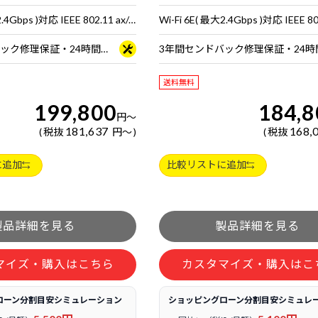
Wi-Fi 6E( 最大2.4Gbps )対応 IEEE 802.11 ax/ac/a/b/g/n準拠 ＋ Bluetooth 5内蔵
3年間センドバック修理保証・24時間×365日電話サポート
送料無料
199,800
184,8
円
～
181,637
168,
税抜
円
～
税抜
に追加
比較リストに追加
マイズ・購入はこちら
カスタマイズ・購入はこ
ローン分割目安シミュレーション
ショッピングローン分割目安シミュレ