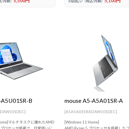
5,500円
5,100円
込/月額）
36回払い（税込/月額）
-A5U01SR-B
mouse A5-A5A01SR-A
BDAW101DEC]
[A5A5A01SRADAW101DEC]
11 Home]マルチタスクに優れたAMD
[Windows 11 Home]
430U プロセッサ搭載で、日常使いに
AMD Ryzen 5 プロセッサを搭載し