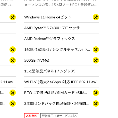
普段使いか
ォーマンスの高い15.6型ノートPC！普段使いか
スタンダ
らオフィスワークまでマルチに使えるスタンダ
ードPC
Windows 11 Home 64ビット
AMD Ryzen™ 5 7430U プロセッサ
AMD Radeon™ グラフィックス
16GB (16GB×1 / シングルチャネル) ⇒ 16GB (8GB×2 / シングルチャネル)＜ 2025年12月16日 15時00分～ ＞
500GB (NVMe)
15.6型 液晶パネル (ノングレア)
Wi-Fi 6E( 最大2.4Gbps )対応 IEEE 802.11 ax/ac/a/b/g/n準拠 ＋ Bluetooth 5内蔵
Wi-Fi 6E( 最大2.4Gbps )対応 IEEE 802.11 ax/ac/a/b/g/n準拠 ＋ Bluetooth 5内蔵
BTOにて選択可能 / SIMカード eSIM両対応 SIMカードサイズ : 標準SIMカード
BTOにて選択可能 / SIMカード eSIM両対応 SIMカードサイズ : 標準SIMカード
3年間センドバック修理保証・24時間×365日電話サポート
3年間センドバック修理保証・24時間×365日電話サポート
送料無料
翌営業日出荷サービス対応