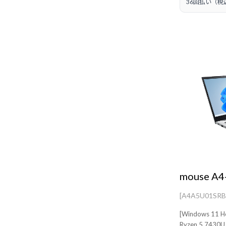
36回払い（税
mouse A4
[A4A5U01SR
[Windows 
Ryzen 5 7