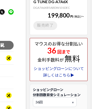
G TUNE DG-A7A6X
DGA7A6XB5ABDW101DEC
199,800
円
(税込)
～
販売終了
マウスのお得な分割払い
る
36
回まで
無料
金利手数料が
ショッピングローンについて
詳しくはこちら▶
ショッピングローン
分割回数目安シミュレーション