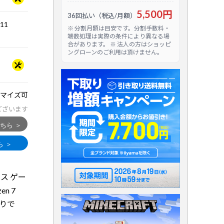
5,500円
36回払い（税込/月額）
.11
※ 分割月額は目安です。分割手数料・
端数処理は実際の条件により異なる場
合があります。 ※ 法人の方はショッピ
ングローンのご利用は頂けません。
マイズ可
ございます
ラス ゲー
en 7
売りで