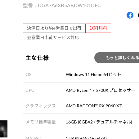
DGA7A6XB5ABDW101DEC
決済日より約4営業日で出荷
送料無料
翌営業日出荷サービス対応
主な仕様
もっと詳しくみ
OS
Windows 11 Home 64ビット
CPU
AMD Ryzen™ 7 5700X プロセッサー
グラフィックス
AMD RADEON™ RX 9060 XT
メモリ標準容量
16GB (8GB×2 / デュアルチャネル)
M.2 SSD
1TB (NVMe Gen4×4)