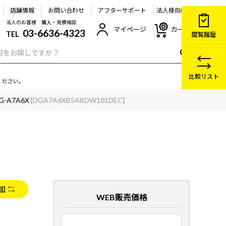
店舗情報
お問い合わせ
アフターサポート
法人様向け
法人のお客様 購入・見積相談
マイページ
カート
03-6636-4323
TEL
閲覧履歴
比較リスト
ください。
G-A7A6X
[DGA7A6XB5ABDW101DEC]
加
WEB販売価格