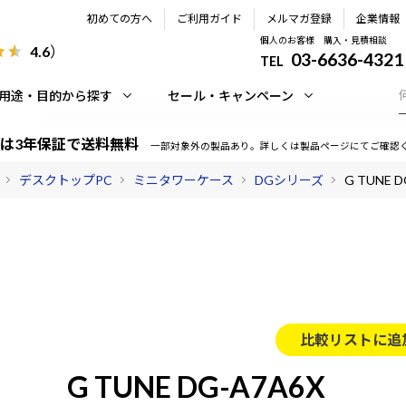
初めての方へ
ご利用ガイド
メルマガ登録
企業情報
個人のお客様 購入・見積相談
4.6
）
03-6636-4321
TEL
用途・目的から探す
セール・キャンペーン
は3年保証で送料無料
一部対象外の製品あり。詳しくは製品ページにてご確認
デスクトップPC
ミニタワーケース
DGシリーズ
G TUNE D
比較リストに追
G TUNE DG-A7A6X