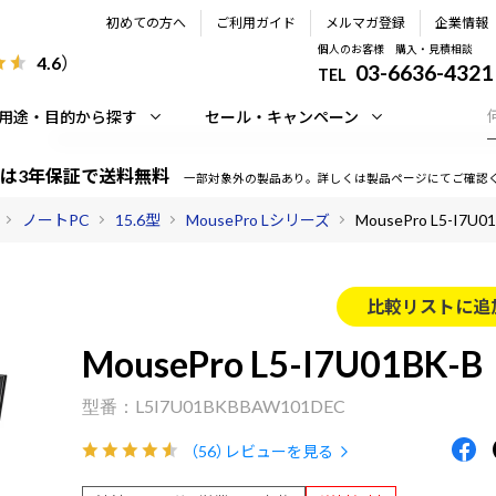
初めての方へ
ご利用ガイド
メルマガ登録
企業情報
個人のお客様 購入・見積相談
4.6
）
03-6636-4321
TEL
用途・目的から探す
セール・キャンペーン
は3年保証で送料無料
一部対象外の製品あり。詳しくは製品ページにてご確認
ノートPC
15.6型
MousePro Lシリーズ
MousePro L5-I7U0
比較リストに追
MousePro L5-I7U01BK-B
L5I7U01BKBBAW101DEC
（56）
レビューを見る