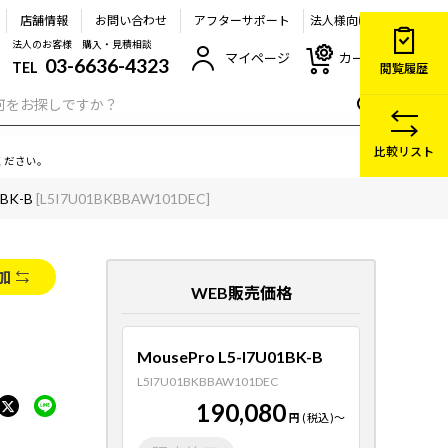
店舗情報
お問い合わせ
アフターサポート
法人様向け
法人のお客様 購入・見積相談
マイページ
カート
03-6636-4323
TEL
閲覧履歴
比較リスト
ください。
1BK-B
[L5I7U01BKBBAW101DEC]
加
WEB販売価格
MousePro L5-I7U01BK-B
L5I7U01BKBBAW101DEC
190,080
円
(税込)
～