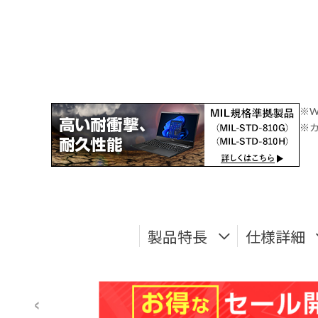
※W
※カ
製品特長
仕様詳細