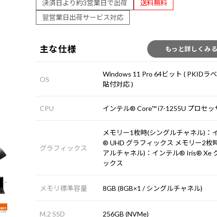
決済日より約3営業日で出荷
送料無料
翌営業日出荷サービス対応
主な仕様
もっと詳しくみ
Windows 11 Pro 64ビット ( PKIDラ
OS
貼付対応 )
CPU
インテル® Core™ i7-1255U プロセ
メモリー1枚時(シングルチャネル)：
® UHD グラフィックス メモリー2枚
グラフィックス
アルチャネル)：インテル® Iris® Xe
ックス
メモリ標準容量
8GB (8GB×1 / シングルチャネル)
M.2 SSD
256GB (NVMe)