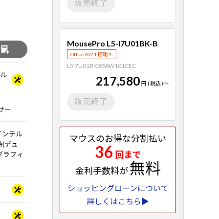
販売終了
MousePro L5-I7U01BK-B
る
Office 2024 搭載PC
L5I7U01BKBBAW101CEC
ベル
217,580
円
(税込)
～
販売終了
ッサー
インテル
マウスのお得な分割払い
時(デュ
36
回まで
 グラフィ
無料
金利手数料が
ショッピングローンについて
詳しくはこちら▶