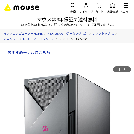
検索
マイページ
カート
店舗情報
メニュー
マウスは3年保証で送料無料
一部対象外の製品あり。詳しくは製品ページにてご確認ください。
マウスコンピューターHOME
NEXTGEAR （ゲーミングPC）
デスクトップPC
ミニタワー
NEXTGEAR JGシリーズ
NEXTGEAR JG-A7G60
おすすめモデルはこちら
1
18