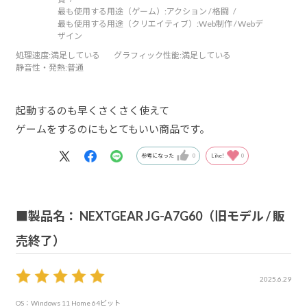
最も使用する用途（ゲーム）:
アクション / 格闘
最も使用する用途（クリエイティブ）:
Web制作 / Webデ
ザイン
処理速度
:満足している
グラフィック性能
:満足している
静音性・発熱
:普通
起動するのも早くさくさく使えて
ゲームをするのにもとてもいい商品です。
参考になった
0
Like!
0
■製品名： NEXTGEAR JG-A7G60（旧モデル / 販
売終了）
2025.6.29
OS：Windows 11 Home 64ビット