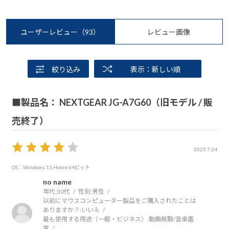
ユーザーレビュー
（93）
レビュー画像
絞り込み
表示：新しい順
■製品名： NEXTGEAR JG-A7G60（旧モデル / 販
売終了）
2025.7.24
OS：Windows 11 Home 64ビット
no name
年代:
30代
性別:
男性
以前にマウスコンピューター製品をご購入されたことは
ありますか？:
いいえ
最も使用する用途（一般・ビジネス）:
動画視聴/音楽鑑
賞