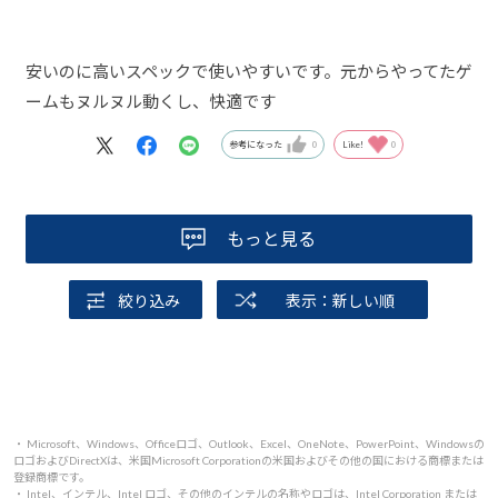
安いのに高いスペックで使いやすいです。元からやってたゲ
ームもヌルヌル動くし、快適です
参考になった
0
Like!
0
もっと見る
絞り込み
表示：新しい順
・ Microsoft、Windows、Officeロゴ、Outlook、Excel、OneNote、PowerPoint、Windowsの
ロゴおよびDirectXは、米国Microsoft Corporationの米国およびその他の国における商標または
登録商標です。
・ Intel、インテル、Intel ロゴ、その他のインテルの名称やロゴは、Intel Corporation または