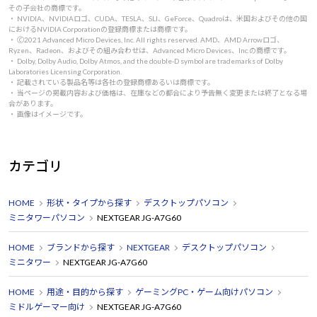
その子会社の商標です。
・ NVIDIA、NVIDIAロゴ、CUDA、TESLA、SLI、GeForce、Quadroは、米国およびその他の国
におけるNVIDIA Corporationの登録商標または商標です。
・ 🄫2021 Advanced Micro Devices, Inc. All rights reserved. AMD、AMD Arrowロゴ、
Ryzen、Radeon、およびその組み合わせは、Advanced Micro Devices、Inc.の商標です。
・ Dolby, Dolby Audio, Dolby Atmos, and the double-D symbol are trademarks of Dolby
Laboratories Licensing Corporation.
・ 記載されている製品名等は各社の登録商標あるいは商標です。
・ 当ページの掲載内容および価格は、在庫などの都合により予告無く変更または終了となる場
合があります。
・ 画像はイメージです。
カテゴリ
HOME
形状・タイプから探す
デスクトップパソコン
ミニタワーパソコン
NEXTGEAR JG-A7G60
HOME
ブランドから探す
NEXTGEAR
デスクトップパソコン
ミニタワー
NEXTGEAR JG-A7G60
HOME
用途・目的から探す
ゲーミングPC・ゲーム向けパソコン
ミドルゲーマー向け
NEXTGEAR JG-A7G60