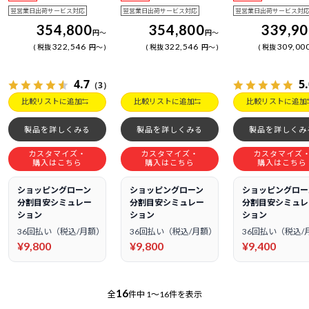
翌営業日出荷サービス対応
翌営業日出荷サービス対応
翌営業日出荷サービス対
354,800
354,800
339,9
円
～
円
～
322,546
322,546
309,00
税抜
円
～
税抜
円
～
税抜
4.7
5
（3）
比較リストに追加
比較リストに追加
比較リストに追加
製品を詳しくみる
製品を詳しくみる
製品を詳しくみ
カスタマイズ・
カスタマイズ・
カスタマイズ
購入はこちら
購入はこちら
購入はこちら
ショッピングローン
ショッピングローン
ショッピングロー
分割目安シミュレー
分割目安シミュレー
分割目安シミュレ
ション
ション
ション
36回払い（税込/月額）
36回払い（税込/月額）
36回払い（税込/
¥9,800
¥9,800
¥9,400
16
全
件中
1～16件を表示