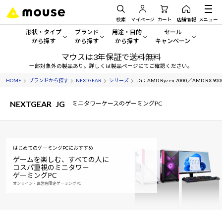
検索
マイページ
カート
店舗情報
メニュー
形状・タイプ
ブランド
用途・目的
セール
から探す
から探す
から探す
キャンペーン
マウスは3年保証で送料無料
形状・タイプから探す をすべてみる
mouse
一般向けパソコン
セール・キャンペーン
一部対象外の製品あり。詳しくは製品ページにてご確認ください。
HOME
ブランドから探す
NEXTGEAR
シリーズ
JG：AMD Ryzen 7000／AMD RX 
デスクトップPC
G TUNE
ゲーミングPC・ゲーム向けパソコン
期間限定セール
人気モデルが期間限定・お買
NEXTGEAR
JG
ミニタワーケースのゲーミングPC
ノートPC
NEXTGEAR
クリエイティブ向け
アウトレットパソコン
すべて新品の旧モデル製品な
タブレット
DAIV
ビジネス向けパソコン
はじめてのゲーミングPCにおすすめ
おすすめ目玉パソコン
サーバー
MousePro
学習向けパソコン
ゲームを楽しむ、すべての人に
今イチオシのパソコンをピッ
コスパ重視のミニタワー
ゲーミングPC
ワークステーション
iiyama
スペック/パーツ別
Windows 11
|
Copilot+ PC
オンライン・直営店限定ゲーミングPC
Windows 11
|
Copilot+ PC
ディスプレイ
AIおすすめパソコン