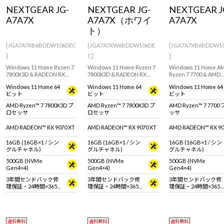
NEXTGEAR JG-
NEXTGEAR JG-
NEXTGEAR J
A7A7X
A7A7X（ホワイ
A7A7X
ト）
[JGA7A7XB6BDDW106DEC
[JGA7A7XW6BDDW106DE
[JGA7A7XB6BDDW1
]
C]
]
Windows 11 Home Ryzen 7
Windows 11 Home Ryzen 7
Windows 11 Home A
7800X3D & RADEON RX
7800X3D & RADEON RX
Ryzen 7 7700 & AMD
9070 XT / 16GB 搭載のミニ
9070 XT / 16GB 搭載のミニ
RADEON RX 9070 XT 
Windows 11 Home 64
Windows 11 Home 64
Windows 11 Home 64
タワー型ゲーミングデスク
タワー型ゲーミングデスク
搭載！設置場所に困ら
ビット
ビット
ビット
トップPC。『Minecraft:
トップPC。『Minecraft:
ミニタワー型ゲーミン
Java & Bedrock Edition for
Java & Bedrock Edition for
スクトップPC。
AMD Ryzen™ 7 7800X3D プ
AMD Ryzen™ 7 7800X3D プ
AMD Ryzen™ 7 770
PC』付属。※モニタ・マウ
PC』付属。※モニタ・マウ
『Minecraft: Java &
ロセッサ
ロセッサ
ッサ
ス・キーボードは別売りで
ス・キーボードは別売りで
Bedrock Edition for
す。
す。
属。
AMD RADEON™ RX 9070 XT
AMD RADEON™ RX 9070 XT
AMD RADEON™ RX 90
16GB (16GB×1 / シン
16GB (16GB×1 / シン
16GB (16GB×1 / シン
グルチャネル)
グルチャネル)
グルチャネル)
500GB (NVMe
500GB (NVMe
500GB (NVMe
Gen4×4)
Gen4×4)
Gen4×4)
3年間センドバック修
3年間センドバック修
3年間センドバック修
理保証・24時間×365
理保証・24時間×365
理保証・24時間×365
日電話サポート
日電話サポート
日電話サポート
送料無料
送料無料
送料無料