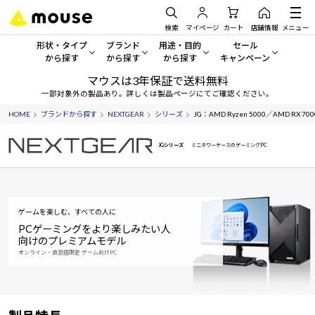
検索
マイページ
カート
店舗情報
メニュー
形状・タイプ
ブランド
用途・目的
セール
から探す
から探す
から探す
キャンペーン
マウスは3年保証で送料無料
形状・タイプから探す をすべてみる
mouse
一般向けパソコン
セール・キャンペーン
一部対象外の製品あり。詳しくは製品ページにてご確認ください。
HOME
ブランドから探す
NEXTGEAR
シリーズ
JG：AMD Ryzen 5000／AMD RX 700
デスクトップPC
G TUNE
ゲーミングPC・ゲーム向けパソコン
期間限定セール
人気モデルが期間限定・お買
JGシリーズ
ミニタワーケースのゲーミングPC
ノートPC
NEXTGEAR
クリエイティブ向け
アウトレットパソコン
すべて新品の旧モデル製品な
タブレット
DAIV
ビジネス向けパソコン
ゲームを楽しむ、すべての人に
おすすめ目玉パソコン
サーバー
MousePro
学習向けパソコン
今イチオシのパソコンをピッ
PCゲーミングをより楽しみたい人
向けのプレミアムモデル
オンライン・直営店限定 ゲーム向けPC
ワークステーション
iiyama
スペック/パーツ別
Windows 11
|
Copilot+ PC
Windows 11
|
Copilot+ PC
ディスプレイ
AIおすすめパソコン