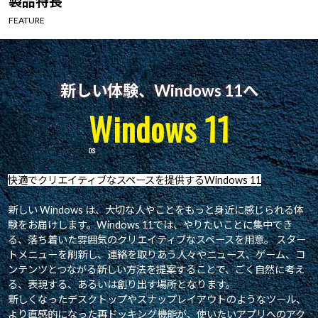
製品特長
Windows 11
|
Copilot+ PC
Windows 11
|
Copilot+ PC
FEATURE
新しい体験、Windows 11へ
Windows 11
快適でクリエイティブなスペースを提供するWindows 11
新しい Windows は、大切な人やことをもっと身近に感じられる体
験をお届けします。Windows 11では、やりたいことに集中でき
る、落ち着いた雰囲気のクリエイティブなスペースを用意。 スター
トメニューを刷新し、連絡を取りあう人々やニュース、ゲーム、コ
ンテンツとつながる新しい方法を提案することで、ごく自然に考え
る、表現する、あるいは創り出す場所となります。
新しくなったデスクトップやスナップレイアウトのようなツール、
より直感的になった再ドッキング機能が、使いたいアプリへのアク