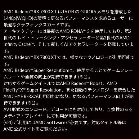
AMD Radeon™ RX 7800 XT は16 GB の GDDR6 メモリを搭載した
1440p(WQHD)の環境で更なるパフォーマンスを求めるユーザーに
最適なグラフィックスカードです。
アーキテクチャーには最新のAMD RDNA™ 3 を使用しており、第2
世代の レイ・トレーシング・アクセラレーターと第2世代のAMD
Infinity Cache™、そして新しくAIアクセラレーターを搭載していま
す。
AMD Radeon™ RX 7800 XTでは、様々なテクノロジーが利用可能で
す。
AMD Radeon™ Super Resolutionは、使用することでゲームフレー
ムレートや画質の向上が期待できます (※1) 。
対応するゲームタイトルではAMD Radeon™ Boost、AMD
FidelityFX™ Super Resolution、また複数のテクノロジーを統合した
AMD HYPR-RXが利用可能になり、更なるパフォーマンス向上が期
待できます (※1) 。
AV1形式のエンコード、デコードにも対応しており、互換性のある
メディア・プレイヤーにて利用が可能です。
(※1) ご利用にはAMD Softwareが必要です。対応タイトル等は
AMD公式サイトをご覧ください。