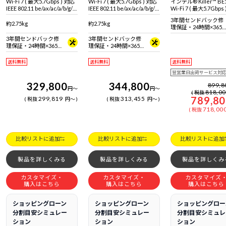
Wi-Fi 7 ( 最大5.7Gbps ) 対応
Wi-Fi 7 ( 最大5.7Gbps ) 対応
インテル® Killer™ BE
IEEE 802.11 be/ax/ac/a/b/g/n
IEEE 802.11 be/ax/ac/a/b/g/n
Wi-Fi 7 ( 最大5.7Gbps
準拠 ＋ Bluetooth 5内蔵
準拠 ＋ Bluetooth 5内蔵
IEEE 802.11 be/ax/ac/a
3年間センドバック修
準拠 ＋ Bluetooth 5
約2.75kg
約2.75kg
理保証・24時間×365
日電話サポート
3年間センドバック修
3年間センドバック修
理保証・24時間×365
理保証・24時間×365
日電話サポート
日電話サポート
送料無料
送料無料
送料無料
翌営業日出荷サービス対
329,800
344,800
899,8
円
～
円
～
818,0
税抜
789,8
299,819
313,455
税抜
円
～
税抜
円
～
718,00
税抜
比較リストに追加
比較リストに追加
比較リストに追加
製品を詳しくみる
製品を詳しくみる
製品を詳しくみ
カスタマイズ・
カスタマイズ・
カスタマイズ
購入はこちら
購入はこちら
購入はこちら
ショッピングローン
ショッピングローン
ショッピングロー
分割目安シミュレー
分割目安シミュレー
分割目安シミュレ
ション
ション
ション