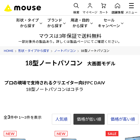
検索
マイページ
カート
店舗情報
メニュー
形状・タイプ
ブランド
用途・目的
セール
から探す
から探す
から探す
キャンペーン
マウスは3年保証で送料無料
形状・タイプから探す をすべてみる
mouse
一般向けパソコン
セール・キャンペーン
一部対象外の製品あり。詳しくは製品ページにてご確認ください。
HOME
形状・タイプから探す
ノートパソコン
18型ノートパソコン
デスクトップPC
G TUNE
ゲーミングPC・ゲーム向けパソコン
期間限定セール
人気モデルが期間限定・お買
18型ノートパソコン
大画面モデル
ノートPC
NEXTGEAR
クリエイティブ向け
アウトレットパソコン
すべて新品の旧モデル製品な
プロの現場で支持されるクリエイター向けPC DAIV
タブレット
DAIV
ビジネス向けパソコン
18型ノートパソコンはコチラ
おすすめ目玉パソコン
サーバー
MousePro
学習向けパソコン
今イチオシのパソコンをピッ
ワークステーション
iiyama
スペック/パーツ別
Windows 11
|
Copilot+ PC
3
全
件中
1～3件を表示
人気順
価格が低い順
価格が高い順
Windows 11
|
Copilot+ PC
ディスプレイ
AIおすすめパソコン
NEW
NEW
SALE