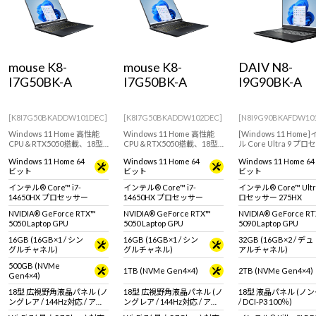
Windows 11
|
Copilot+ PC
Windows 11
|
Copilot+ PC
mouse K8-
mouse K8-
DAIV N8-
I7G50BK-A
I7G50BK-A
I9G90BK-A
[K8I7G50BKADDW101DEC]
[K8I7G50BKADDW102DEC]
[N8I9G90BKAFDW10
Windows 11 Home 高性能
Windows 11 Home 高性能
[Windows 11 Home
CPU＆RTX5050搭載、18型
CPU＆RTX5050搭載、18型
ル Core Ultra 9 プ
大画面液晶で複数人の動画
大画面液晶で複数人の動画
ー 275HXとRTX 5090 L
Windows 11 Home 64
Windows 11 Home 64
Windows 11 Home 64
鑑賞にも対応、普段使いか
鑑賞にも対応、普段使いか
GPUを搭載したモデル
ビット
ビット
ビット
らゲームまで幅広く使える
らゲームまで幅広く使える
モデルやVRのレンダ
ノートPC！
ノートPC！
におすすめなフラグシ
インテル® Core™ i7-
インテル® Core™ i7-
インテル® Core™ Ultr
ノートPC
14650HX プロセッサー
14650HX プロセッサー
ロセッサー 275HX
NVIDIA® GeForce RTX™
NVIDIA® GeForce RTX™
NVIDIA® GeForce R
5050 Laptop GPU
5050 Laptop GPU
5090 Laptop GPU
16GB (16GB×1 / シン
16GB (16GB×1 / シン
32GB (16GB×2 / デュ
グルチャネル)
グルチャネル)
アルチャネル)
500GB (NVMe
1TB (NVMe Gen4×4)
2TB (NVMe Gen4×4)
Gen4×4)
18型 広視野角液晶パネル (ノ
18型 広視野角液晶パネル (ノ
18型 液晶パネル (ノ
ングレア / 144Hz対応 / アス
ングレア / 144Hz対応 / アス
/ DCI-P3 100％)
ペクト比16:10)
ペクト比16:10)