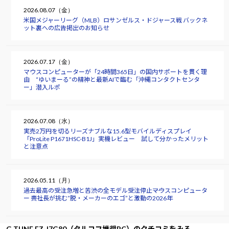
2026.08.07（金）
米国メジャーリーグ（MLB）ロサンゼルス・ドジャース戦 バックネ
ット裏への広告掲出のお知らせ
2026.07.17（金）
マウスコンピューターが「24時間365日」の国内サポートを貫く理
由 “ゆいまーる”の精神と最新AIで臨む「沖縄コンタクトセンタ
ー」潜入ルポ
2026.07.08（水）
実売2万円を切るリーズナブルな15.6型モバイルディスプレイ
「ProLite P1671HSC-B1J」実機レビュー 試して分かったメリット
と注意点
2026.05.11（月）
過去最高の受注急増と苦渋の全モデル受注停止――マウスコンピュータ
ー 軣社長が挑む“脱・メーカーのエゴ”と激動の2026年
G TUNE FZ-I7G80（タルコフ推奨PC）のクチコミをみる