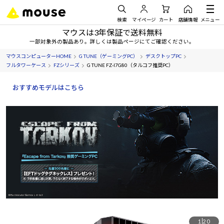
検索
マイページ
カート
店舗情報
メニュー
マウスは3年保証で送料無料
一部対象外の製品あり。詳しくは製品ページにてご確認ください。
マウスコンピューターHOME
G TUNE（ゲーミングPC）
デスクトップPC
フルタワーケース
FZシリーズ
G TUNE FZ-I7G80（タルコフ推奨PC）
おすすめモデルはこちら
1
20