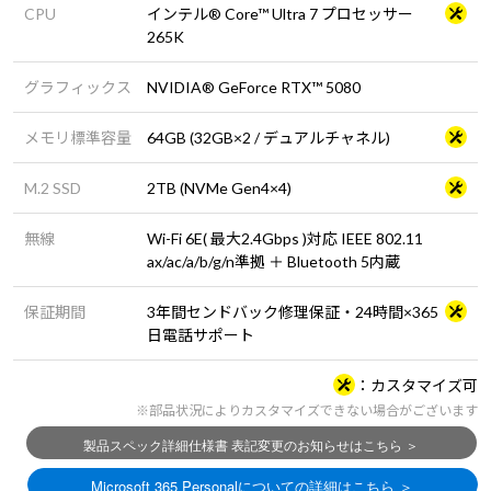
CPU
インテル® Core™ Ultra 7 プロセッサー
265K
グラフィックス
NVIDIA® GeForce RTX™ 5080
メモリ標準容量
64GB (32GB×2 / デュアルチャネル)
M.2 SSD
2TB (NVMe Gen4×4)
無線
Wi-Fi 6E( 最大2.4Gbps )対応 IEEE 802.11
ax/ac/a/b/g/n準拠 ＋ Bluetooth 5内蔵
保証期間
3年間センドバック修理保証・24時間×365
日電話サポート
カスタマイズ可
※部品状況によりカスタマイズできない場合がございます