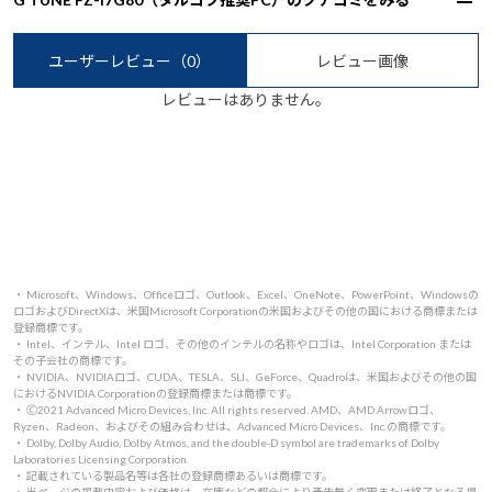
ユーザーレビュー
（0）
レビュー画像
レビューはありません。
・ Microsoft、Windows、Officeロゴ、Outlook、Excel、OneNote、PowerPoint、Windowsの
ロゴおよびDirectXは、米国Microsoft Corporationの米国およびその他の国における商標または
登録商標です。
・ Intel、インテル、Intel ロゴ、その他のインテルの名称やロゴは、Intel Corporation または
その子会社の商標です。
・ NVIDIA、NVIDIAロゴ、CUDA、TESLA、SLI、GeForce、Quadroは、米国およびその他の国
におけるNVIDIA Corporationの登録商標または商標です。
・ 🄫2021 Advanced Micro Devices, Inc. All rights reserved. AMD、AMD Arrowロゴ、
Ryzen、Radeon、およびその組み合わせは、Advanced Micro Devices、Inc.の商標です。
・ Dolby, Dolby Audio, Dolby Atmos, and the double-D symbol are trademarks of Dolby
Laboratories Licensing Corporation.
・ 記載されている製品名等は各社の登録商標あるいは商標です。
・ 当ページの掲載内容および価格は、在庫などの都合により予告無く変更または終了となる場