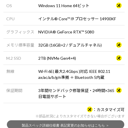
OS
Windows 11 Home 64ビット
CPU
インテル® Core™ i9 プロセッサー 14900KF
グラフィックス
NVIDIA® GeForce RTX™ 5080
メモリ標準容量
32GB (16GB×2 / デュアルチャネル)
M.2 SSD
2TB (NVMe Gen4×4)
無線
Wi-Fi 6E( 最大2.4Gbps )対応 IEEE 802.11
ax/ac/a/b/g/n準拠 ＋ Bluetooth 5内蔵
保証期間
3年間センドバック修理保証・24時間×365
日電話サポート
カスタマイズ可
※部品状況によりカスタマイズできない場合がございます