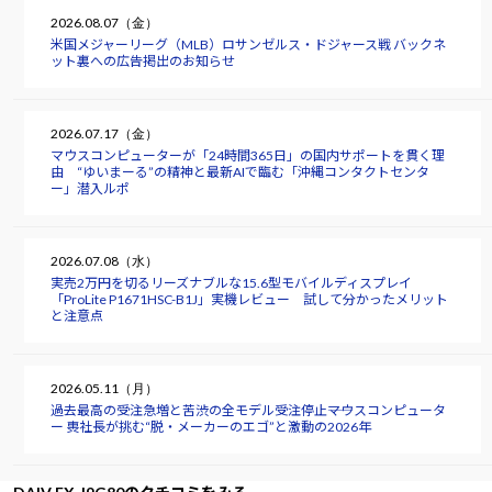
2026.08.07（金）
米国メジャーリーグ（MLB）ロサンゼルス・ドジャース戦 バックネ
ット裏への広告掲出のお知らせ
2026.07.17（金）
マウスコンピューターが「24時間365日」の国内サポートを貫く理
由 “ゆいまーる”の精神と最新AIで臨む「沖縄コンタクトセンタ
ー」潜入ルポ
2026.07.08（水）
実売2万円を切るリーズナブルな15.6型モバイルディスプレイ
「ProLite P1671HSC-B1J」実機レビュー 試して分かったメリット
と注意点
2026.05.11（月）
過去最高の受注急増と苦渋の全モデル受注停止――マウスコンピュータ
ー 軣社長が挑む“脱・メーカーのエゴ”と激動の2026年