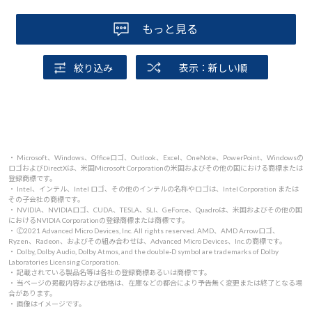
もっと見る
絞り込み
表示：新しい順
・ Microsoft、Windows、Officeロゴ、Outlook、Excel、OneNote、PowerPoint、Windowsの
ロゴおよびDirectXは、米国Microsoft Corporationの米国およびその他の国における商標または
登録商標です。
・ Intel、インテル、Intel ロゴ、その他のインテルの名称やロゴは、Intel Corporation または
その子会社の商標です。
・ NVIDIA、NVIDIAロゴ、CUDA、TESLA、SLI、GeForce、Quadroは、米国およびその他の国
におけるNVIDIA Corporationの登録商標または商標です。
・ 🄫2021 Advanced Micro Devices, Inc. All rights reserved. AMD、AMD Arrowロゴ、
Ryzen、Radeon、およびその組み合わせは、Advanced Micro Devices、Inc.の商標です。
・ Dolby, Dolby Audio, Dolby Atmos, and the double-D symbol are trademarks of Dolby
Laboratories Licensing Corporation.
・ 記載されている製品名等は各社の登録商標あるいは商標です。
・ 当ページの掲載内容および価格は、在庫などの都合により予告無く変更または終了となる場
合があります。
・ 画像はイメージです。