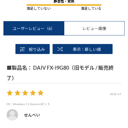
静音性・発熱
満足していない
満足している
ユーザーレビュー
（6）
レビュー画像
絞り込み
表示：新しい順
■製品名： DAIV FX-I9G80（旧モデル / 販売終
了）
2026.4.7
OS：Windows 11 Home 64ビット
せんべい