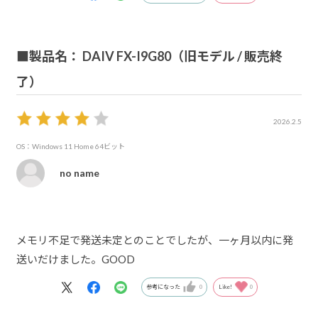
今後は生成AI分野での使用も視野に入れていますが、それ
にも十分対応できる高性能なPCが買えてとても嬉しいで
す。
■製品名： DAIV FX-I9G80（旧モデル / 販売終
了）
2026.2.5
OS：Windows 11 Home 64ビット
no name
メモリ不足で発送未定とのことでしたが、一ヶ月以内に発
送いだけました。GOOD
参考になった
0
Like!
0