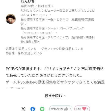
わんいち
年代:
30代
性別:
男性
以前にマウスコンピューター製品をご購入されたことは
ありますか？:
いいえ
最も使用する用途（一般・ビジネス）:
動画視聴/音楽鑑
賞
最も使用する用途（ゲーム）:
ロールプレイング
（MMORPG・MORPG）
最も使用する用途（クリエイティブ）:
動画制作 / 映像制
作 / 編集 / 配信
処理速度
:満足している
グラフィック性能
:満足している
静音性・発熱
:満足している
PC価格が高騰する中、ギリギリまできちんと市場適正価格
で販売していただきありがとうございました。
ゲームやyoutubeの動画編集などサクサクできてとても満足
しています。
高スペックなパソコンに見合うデスク環境も欲しくなって
続きを読む
しまい、お部屋改造のモチベも上がり、日々の生活にメリ
ハリが出て楽しくなりました。
参考になった
0
Like!
1