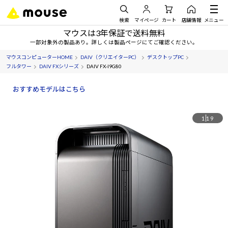
検索
マイページ
カート
店舗情報
メニュー
マウスは3年保証で送料無料
一部対象外の製品あり。詳しくは製品ページにてご確認ください。
マウスコンピューターHOME
DAIV（クリエイターPC）
デスクトップPC
フルタワー
DAIV FXシリーズ
DAIV FX-I9G80
おすすめモデルはこちら
1
19