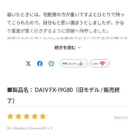
届いたときには、宅配便の方が重いですよとひとりで持っ
てこられたので、自分もと思い運ぼうとしましたが、かな
り重量が重く引きずるように部屋へ持参しました。
性能はかなり高くPyTorchを動作させるには工夫が必要です
が、それ以外は最強のPCです。自信を持って推薦できるマ
続きを読む
シンです。
参考になった
0
Like!
0
■製品名： DAIV FX-I9G80（旧モデル / 販売終
了）
2026.2.17
OS：Windows 11 Home 64ビット