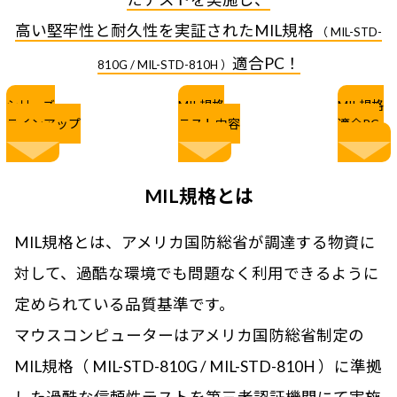
Windows 11
|
Copilot+ PC
Windows 11
|
Copilot+ PC
高い堅牢性と耐久性を実証されたMIL規格
（ MIL-STD-
適合PC！
810G / MIL-STD-810H ）
シリーズ
MIL規格
MIL規格
ラインアップ
テスト内容
適合PC
MIL規格とは
MIL規格とは、アメリカ国防総省が調達する物資に
対して、過酷な環境でも問題なく利用できるように
定められている品質基準です。
マウスコンピューターはアメリカ国防総省制定の
MIL規格（ MIL-STD-810G / MIL-STD-810H ）に準拠