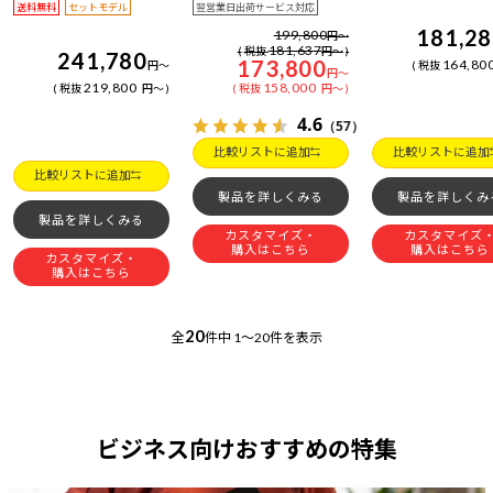
送料無料
セットモデル
翌営業日出荷サービス対応
181,2
199,800
円
～
181,637
税抜
円
～
241,780
173,800
164,80
円
～
税抜
円
～
219,800
158,000
税抜
円
～
税抜
円
～
4.6
（57）
比較リストに追加
比較リストに追加
比較リストに追加
製品を詳しくみる
製品を詳しくみ
製品を詳しくみる
カスタマイズ・
カスタマイズ
購入はこちら
購入はこちら
カスタマイズ・
購入はこちら
20
全
件中
1～20件を表示
ビジネス向けおすすめの特集