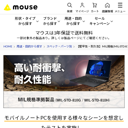
検索
マイページ
カート
店舗情報
メニュー
形状・タイプ
ブランド
用途・目的
セール
から探す
から探す
から探す
キャンペーン
マウスは3年保証で送料無料
形状・タイプから探す をすべてみる
mouse
一般向けパソコン
セール・キャンペーン
一部対象外の製品あり。詳しくは製品ページにてご確認ください。
HOME
用途・目的から探す
スペック・パーツ別
【堅牢性・耐久性】MIL規格(MIL-STD-810G
デスクトップPC
G TUNE
ゲーミングPC・ゲーム向けパソコン
期間限定セール
人気モデルが期間限定・お買
ノートPC
NEXTGEAR
クリエイティブ向け
アウトレットパソコン
すべて新品の旧モデル製品な
タブレット
DAIV
ビジネス向けパソコン
おすすめ目玉パソコン
サーバー
MousePro
学習向けパソコン
今イチオシのパソコンをピッ
ワークステーション
iiyama
スペック/パーツ別
Windows 11
|
Copilot+ PC
Windows 11
|
Copilot+ PC
モバイルノートPCを使用する様々なシーンを想定し
ディスプレイ
AIおすすめパソコン
たテストを実施し、