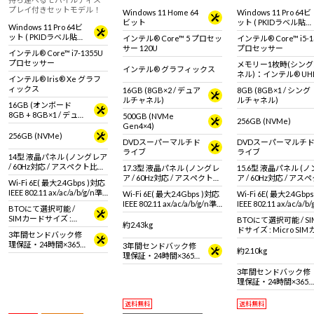
作成や表計算などの作業効
ト。
プレイ付きセットモデル！
Windows 11 Home 64
Windows 11 Pro 64ビ
率アップ！光学ドライブ搭
ビット
ット ( PKIDラベル貼付
載17.3型ノートPC！高い堅
Windows 11 Pro 64ビ
対応 )
牢性と耐久性を実証された
ット ( PKIDラベル貼付
インテル® Core™ 5 プロセッ
インテル® Core™ i5-1
【MIL規格】適合PC！
対応 )
サー 120U
プロセッサー
インテル® Core™ i7-1355U
プロセッサー
メモリー1枚時(シン
インテル® グラフィックス
ネル)：インテル® UH
インテル® Iris® Xe グラフ
フィックス
ィックス
16GB (8GB×2 / デュア
8GB (8GB×1 / シング
メモリー2枚時(デュ
ルチャネル)
ルチャネル)
ネル)：インテル® Iris
16GB (オンボード
グラフィックス
8GB + 8GB×1 / デュア
500GB (NVMe
256GB (NVMe)
ルチャネル)
Gen4×4)
256GB (NVMe)
DVDスーパーマルチド
DVDスーパーマルチ
ライブ
ライブ
14型 液晶パネル (ノングレア
/ 60Hz対応 / アスペクト比
17.3型 液晶パネル (ノングレ
15.6型 液晶パネル (
16:9)
ア / 60Hz対応 / アスペクト比
ア / 60Hz対応 / ア
Wi-Fi 6E( 最大2.4Gbps )対応
16:9)
16:9)
IEEE 802.11 ax/ac/a/b/g/n準
Wi-Fi 6E( 最大2.4Gbps )対応
Wi-Fi 6E( 最大2.4Gbp
拠 ＋ Bluetooth 5内蔵
IEEE 802.11 ax/ac/a/b/g/n準
IEEE 802.11 ax/ac/a/b
BTOにて選択可能 /
拠 ＋ Bluetooth 5内蔵
拠 ＋ Bluetooth 5内蔵
SIMカードサイズ :
BTOにて選択可能 / S
約2.43kg
Micro SIMカード
ドサイズ : Micro SI
3年間センドバック修
理保証・24時間×365
3年間センドバック修
約2.10kg
日電話サポート
理保証・24時間×365
日電話サポート
3年間センドバック修
理保証・24時間×365
日電話サポート
送料無料
送料無料