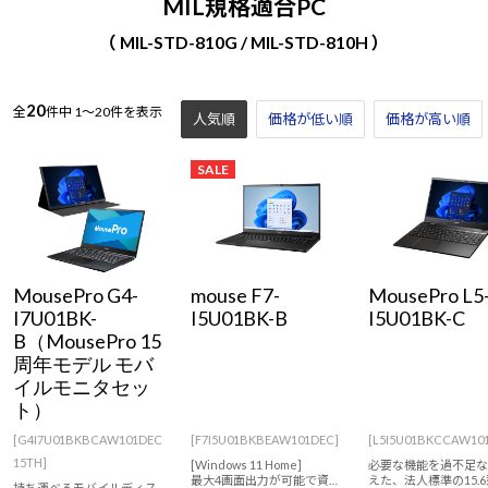
MIL規格適合PC
（ MIL-STD-810G / MIL-STD-810H ）
20
全
件中
1～20件を表示
人気順
価格が低い順
価格が高い順
SALE
MousePro G4-
mouse F7-
MousePro L5
I7U01BK-
I5U01BK-B
I5U01BK-C
B（MousePro 15
周年モデル モバ
イルモニタセッ
ト）
[G4I7U01BKBCAW101DEC
[F7I5U01BKBEAW101DEC]
[L5I5U01BKCCAW10
15TH]
[Windows 11 Home]
必要な機能を過不足な
最大4画面出力が可能で資料
えた、法人標準の15.
持ち運べるモバイルディス