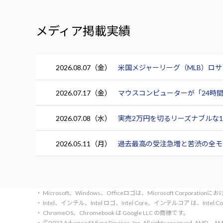
メディア掲載実績
2026.08.07（金）
米国メジャーリーグ（MLB）ロ
2026.07.17（金）
マウスコンピューターが「24時間
2026.07.08（水）
実売2万円を切るリーズナブルな15.
2026.05.11（月）
過去最高の受注急増と苦渋の全モデ
・ Microsoft、Windows、Officeロゴは、Microsoft Corpora
・ Intel、インテル、Intel ロゴ、Intel Core、インテルコア は、Inte
・ ChromeOS、Chromebook は Google LLC の商標です。
・ 🄫2023 Advanced Micro Devices, Inc. All rights rese