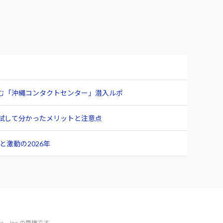
臨む「沖縄コンタクトセンター」潜入ルポ
ュー 試して分かったメリットと注意点
激動の2026年
vices、Inc.の商標です。