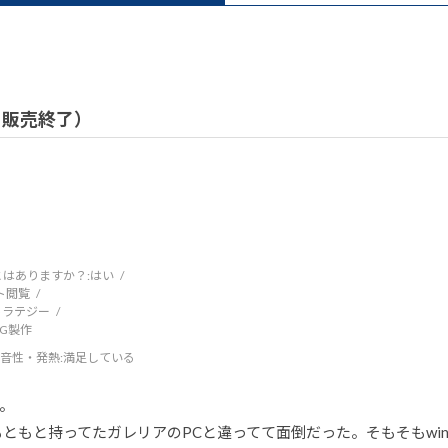
 / 販売終了）
はありますか？:
はい
ト閲覧
トラテジー
DCG製作
音性・発熱
:満足している
。
ともと持ってたガレリアのPCと違ってて面倒だった。そもそもwin