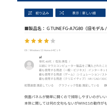
絞り込み
表示：新しい順
■製品名： G TUNE FG-A7G80（旧モデル
OS：Windows 11 Home 64ビット
al
年代:
40代
性別:
男性
以前にマウスコンピューター製品をご購入されたこと
最も使用する用途（一般・ビジネス）:
インターネッ
最も使用する用途（ゲーム）:
シミュレーション / ス
最も使用する用途（クリエイティブ）:
VR / CAD / 3
処理速度
:満足している
グラフィック性能
:満足している
静
側面パネルが簡単に開くので掃除しやすいのがいい
本体に関しては何の文句もないがWIN11の動作がも