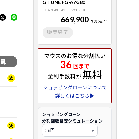
G TUNE FG-A7G80
FGA7G80G8BFDW103DEC
669,900
円
(税込)
～
販売終了
マウスのお得な分割払い
36
る
回まで
無料
金利手数料が
ショッピングローンについて
詳しくはこちら▶
ショッピングローン
分割回数目安シミュレーション