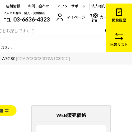
店舗情報
お問い合わせ
アフターサポート
法人様向け
法人のお客様 購入・見積相談
マイページ
カート
03-6636-4323
TEL
閲覧履歴
比較リスト
ください。
G-A7G80
[FGA7G80G8BFDW103DEC]
加
WEB販売価格