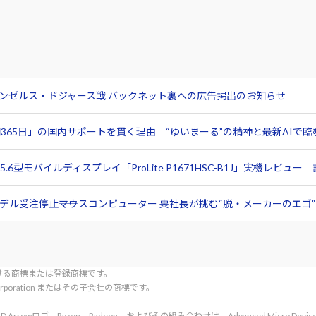
サンゼルス・ドジャース戦 バックネット裏への広告掲出のお知らせ
365日」の国内サポートを貫く理由 “ゆいまーる”の精神と最新AIで
6型モバイルディスプレイ「ProLite P1671HSC-B1J」実機レビ
ル受注停止――マウスコンピューター 軣社長が挑む“脱・メーカーのエゴ”と
tionにおける商標または登録商標です。
l Corporation またはその子会社の商標です。
rved. AMD、AMD Arrowロゴ、Ryzen、Radeon、およびその組み合わせは、Advanced Micro De