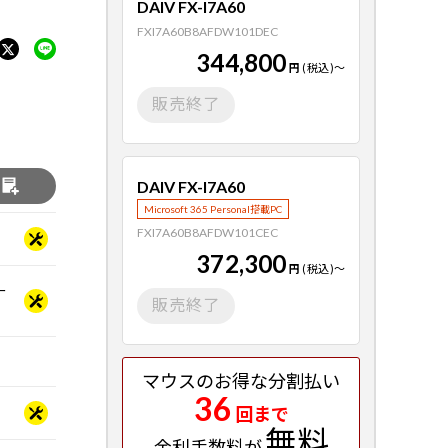
DAIV FX-I7A60
FXI7A60B8AFDW101DEC
344,800
円
(税込)
～
販売終了
DAIV FX-I7A60
る
Microsoft 365 Personal搭載PC
FXI7A60B8AFDW101CEC
372,300
円
(税込)
～
ー
販売終了
マウスのお得な分割払い
36
回まで
無料
金利手数料が