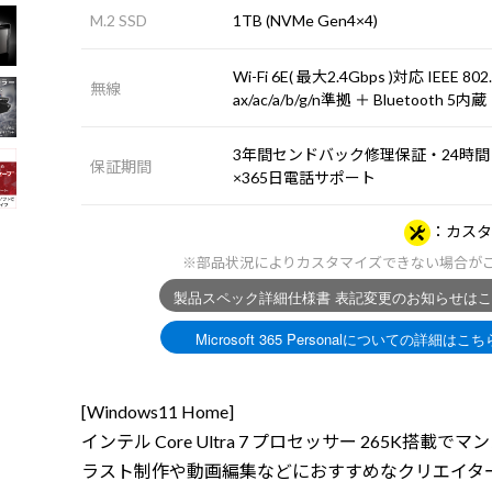
M.2 SSD
1TB (NVMe Gen4×4)
Wi-Fi 6E( 最大2.4Gbps )対応 IEEE 802
無線
ax/ac/a/b/g/n準拠 ＋ Bluetooth 5内蔵
3年間センドバック修理保証・24時間
保証期間
×365日電話サポート
カスタ
※部品状況によりカスタマイズできない場合が
[Windows11 Home]
インテル Core Ultra 7 プロセッサー 265K搭載で
ラスト制作や動画編集などにおすすめなクリエイタ