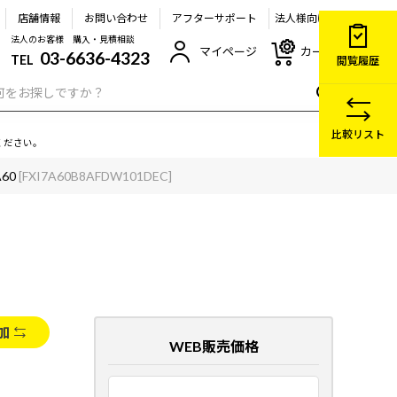
店舗情報
お問い合わせ
アフターサポート
法人様向け
法人のお客様 購入・見積相談
マイページ
カート
03-6636-4323
TEL
閲覧履歴
比較リスト
ください。
A60
[FXI7A60B8AFDW101DEC]
加
WEB販売価格