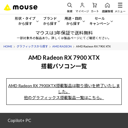
検索
マイページ
カート
店舗情報
メニュー
形状・タイプ
ブランド
用途・目的
セール
から探す
から探す
から探す
キャンペーン
マウスは3年保証で送料無料
形状・タイプから探す をすべてみる
mouse
一般向けパソコン
セール・キャンペーン
一部対象外の製品あり。詳しくは製品ページにてご確認ください。
HOME
グラフィックスから探す
AMD RADEON
AMD Radeon RX 7900 XTX
デスクトップPC
G TUNE
ゲーミングPC・ゲーム向けパソコン
期間限定セール
人気モデルが期間限定・お買
AMD Radeon RX 7900 XTX
ノートPC
NEXTGEAR
クリエイティブ向け
搭載パソコン一覧
アウトレットパソコン
すべて新品の旧モデル製品な
タブレット
DAIV
ビジネス向けパソコン
AMD Radeon RX 7900XTX搭載製品は取り扱いを終了いたしま
おすすめ目玉パソコン
サーバー
MousePro
学習向けパソコン
した。
今イチオシのパソコンをピッ
他のグラフィックス搭載製品一覧はこちら。
ワークステーション
iiyama
スペック/パーツ別
Windows 11
|
Copilot+ PC
Windows 11
|
Copilot+ PC
ディスプレイ
AIおすすめパソコン
Copilot+ PC