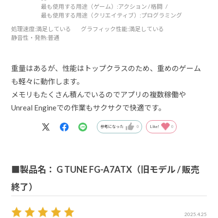
最も使用する用途（ゲーム）:
アクション / 格闘
最も使用する用途（クリエイティブ）:
プログラミング
処理速度
:満足している
グラフィック性能
:満足している
静音性・発熱
:普通
重量はあるが、性能はトップクラスのため、重めのゲーム
も軽々に動作します。
メモリもたくさん積んでいるのでアプリの複数稼働や
Unreal Engineでの作業もサクサクで快適です。
参考になった
0
Like!
0
■製品名： G TUNE FG-A7ATX（旧モデル / 販売
終了）
2025.4.25