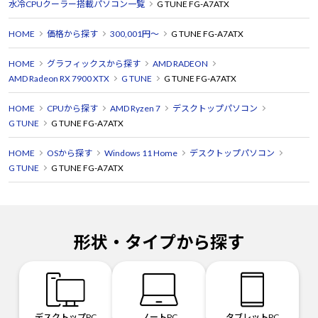
水冷CPUクーラー搭載パソコン一覧
G TUNE FG-A7ATX
総じて満足感は高い。
いいですよカッコイイPCのある生活。
HOME
価格から探す
300,001円～
G TUNE FG-A7ATX
HOME
グラフィックスから探す
AMD RADEON
AMD Radeon RX 7900 XTX
G TUNE
G TUNE FG-A7ATX
HOME
CPUから探す
AMD Ryzen 7
デスクトップパソコン
G TUNE
G TUNE FG-A7ATX
HOME
OSから探す
Windows 11 Home
デスクトップパソコン
G TUNE
G TUNE FG-A7ATX
形状・タイプから探す
デスクトップPC
ノートPC
タブレットPC