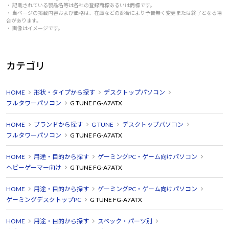
こととする。
・ 記載されている製品名等は各社の登録商標あるいは商標です。
・ 当ページの掲載内容および価格は、在庫などの都合により予告無く変更または終了となる場
いや、諦めきれない。続けてAMDがくれたモンハンワイ
合があります。
・ 画像はイメージです。
ルズを画質ウルトラRT高設定でプレイ。もりもりホットス
ポット温度が上がる。だが、レイトレを切っても温度は変
わらない。ちょっと試した所、このタイトルはレイトレの
カテゴリ
オンオフよりｆｐｓを減らした方がＧＰＵが休まるよう
だ。180→120ｆｐｓで落ち着ける事にした。90°程で安
HOME
形状・タイプから探す
デスクトップパソコン
定。
フルタワーパソコン
G TUNE FG-A7ATX
3週間チョイ使ってゲーミング性能に不満は無し。という
HOME
ブランドから探す
G TUNE
デスクトップパソコン
か僕には過剰だわ。
フルタワーパソコン
G TUNE FG-A7ATX
トラブルはブラウジング中のブラックスクリーンが何度
HOME
用途・目的から探す
ゲーミングPC・ゲーム向けパソコン
ヘビーゲーマー向け
G TUNE FG-A7ATX
か。スチームとエッジのグラフィックアクセラレータの使
用を切る事で解決。
HOME
用途・目的から探す
ゲーミングPC・ゲーム向けパソコン
いままで爆音のゲーミングノートを使っていたせいか騒
ゲーミングデスクトップPC
G TUNE FG-A7ATX
音は気にならず。
HOME
用途・目的から探す
スペック・パーツ別