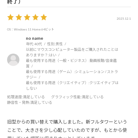
終了）
2025.12.1
OS：Windows 11 Home 64ビット
no name
年代:
40代
性別:
男性
以前にマウスコンピューター製品をご購入されたことは
ありますか？:
はい
最も使用する用途（一般・ビジネス）:
動画視聴/音楽鑑
賞
最も使用する用途（ゲーム）:
シミュレーション / ストラ
テジー
最も使用する用途（クリエイティブ）:
クリエイティブは
しない
処理速度
:満足している
グラフィック性能
:満足している
静音性・発熱
:満足している
旧型からの買い替えで購入しました。新フルタワーという
ことで、大きさを少し心配していたのですが、もとから使