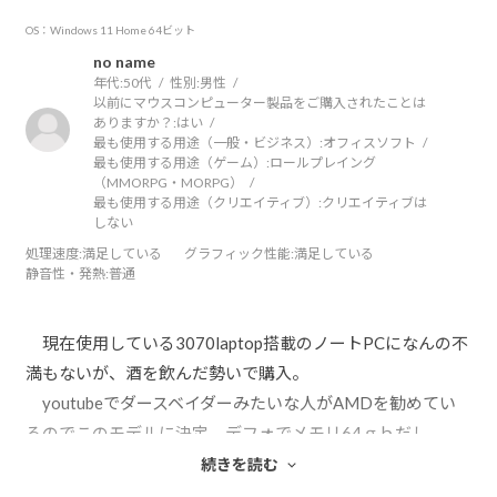
OS：Windows 11 Home 64ビット
no name
年代:
50代
性別:
男性
以前にマウスコンピューター製品をご購入されたことは
ありますか？:
はい
最も使用する用途（一般・ビジネス）:
オフィスソフト
最も使用する用途（ゲーム）:
ロールプレイング
（MMORPG・MORPG）
最も使用する用途（クリエイティブ）:
クリエイティブは
しない
処理速度
:満足している
グラフィック性能
:満足している
静音性・発熱
:普通
現在使用している3070laptop搭載のノートPCになんの不
満もないが、酒を飲んだ勢いで購入。
youtubeでダースベイダーみたいな人がAMDを勧めてい
るのでこのモデルに決定。デフォでメモリ64ｇｂだし。
到着日に佐川を自宅前で出待ちして、2Ｆの自室にダッシ
続きを読む
ュ。家人に気付かれずに搬入成功、腰にきたが梱包を解