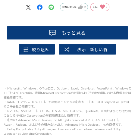
く。
参考になった
2
Like!
2
デカい。本当にデカい。ハイスペックＰＣとはこういう
ものだと納得させつつ設置、初期設定。
改めて外観を観察すると何か足りない。思い当ったので
もっと見る
グラボのディップスイッチをＯＮ。七色に輝く。これこそ
ゲーミングＰＣというものだ。美しく迫力がある。
絞り込み
表示：新しい順
でゲームの話。
使用するモニタの関係上180ｆｐｓしか出ないが、無事ス
カイリムのＯＰ馬車の横転を見届ける。
さして重いタイトルを持っていないので取り合えずエル
・ Microsoft、Windows、Officeロゴ、Outlook、Excel、OneNote、PowerPoint、Windowsの
ロゴおよびDirectXは、米国Microsoft Corporationの米国およびその他の国における商標または
デンリングを起動。ＷＱＨＤ環境の品質設定：最高でGPU
登録商標です。
・ Intel、インテル、Intel ロゴ、その他のインテルの名称やロゴは、Intel Corporation または
使用率60％いかない。苦手とされるＲＴも最高にしてみ
その子会社の商標です。
・ NVIDIA、NVIDIAロゴ、CUDA、TESLA、SLI、GeForce、Quadroは、米国およびその他の国
る。ＧＰＵはフル稼働状態だが問題無くプレイ出来る。ラ
におけるNVIDIA Corporationの登録商標または商標です。
・ 🄫2021 Advanced Micro Devices, Inc. All rights reserved. AMD、AMD Arrowロゴ、
デオンはレイトレーシングは駄目だと誰が言った。気が付
Ryzen、Radeon、およびその組み合わせは、Advanced Micro Devices、Inc.の商標です。
くとＧＰＵホットスポット温度が105°。レイトレは諦める
・ Dolby, Dolby Audio, Dolby Atmos, and the double-D symbol are trademarks of Dolby
Laboratories Licensing Corporation.