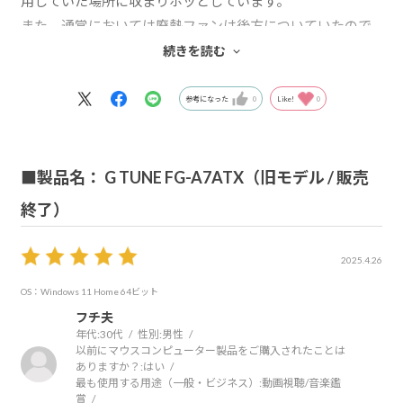
用していた場所に収まりホッとしています。
また、通常においては廃熱ファンは後方についていたので
すが、より廃熱しやすいように本体の上部に設置されてお
続きを読む
り、今まで以上に廃熱に気を使っているとわかります。
しかし、その分廃熱を散らすためにPCの情報には空間が必
参考になった
0
Like!
0
要になるかもとおもいました。
pc自身はしっかりと動いてくれていて、問題ないと思いま
す
■製品名： G TUNE FG-A7ATX（旧モデル / 販売
終了）
2025.4.26
OS：Windows 11 Home 64ビット
フチ夫
年代:
30代
性別:
男性
以前にマウスコンピューター製品をご購入されたことは
ありますか？:
はい
最も使用する用途（一般・ビジネス）:
動画視聴/音楽鑑
賞