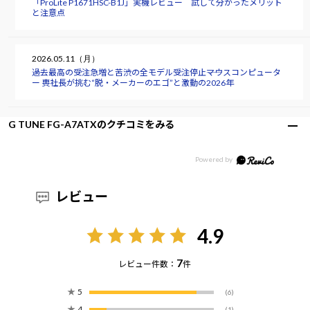
「ProLite P1671HSC-B1J」実機レビュー 試して分かったメリット
と注意点
2026.05.11（月）
過去最高の受注急増と苦渋の全モデル受注停止――マウスコンピュータ
ー 軣社長が挑む“脱・メーカーのエゴ”と激動の2026年
G TUNE FG-A7ATXのクチコミをみる
レビュー
4.9
7
レビュー件数：
件
★
5
(6)
★
4
(1)