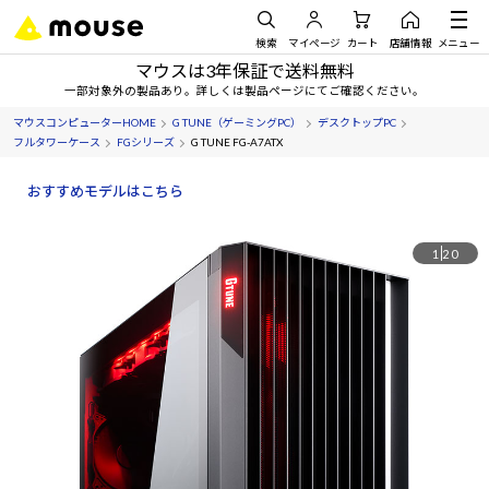
検索
マイページ
カート
店舗情報
メニュー
マウスは3年保証で送料無料
一部対象外の製品あり。詳しくは製品ページにてご確認ください。
マウスコンピューターHOME
G TUNE（ゲーミングPC）
デスクトップPC
フルタワーケース
FGシリーズ
G TUNE FG-A7ATX
おすすめモデルはこちら
1
20