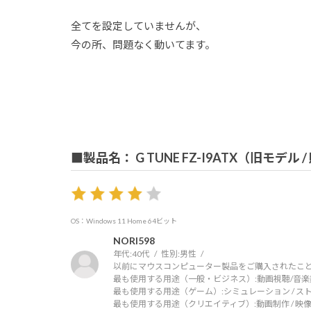
全てを設定していませんが、
今の所、問題なく動いてます。
■製品名： G TUNE FZ-I9ATX（旧モデル 
OS：Windows 11 Home 64ビット
NORI598
年代:
40代
性別:
男性
以前にマウスコンピューター製品をご購入されたこと
最も使用する用途（一般・ビジネス）:
動画視聴/音楽
最も使用する用途（ゲーム）:
シミュレーション / ス
最も使用する用途（クリエイティブ）:
動画制作 / 映像