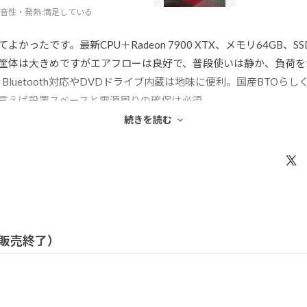
音性・発熱
:満足している
ってよかったです。最新CPU＋Radeon 7900 XTX、メモリ64GB
筐体は大きめですがエアフローは良好で、普段使いは静か、負荷を
E、Bluetooth対応やDVDドライブ内蔵は地味に便利。国産BTO
言えば設置スペースと電源周りの確保は必須。
飛び降りる覚悟でした（笑）。でも、性能を考えたら納得かなって
続きを読む
/ 販売終了）