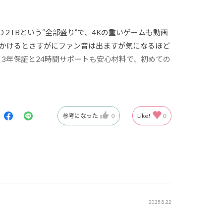
、SSD 2TBという“全部盛り”で、4Kの重いゲームも動画
かけるとさすがにファン音は出ますが気になるほど
らしく3年保証と24時間サポートも安心材料で、初めての
今は思ってます。これだけ快適なら、数年は戦える
参考になった
0
Like!
0
2025.8.22