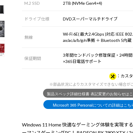
M.2 SSD
2TB (NVMe Gen4×4)
ドライブ仕様
DVDスーパーマルチドライブ
Wi-Fi 6E( 最大2.4Gbps )対応 IEEE 802
無線
ax/ac/a/b/g/n準拠 ＋ Bluetooth 5内蔵
3年間センドバック修理保証・24時間
保証期間
×365日電話サポート
カスタ
※部品状況によりカスタマイズできない場合が
Windows 11 Home 快適なゲーミング体験を実現す
ーマンスゲーミングPC！ RADEON RX 7900 XTX / 24