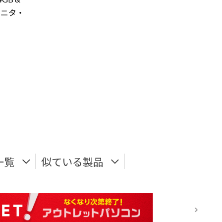
※モニタ・
一覧
似ている製品