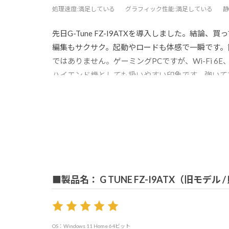
処理速度
:満足している
グラフィック性能
:満足している
静
先日G-Tune FZ-I9ATXを導入しました。結論、買
編集もサクサク。起動やロードも体感で一瞬です。
ではありません。ゲーミングPCですが、Wi-Fi 6
ハイエンド機としても扱いやすい印象です。強いて
あと、やっぱり値段は高いですね。清水の舞台から
はず！
■製品名： G TUNE FZ-I9ATX（旧モデル 
OS：Windows 11 Home 64ビット