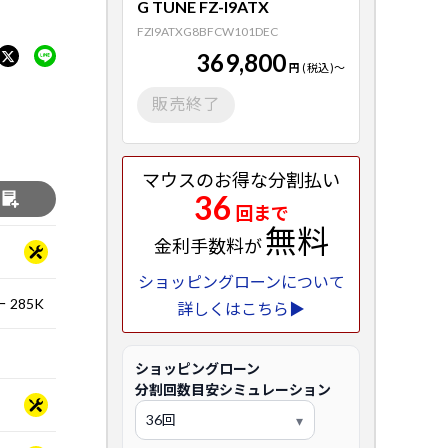
G TUNE FZ-I9ATX
FZI9ATXG8BFCW101DEC
369,800
円
(税込)
～
販売終了
マウスのお得な分割払い
36
る
回まで
無料
金利手数料が
ショッピングローンについて
 285K
詳しくはこちら▶
ショッピングローン
分割回数目安シミュレーション