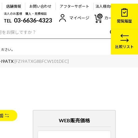
店舗情報
お問い合わせ
アフターサポート
法人様向け
法人のお客様 購入・見積相談
マイページ
カート
03-6636-4323
TEL
閲覧履歴
比較リスト
ください。
-I9ATX
[FZI9ATXG8BFCW101DEC]
加
WEB販売価格