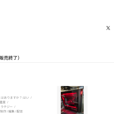
/ 販売終了）
はありますか？:
はい
鑑賞
トラテジー
制作 / 編集 / 配信