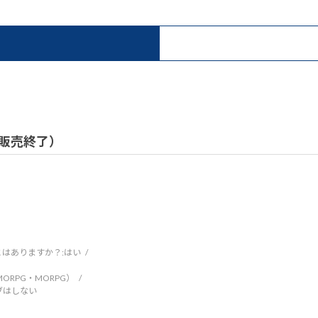
/ 販売終了）
はありますか？:
はい
RPG・MORPG）
ブはしない