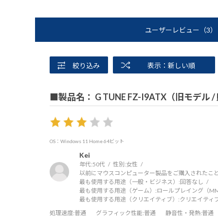
ユーザーレビュー
（3）
絞り込み
表示：新しい順
■製品名： G TUNE FZ-I9ATX（旧モデル 
OS：Windows 11 Home 64ビット
Kei
年代:
50代
性別:
女性
以前にマウスコンピューター製品をご購入されたこと
最も使用する用途（一般・ビジネス）:
回答なし
最も使用する用途（ゲーム）:
ロールプレイング（MMO
最も使用する用途（クリエイティブ）:
クリエイティ
処理速度
:普通
グラフィック性能
:普通
静音性・発熱
:普通