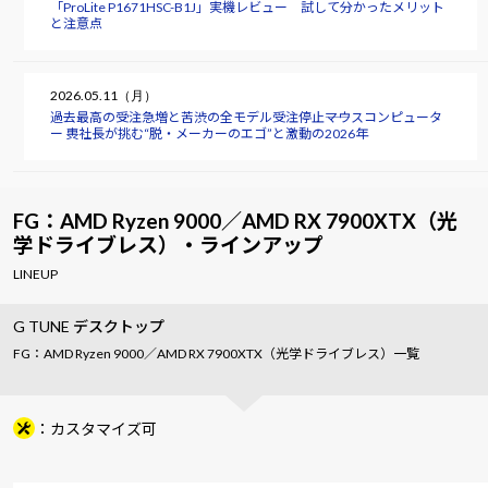
「ProLite P1671HSC-B1J」実機レビュー 試して分かったメリット
と注意点
2026.05.11（月）
過去最高の受注急増と苦渋の全モデル受注停止――マウスコンピュータ
ー 軣社長が挑む“脱・メーカーのエゴ”と激動の2026年
FG：AMD Ryzen 9000／AMD RX 7900XTX（光
学ドライブレス）・ラインアップ
LINEUP
G TUNE デスクトップ
FG：AMD Ryzen 9000／AMD RX 7900XTX（光学ドライブレス）一覧
カスタマイズ可