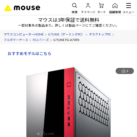
検索
マイページ
カート
店舗情報
メニュー
マウスは3年保証で送料無料
一部対象外の製品あり。詳しくは製品ページにてご確認ください。
マウスコンピューターHOME
G TUNE（ゲーミングPC）
デスクトップPC
フルタワーケース
FGシリーズ
G TUNE FG-A7ATX
おすすめモデルはこちら
1
19