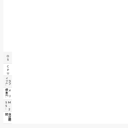
OS
CPU
ク
グ
ラ
フ
ィ
ッ
容
メ
モ
リ
標
準
S
M
.
2
S
間
保
証
期