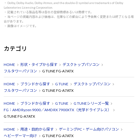
・ Dolby, Dolby Audio, Dolby Atmos, and the double-D symbol are trademarks of Dolby
Laboratories Licensing Corporation.
・ 記載されている製品名等は各社の登録商標あるいは商標です。
・ 当ページの掲載内容および価格は、在庫などの都合により予告無く変更または終了となる場
合があります。
・ 画像はイメージです。
カテゴリ
HOME
形状・タイプから探す
デスクトップパソコン
フルタワーパソコン
G TUNE FG-A7ATX
HOME
ブランドから探す
G TUNE
デスクトップパソコン
フルタワーパソコン
G TUNE FG-A7ATX
HOME
ブランドから探す
G TUNE
G TUNEシリーズ一覧
FG：AMD Ryzen 9000／AMD RX 7900XTX（光学ドライブレス）
G TUNE FG-A7ATX
HOME
用途・目的から探す
ゲーミングPC・ゲーム向けパソコン
ヘビーゲーマー向け
G TUNE FG-A7ATX