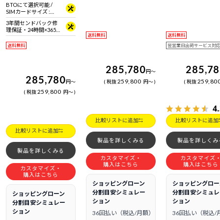
準拠 ＋ Bluetooth 5内蔵
BTOにて選択可能 /
SIMカードサイズ :
nano SIMカード
3年間センドバック修
理保証・24時間×365
送料無料
送料無料
日電話サポート
送料無料
翌営業日出荷サービス対
285,780
285,7
円
～
285,780
259,800
259,80
円
～
税抜
円
～
税抜
259,800
税抜
円
～
4
比較リストに追加
比較リストに追加
比較リストに追加
製品を詳しくみる
製品を詳しくみ
製品を詳しくみる
カスタマイズ・
カスタマイズ
購入はこちら
購入はこちら
カスタマイズ・
購入はこちら
ショッピングローン
ショッピングロー
分割目安シミュレー
分割目安シミュレ
ショッピングローン
ション
ション
分割目安シミュレー
ション
36回払い（税込/月額）
36回払い（税込/