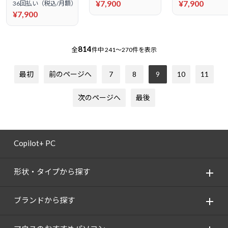
¥7,900
¥7,900
36回払い（税込/月額）
¥7,900
814
全
件中
241～270件を表示
最初
前のページへ
7
8
9
10
11
次のページへ
最後
Copilot+ PC
形状・タイプから探す
ブランドから探す