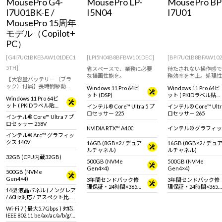
MousePro G4-
MousePro LP-
MousePro BP
Windows 11
|
Copilot+ PC
Windows 11
|
Copilot+ PC
I7U01BK-E /
I5N04
I7U01
MousePro 15周年
モデル（Copilot+
PC）
[G4I7U01BKEBAW101DEC1
[LPI5N04B8BFBW101DEC]
[BPI7U01B8BFAW10
5TH]
省スペースで、業務に必要
待たされない操作感で
な描画性能を。
務効率を向上。処理性
【大容量バッテリー（ブラ
で、業務のストレスを
ック）付属】長時間駆動
Windows 11 Pro 64ビ
Windows 11 Pro 64ビ
す。
で、外出業務の電源依存を
ット (DSP)
ット ( PKIDラベル貼付
Windows 11 Pro 64ビ
解消。
対応 )
ット ( PKIDラベル貼付
インテル® Core™ Ultra 5 プ
インテル® Core™ Ultr
対応 )
ロセッサー 225
ロセッサー 265
インテル® Core™ Ultra 7 プ
ロセッサー 258V
NVIDIA RTX™ A400
インテル® グラフィ
インテル® Arc™ グラフィッ
クス 140V
16GB (8GB×2 / デュア
16GB (8GB×2 / デュ
ルチャネル)
ルチャネル)
32GB (CPU内蔵32GB)
500GB (NVMe
500GB (NVMe
Gen4×4)
Gen4×4)
500GB (NVMe
Gen4×4)
3年間センドバック修
3年間センドバック修
理保証・24時間×365
理保証・24時間×365
14型 液晶パネル (ノングレア
日電話サポート
日電話サポート
/ 60Hz対応 / アスペクト比
16:10)
Wi-Fi 7 ( 最大5.7Gbps ) 対応
IEEE 802.11 be/ax/ac/a/b/g/n