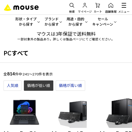
検索
マイページ
カート
店舗情報
メニュー
形状・タイプ
ブランド
用途・目的
セール
から探す
から探す
から探す
キャンペーン
マウスは3年保証で送料無料
形状・タイプから探す をすべてみる
mouse
一般向けパソコン
セール・キャンペーン
一部対象外の製品あり。詳しくは製品ページにてご確認ください。
デスクトップPC
G TUNE
ゲーミングPC・ゲーム向けパソコン
期間限定セール
PCすべて
人気モデルが期間限定・お買
ノートPC
NEXTGEAR
クリエイティブ向け
アウトレットパソコン
814
全
件中
241～270件を表示
すべて新品の旧モデル製品な
タブレット
DAIV
ビジネス向けパソコン
人気順
価格が低い順
価格が高い順
おすすめ目玉パソコン
サーバー
MousePro
学習向けパソコン
今イチオシのパソコンをピッ
ワークステーション
iiyama
スペック/パーツ別
Windows 11
|
Copilot+ PC
Windows 11
|
Copilot+ PC
ディスプレイ
AIおすすめパソコン