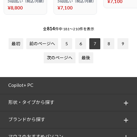
¥7,100
36回払い（税込/月額）
36回払い（税込/月額）
¥8,800
¥7,100
814
全
件中
181～210件を表示
最初
前のページへ
5
6
7
8
9
次のページへ
最後
Copilot+ PC
形状・タイプから探す
ブランドから探す
マウスのおすすめパソコン