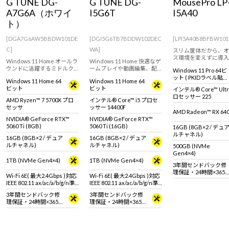
G TUNE DG-
G TUNE DG-
MousePro LP
Windows 11
|
Copilot+ PC
Windows 11
|
Copilot+ PC
A7G6A（ホワイ
I5G6T
I5A40
ト）
[DGA7G6AW5BBDW101DE
[DGI5G6TB7BDDW102DEC
[LPI5A40B8BFBW101
C]
WA]
スリム筐体だから、オ
ス環境を変えずに導入
Windows 11 Home オールラ
Windows 11 Home 快適なゲ
能。
ウンドに活躍するミドルク
ームプレイや動画編集、配
Windows 11 Pro 64ビ
ラス ゲーミングPC。
信におすすめです。
ット ( PKIDラベル貼付
Windows 11 Home 64
Windows 11 Home 64
GeForce RTX 5060 Ti (8GB)
GeForce RTX 5060 Ti /
対応 )
ビット
ビット
インテル® Core™ Ultr
& Ryzen 7 5700X 搭載。 ※モ
16GB と インテル Core i5 プ
ロセッサー 225
ニタ・マウス・キーボード
ロセッサー 14400F を搭載し
AMD Ryzen™ 7 5700X プロ
インテル® Core™ i5 プロセ
は別売りです。
たゲーミングPC。 ※モニ
セッサ
ッサー 14400F
タ・マウス・キーボードは
AMD Radeon™ RX 64
別売りです
NVIDIA® GeForce RTX™
NVIDIA® GeForce RTX™
5060 Ti (8GB)
5060 Ti (16GB)
16GB (8GB×2 / デュ
ルチャネル)
16GB (8GB×2 / デュア
16GB (8GB×2 / デュア
ルチャネル)
ルチャネル)
500GB (NVMe
Gen4×4)
1TB (NVMe Gen4×4)
1TB (NVMe Gen4×4)
3年間センドバック修
理保証・24時間×365
Wi-Fi 6E( 最大2.4Gbps )対応
Wi-Fi 6E( 最大2.4Gbps )対応
日電話サポート
IEEE 802.11 ax/ac/a/b/g/n準
IEEE 802.11 ax/ac/a/b/g/n準
拠 ＋ Bluetooth 5内蔵
拠 ＋ Bluetooth 5内蔵
3年間センドバック修
3年間センドバック修
理保証・24時間×365
理保証・24時間×365
日電話サポート
日電話サポート