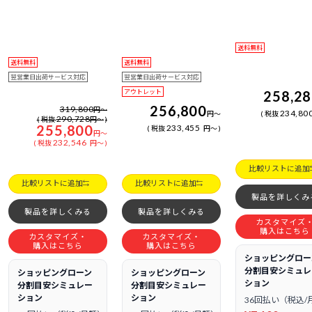
送料無料
送料無料
送料無料
翌営業日出荷サービス対応
翌営業日出荷サービス対応
アウトレット
258,2
256,800
319,800
円
～
234,80
円
～
税抜
290,728
税抜
円
～
255,800
233,455
税抜
円
～
円
～
232,546
税抜
円
～
比較リストに追加
比較リストに追加
比較リストに追加
製品を詳しくみ
製品を詳しくみる
製品を詳しくみる
カスタマイズ
購入はこちら
カスタマイズ・
カスタマイズ・
購入はこちら
購入はこちら
ショッピングロー
分割目安シミュレ
ショッピングローン
ショッピングローン
ション
分割目安シミュレー
分割目安シミュレー
ション
ション
36回払い（税込/