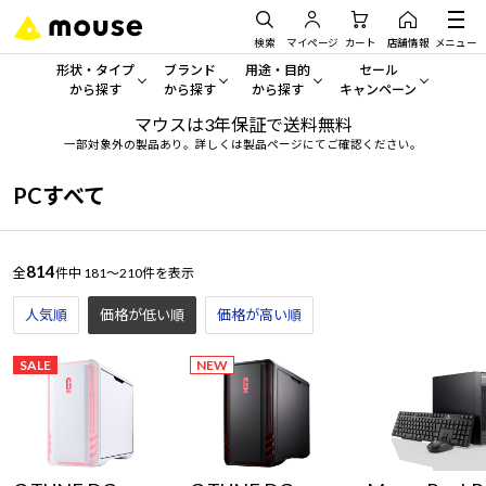
検索
マイページ
カート
店舗情報
メニュー
形状・タイプ
ブランド
用途・目的
セール
から探す
から探す
から探す
キャンペーン
マウスは3年保証で送料無料
形状・タイプから探す をすべてみる
mouse
一般向けパソコン
セール・キャンペーン
一部対象外の製品あり。詳しくは製品ページにてご確認ください。
デスクトップPC
G TUNE
ゲーミングPC・ゲーム向けパソコン
期間限定セール
PCすべて
人気モデルが期間限定・お買
ノートPC
NEXTGEAR
クリエイティブ向け
アウトレットパソコン
814
全
件中
181～210件を表示
すべて新品の旧モデル製品な
タブレット
DAIV
ビジネス向けパソコン
人気順
価格が低い順
価格が高い順
おすすめ目玉パソコン
サーバー
MousePro
学習向けパソコン
今イチオシのパソコンをピッ
SALE
NEW
ワークステーション
iiyama
スペック/パーツ別
Windows 11
|
Copilot+ PC
Windows 11
|
Copilot+ PC
ディスプレイ
AIおすすめパソコン