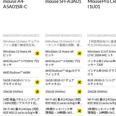
mouse A4-
mouse SH-A3A01
MousePro CR
Windows 11
|
Copilot+ PC
Windows 11
|
Copilot+ PC
A5A01SR-C
I1U01
[A4A5A01SRCDAW101DEC]
[SHA3A01B5B0AW101DEC]
[CRI1U01BSABA1I02
Windows 11 Home デュアル
[Windows 11 Home]インタ
【 特定用途向けに最
ファン搭載で静音性を向
ーネットや動画の視聴、書
れたOS Windows 11 I
上！マルチタスクに優れた
類作成といったご家庭での
Enterprise 搭載 ※
Windows 11 Home 64
Windows 11 Home 64
Windows 11 IoT Ente
AMD Ryzen 5 7535HS プロセ
ご利用など一般用途におす
とは異なります。 ※
ビット
ビット
LTSC 2024 64ビット
ッサ搭載で、日常使いに十
すめなモデル。
は商品説明欄、Windo
分なスペックを備えた14型
IoT Enterprise特
AMD Ryzen™ 5 7535HS プロ
AMD Ryzen™ 3 3200G プロ
インテル® Celeron
ノート！高い堅牢性と耐久
ご覧ください】コンパ
セッサ
セッサ
ッサー 7305
性を実証された【MIL規格】
デスクトップパソコン
適合PC！
AMD Radeon™ Vega 8 グラ
インテル® UHD グラ
AMD Radeon™ 660M
フィックス
クス
16GB (16GB×1 / シン
16GB (8GB×2 / デュア
8GB (8GB×1 / シング
グルチャネル)
ルチャネル)
ルチャネル)
256GB (NVMe)
256GB (NVMe)
256GB (NVMe)
14型 液晶パネル (ノングレア
Wi-Fi 6E( 最大2.4Gbps )対応
Wi-Fi 6E( 最大2.4Gbp
/ 60Hz対応 / アスペクト比
IEEE 802.11 ax/ac/a/b/g/n準
IEEE 802.11 ax/ac/a/b
16:10)
拠 ＋ Bluetooth 5内蔵
拠 ＋ Bluetooth 5内蔵
Wi-Fi 6E( 最大2.4Gbps )対応
3年間センドバック修
3年間センドバック修
IEEE 802.11 ax/ac/a/b/g/n準
理保証・24時間×365
理保証・24時間×365