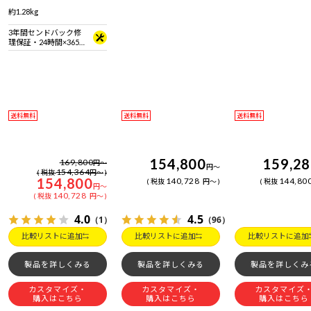
拠 ＋ Bluetooth 5内蔵
日電話サポート
日電話サポート
約1.28kg
3年間センドバック修
理保証・24時間×365
日電話サポート
送料無料
送料無料
送料無料
154,800
159,2
169,800
円
～
円
～
154,364
税抜
円
～
154,800
140,728
144,80
税抜
円
～
税抜
円
～
140,728
税抜
円
～
4.0
4.5
（1）
（96）
比較リストに追加
比較リストに追加
比較リストに追加
製品を詳しくみる
製品を詳しくみる
製品を詳しくみ
カスタマイズ・
カスタマイズ・
カスタマイズ
購入はこちら
購入はこちら
購入はこちら