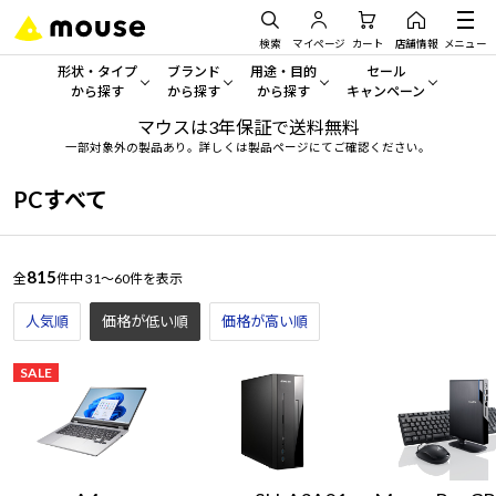
検索
マイページ
カート
店舗情報
メニュー
形状・タイプ
ブランド
用途・目的
セール
から探す
から探す
から探す
キャンペーン
マウスは3年保証で送料無料
形状・タイプから探す をすべてみる
mouse
一般向けパソコン
セール・キャンペーン
一部対象外の製品あり。詳しくは製品ページにてご確認ください。
デスクトップPC
G TUNE
ゲーミングPC・ゲーム向けパソコン
期間限定セール
PCすべて
人気モデルが期間限定・お買
ノートPC
NEXTGEAR
クリエイティブ向け
アウトレットパソコン
815
全
件中
31～60件を表示
すべて新品の旧モデル製品な
タブレット
DAIV
ビジネス向けパソコン
人気順
価格が低い順
価格が高い順
おすすめ目玉パソコン
サーバー
MousePro
学習向けパソコン
今イチオシのパソコンをピッ
SALE
ワークステーション
iiyama
スペック/パーツ別
Windows 11
|
Copilot+ PC
Windows 11
|
Copilot+ PC
ディスプレイ
AIおすすめパソコン