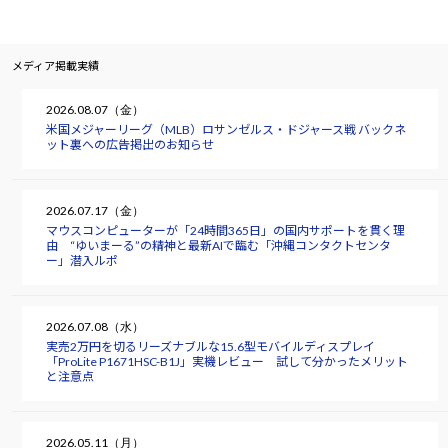
メディア掲載実績
2026.08.07（金）
米国メジャーリーグ（MLB）ロサンゼルス・ドジャース戦 バックネ
ット裏への広告掲出のお知らせ
2026.07.17（金）
マウスコンピューターが「24時間365日」の国内サポートを貫く理
由 “ゆいまーる”の精神と最新AIで臨む「沖縄コンタクトセンタ
ー」潜入ルポ
2026.07.08（水）
実売2万円を切るリーズナブルな15.6型モバイルディスプレイ
「ProLite P1671HSC-B1J」実機レビュー 試して分かったメリット
と注意点
2026.05.11（月）