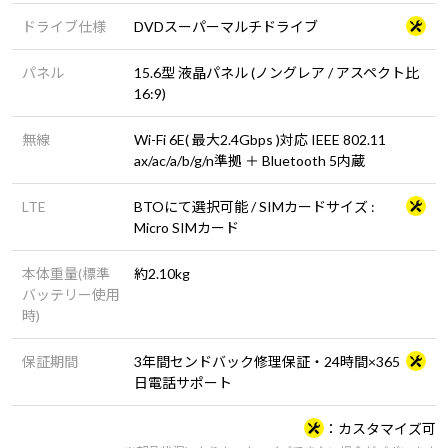
ドライブ仕様
DVDスーパーマルチドライブ
パネル
15.6型 液晶パネル (ノングレア / アスペクト比
16:9)
無線
Wi-Fi 6E( 最大2.4Gbps )対応 IEEE 802.11
ax/ac/a/b/g/n準拠 ＋ Bluetooth 5内蔵
LTE
BTOにて選択可能 / SIMカードサイズ :
Micro SIMカード
本体重量(標準
約2.10kg
バッテリー使用
時)
保証期間
3年間センドバック修理保証・24時間×365
日電話サポート
カスタマイズ可