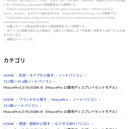
・ NVIDIA、NVIDIAロゴ、CUDA、TESLA、SLI、GeForce、Quadroは、米国およびその他の国
におけるNVIDIA Corporationの登録商標または商標です。
・ 🄫2021 Advanced Micro Devices, Inc. All rights reserved. AMD、AMD Arrowロゴ、
Ryzen、Radeon、およびその組み合わせは、Advanced Micro Devices、Inc.の商標です。
・ Dolby, Dolby Audio, Dolby Atmos, and the double-D symbol are trademarks of Dolby
Laboratories Licensing Corporation.
・ 記載されている製品名等は各社の登録商標あるいは商標です。
・ 当ページの掲載内容および価格は、在庫などの都合により予告無く変更または終了となる場
合があります。
・ 画像はイメージです。
カテゴリ
HOME
形状・タイプから探す
ノートパソコン
15.3型～15.6型ノートパソコン
MousePro L5-I5U01BK-B（MousePro 15周年ディスプレイセットモデル）
HOME
ブランドから探す
MousePro
ノートパソコン
15.6型ノートパソコン
MousePro L5-I5U01BK-B（MousePro 15周年ディスプレイセットモデル）
HOME
用途・目的から探す
ビジネス向けパソコン