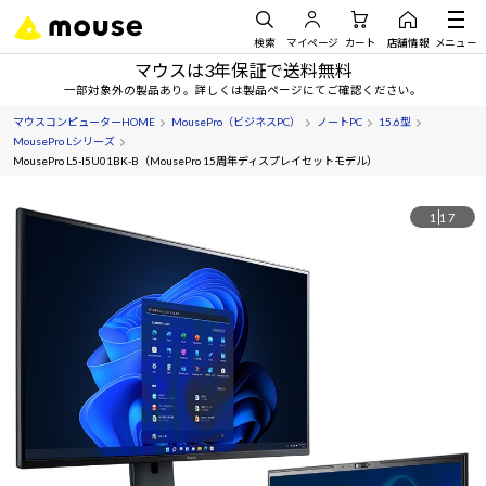
検索
マイページ
カート
店舗情報
メニュー
マウスは3年保証で送料無料
一部対象外の製品あり。詳しくは製品ページにてご確認ください。
マウスコンピューターHOME
MousePro（ビジネスPC）
ノートPC
15.6型
MousePro Lシリーズ
MousePro L5-I5U01BK-B（MousePro 15周年ディスプレイセットモデル）
1
17