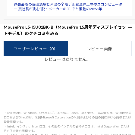
過去最高の受注急増と苦渋の全モデル受注停止――マウスコンピュータ
ー 軣社長が挑む“脱・メーカーのエゴ”と激動の2026年
MousePro L5-I5U01BK-B（MousePro 15周年ディスプレイセッ
トモデル）のクチコミをみる
ユーザーレビュー
（0）
レビュー画像
レビューはありません。
・ Microsoft、Windows、Officeロゴ、Outlook、Excel、OneNote、PowerPoint、Windowsの
ロゴおよびDirectXは、米国Microsoft Corporationの米国およびその他の国における商標または
登録商標です。
・ Intel、インテル、Intel ロゴ、その他のインテルの名称やロゴは、Intel Corporation または
その子会社の商標です。