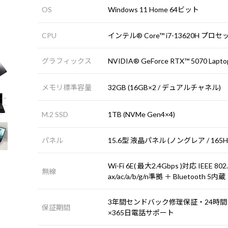
OS
Windows 11 Home 64ビット
CPU
インテル® Core™ i7-13620H プロ
グラフィックス
NVIDIA® GeForce RTX™ 5070 Lapt
メモリ標準容量
32GB (16GB×2 / デュアルチャネル)
M.2 SSD
1TB (NVMe Gen4×4)
パネル
15.6型 液晶パネル (ノングレア / 165
Wi-Fi 6E( 最大2.4Gbps )対応 IEEE 802
無線
ax/ac/a/b/g/n準拠 ＋ Bluetooth 5内蔵
3年間センドバック修理保証・24時間
保証期間
×365日電話サポート