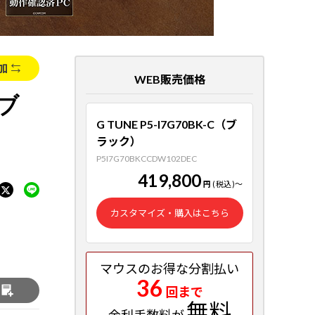
加
WEB販売価格
（ブ
G TUNE P5-I7G70BK-C（ブ
ラック）
P5I7G70BKCCDW102DEC
419,800
円
(税込)
～
カスタマイズ・購入はこちら
マウスのお得な分割払い
36
回まで
る
無料