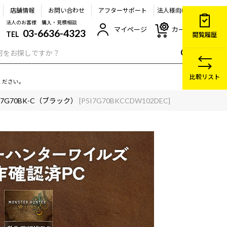
店舗情報
お問い合わせ
アフターサポート
法人様向け
法人のお客様 購入・見積相談
マイページ
カート
03-6636-4323
TEL
閲覧履歴
比較リスト
ください。
5-I7G70BK-C（ブラック）
[P5I7G70BKCCDW102DEC]