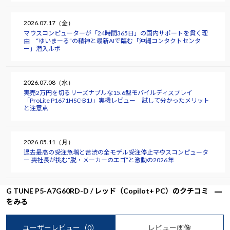
2026.07.17（金）
マウスコンピューターが「24時間365日」の国内サポートを貫く理
由 “ゆいまーる”の精神と最新AIで臨む「沖縄コンタクトセンタ
ー」潜入ルポ
2026.07.08（水）
実売2万円を切るリーズナブルな15.6型モバイルディスプレイ
「ProLite P1671HSC-B1J」実機レビュー 試して分かったメリット
と注意点
2026.05.11（月）
過去最高の受注急増と苦渋の全モデル受注停止――マウスコンピュータ
ー 軣社長が挑む“脱・メーカーのエゴ”と激動の2026年
G TUNE P5-A7G60RD-D / レッド（Copilot+ PC）のクチコミ
をみる
ユーザーレビュー
（0）
レビュー画像