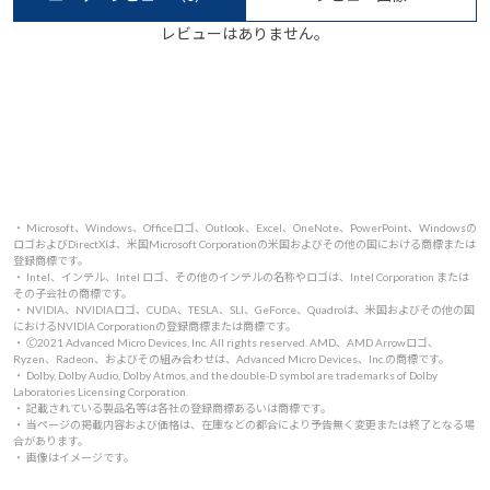
レビューはありません。
・ Microsoft、Windows、Officeロゴ、Outlook、Excel、OneNote、PowerPoint、Windowsの
ロゴおよびDirectXは、米国Microsoft Corporationの米国およびその他の国における商標または
登録商標です。
・ Intel、インテル、Intel ロゴ、その他のインテルの名称やロゴは、Intel Corporation または
その子会社の商標です。
・ NVIDIA、NVIDIAロゴ、CUDA、TESLA、SLI、GeForce、Quadroは、米国およびその他の国
におけるNVIDIA Corporationの登録商標または商標です。
・ 🄫2021 Advanced Micro Devices, Inc. All rights reserved. AMD、AMD Arrowロゴ、
Ryzen、Radeon、およびその組み合わせは、Advanced Micro Devices、Inc.の商標です。
・ Dolby, Dolby Audio, Dolby Atmos, and the double-D symbol are trademarks of Dolby
Laboratories Licensing Corporation.
・ 記載されている製品名等は各社の登録商標あるいは商標です。
・ 当ページの掲載内容および価格は、在庫などの都合により予告無く変更または終了となる場
合があります。
・ 画像はイメージです。