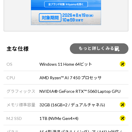
主な仕様
もっと詳しくみる
OS
Windows 11 Home 64ビット
CPU
AMD Ryzen™ AI 7 450 プロセッサ
グラフィックス
NVIDIA® GeForce RTX™ 5060 Laptop GPU
メモリ標準容量
32GB (16GB×2 / デュアルチャネル)
M.2 SSD
1TB (NVMe Gen4×4)
パネル
15.6型 液晶パネル (ノングレア / 165Hz対応 /