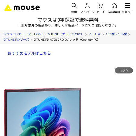
検索
マイページ
カート
店舗情報
メニュー
マウスは3年保証で送料無料
一部対象外の製品あり。詳しくは製品ページにてご確認ください。
マウスコンピューターHOME
G TUNE（ゲーミングPC）
ノートPC
15.3型～15.6型
G TUNE Pシリーズ
G TUNE P5-A7G60RD-D / レッド（Copilot+ PC）
おすすめモデルはこちら
1
20