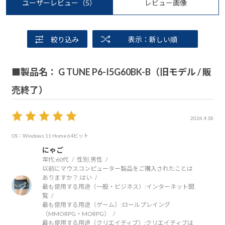
ユーザーレビュー
（5）
レビュー画像
絞り込み
表示：新しい順
■製品名： G TUNE P6-I5G60BK-B（旧モデル / 販
売終了）
2026.4.18
OS：Windows 11 Home 64ビット
にゃご
年代:
60代
性別:
男性
以前にマウスコンピューター製品をご購入されたことは
ありますか？:
はい
最も使用する用途（一般・ビジネス）:
インターネット閲
覧
最も使用する用途（ゲーム）:
ロールプレイング
（MMORPG・MORPG）
最も使用する用途（クリエイティブ）:
クリエイティブは