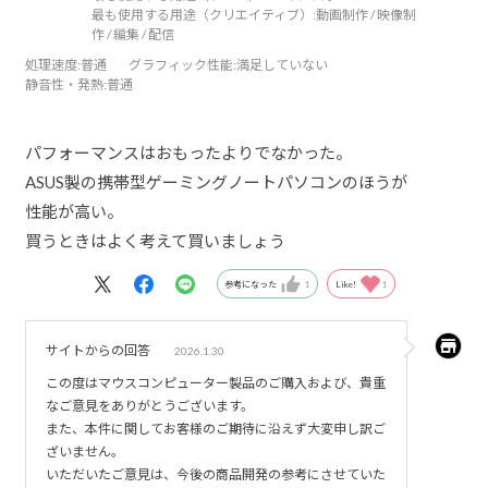
最も使用する用途（クリエイティブ）:
動画制作 / 映像制
作 / 編集 / 配信
処理速度
:普通
グラフィック性能
:満足していない
静音性・発熱
:普通
パフォーマンスはおもったよりでなかった。
ASUS製の携帯型ゲーミングノートパソコンのほうが
性能が高い。
買うときはよく考えて買いましょう
参考になった
1
Like!
1
サイトからの回答
2026.1.30
この度はマウスコンピューター製品のご購入および、貴重
なご意見をありがとうございます。
また、本件に関してお客様のご期待に沿えず大変申し訳ご
ざいません。
いただいたご意見は、今後の商品開発の参考にさせていた