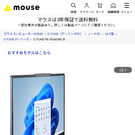
検索
マイページ
カート
店舗情報
メニュー
マウスは3年保証で送料無料
一部対象外の製品あり。詳しくは製品ページにてご確認ください。
マウスコンピューターHOME
G TUNE（ゲーミングPC）
ノートPC
16.0型
G TUNE Pシリーズ
G TUNE P6-I5G60BK-B
おすすめモデルはこちら
1
19