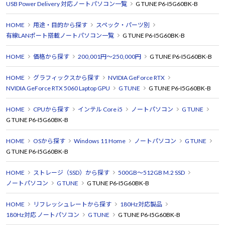
USB Power Delivery 対応ノートパソコン一覧
G TUNE P6-I5G60BK-B
HOME
用途・目的から探す
スペック・パーツ別
有線LANポート搭載ノートパソコン一覧
G TUNE P6-I5G60BK-B
HOME
価格から探す
200,001円～250,000円
G TUNE P6-I5G60BK-B
HOME
グラフィックスから探す
NVIDIA GeForce RTX
NVIDIA GeForce RTX 5060 Laptop GPU
G TUNE
G TUNE P6-I5G60BK-B
HOME
CPUから探す
インテル Core i5
ノートパソコン
G TUNE
G TUNE P6-I5G60BK-B
HOME
OSから探す
Windows 11 Home
ノートパソコン
G TUNE
G TUNE P6-I5G60BK-B
HOME
ストレージ（SSD）から探す
500GB～512GB M.2 SSD
ノートパソコン
G TUNE
G TUNE P6-I5G60BK-B
HOME
リフレッシュレートから探す
180Hz対応製品
180Hz対応 ノートパソコン
G TUNE
G TUNE P6-I5G60BK-B