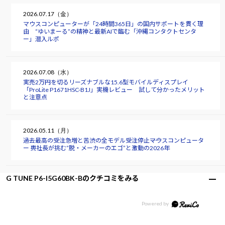
2026.07.17（金）
マウスコンピューターが「24時間365日」の国内サポートを貫く理
由 “ゆいまーる”の精神と最新AIで臨む「沖縄コンタクトセンタ
ー」潜入ルポ
2026.07.08（水）
実売2万円を切るリーズナブルな15.6型モバイルディスプレイ
「ProLite P1671HSC-B1J」実機レビュー 試して分かったメリット
と注意点
2026.05.11（月）
過去最高の受注急増と苦渋の全モデル受注停止――マウスコンピュータ
ー 軣社長が挑む“脱・メーカーのエゴ”と激動の2026年
G TUNE P6-I5G60BK-Bのクチコミをみる