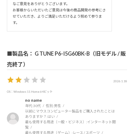
なご意見をありがとうございます。
お客様からいただいたご意見は今後の商品開発の参考にさ
せていただき、よりご満足いただけるよう努めて参りま
す。
■製品名： G TUNE P6-I5G60BK-B（旧モデル / 販
売終了）
2026.1.18
OS：Windows 11 Home 64ビット
no name
年代:
30代
性別:
男性
以前にマウスコンピューター製品をご購入されたことは
ありますか？:
はい
最も使用する用途（一般・ビジネス）:
インターネット閲
覧
最も使用する用途（ゲーム）:
レース / スポーツ