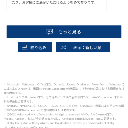
だき、お客様にご満足いただけるよう努めて参ります。
もっと見る
絞り込み
表示：新しい順
・ Microsoft、Windows、Officeロゴ、Outlook、Excel、OneNote、PowerPoint、Windowsの
ロゴおよびDirectXは、米国Microsoft Corporationの米国およびその他の国における商標または
登録商標です。
・ Intel、インテル、Intel ロゴ、その他のインテルの名称やロゴは、Intel Corporation または
その子会社の商標です。
・ NVIDIA、NVIDIAロゴ、CUDA、TESLA、SLI、GeForce、Quadroは、米国およびその他の国
におけるNVIDIA Corporationの登録商標または商標です。
・ 🄫2021 Advanced Micro Devices, Inc. All rights reserved. AMD、AMD Arrowロゴ、
Ryzen、Radeon、およびその組み合わせは、Advanced Micro Devices、Inc.の商標です。
・ Dolby, Dolby Audio, Dolby Atmos, and the double-D symbol are trademarks of Dolby
Laboratories Licensing Corporation.