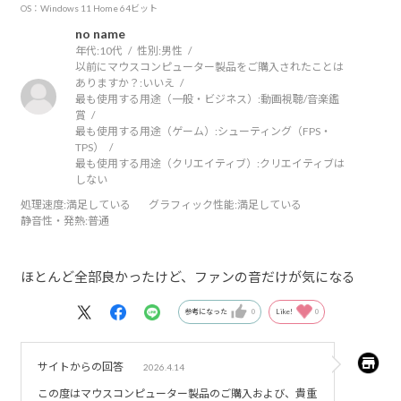
OS：Windows 11 Home 64ビット
no name
年代:
10代
性別:
男性
以前にマウスコンピューター製品をご購入されたことは
ありますか？:
いいえ
最も使用する用途（一般・ビジネス）:
動画視聴/音楽鑑
賞
最も使用する用途（ゲーム）:
シューティング（FPS・
TPS）
最も使用する用途（クリエイティブ）:
クリエイティブは
しない
処理速度
:満足している
グラフィック性能
:満足している
静音性・発熱
:普通
ほとんど全部良かったけど、ファンの音だけが気になる
参考になった
0
Like!
0
サイトからの回答
2026.4.14
この度はマウスコンピューター製品のご購入および、貴重