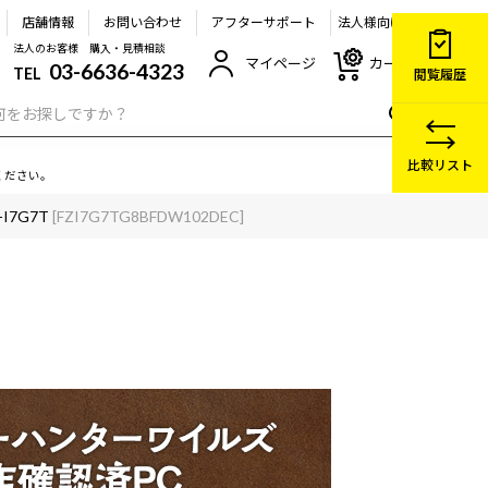
店舗情報
お問い合わせ
アフターサポート
法人様向け
法人のお客様 購入・見積相談
マイページ
カート
03-6636-4323
TEL
閲覧履歴
比較リスト
ください。
-I7G7T
[FZI7G7TG8BFDW102DEC]