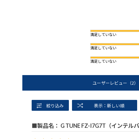
満足していない
満足していない
満足していない
ユーザーレビュー
（2）
絞り込み
表示：新しい順
■製品名： G TUNE FZ-I7G7T（イ