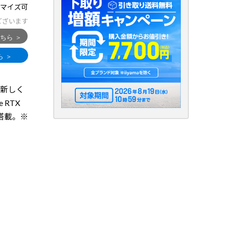
マイズ可
ございます
。新しく
 RTX
K 搭載。※