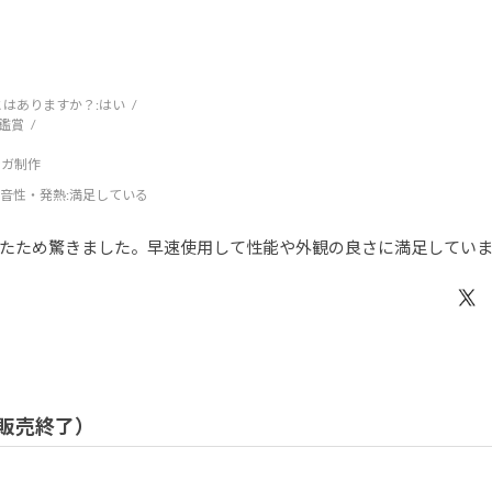
はありますか？:
はい
鑑賞
ンガ制作
音性・発熱
:満足している
たため驚きました。早速使用して性能や外観の良さに満足してい
/ 販売終了）