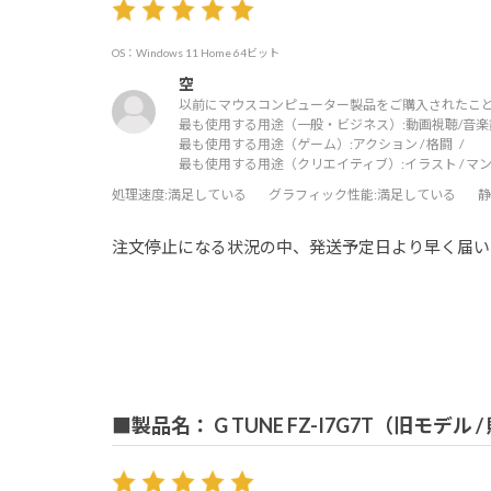
OS：Windows 11 Home 64ビット
空
以前にマウスコンピューター製品をご購入されたこと
最も使用する用途（一般・ビジネス）:
動画視聴/音楽
最も使用する用途（ゲーム）:
アクション / 格闘
最も使用する用途（クリエイティブ）:
イラスト / マ
処理速度
:満足している
グラフィック性能
:満足している
静
注文停止になる状況の中、発送予定日より早く届い
■製品名： G TUNE FZ-I7G7T（旧モデル 