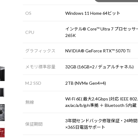
OS
Windows 11 Home 64ビット
インテル® Core™ Ultra 7 プロセッサ
CPU
265K
グラフィックス
NVIDIA® GeForce RTX™ 5070 Ti
メモリ標準容量
32GB (16GB×2 / デュアルチャネル)
M.2 SSD
2TB (NVMe Gen4×4)
Wi-Fi 6E( 最大2.4Gbps )対応 IEEE 802
無線
ax/ac/a/b/g/n準拠 ＋ Bluetooth 5内蔵
3年間センドバック修理保証・24時間
保証期間
×365日電話サポート