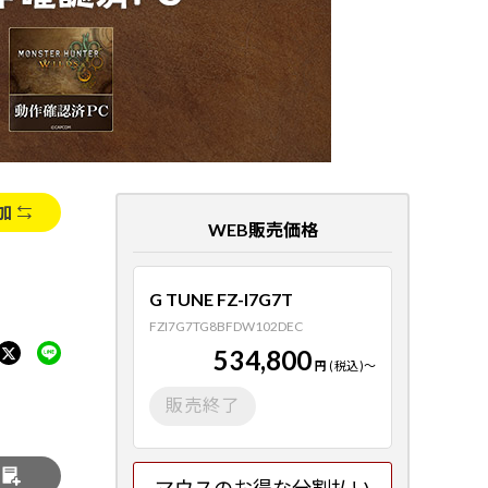
加
WEB販売価格
G TUNE FZ-I7G7T
FZI7G7TG8BFDW102DEC
534,800
円
(税込)
～
販売終了
る