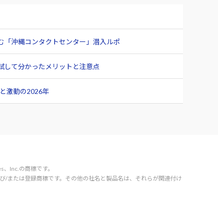
臨む「沖縄コンタクトセンター」潜入ルポ
ュー 試して分かったメリットと注意点
激動の2026年
vices、Inc.の商標です。
orporation の商標および/または登録商標です。その他の社名と製品名は、それらが関連付け