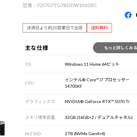
FZI7G7TG7BDDW101DEC
決済日より約20営業日で出荷
送料無料
主な仕様
もっと詳しくみ
OS
Windows 11 Home 64ビット
インテル® Core™ i7 プロセッサー
CPU
14700KF
グラフィックス
NVIDIA® GeForce RTX™ 5070 Ti
メモリ標準容量
32GB (16GB×2 / デュアルチャネル)
M.2 SSD
2TB (NVMe Gen4×4)