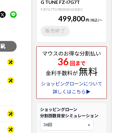
G TUNE FZ-I7G7T
FZI7G7TG7BDDW101DEC
499,800
円
(税込)
～
販売終了
る
マウスのお得な分割払い
36
回まで
無料
金利手数料が
ショッピングローンについて
詳しくはこちら▶
ショッピングローン
分割回数目安シミュレーション