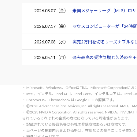
2026.08.07（金）
米国メジャーリーグ（MLB）ロ
2026.07.17（金）
マウスコンピューターが「24時間
2026.07.08（水）
実売2万円を切るリーズナブルな15.
2026.05.11（月）
過去最高の受注急増と苦渋の全モデ
・ Microsoft、Windows、Officeロゴは、Microsoft Corpora
・ Intel、インテル、Intel ロゴ、Intel Core、インテルコア は、Inte
・ ChromeOS、Chromebook は Google LLC の商標です。
・ 🄫2023 Advanced Micro Devices, Inc. All rights rese
・ 🄫2023 NVIDIA Corporation. All rights reserve
られているそれぞれの企業の商標になっている可能性があります。
・ 記載されている製品名等は各社の登録商標あるいは商標です。
・ 当ページの掲載内容および価格は、在庫などの都合により予告無
・ 画像はイメージです。