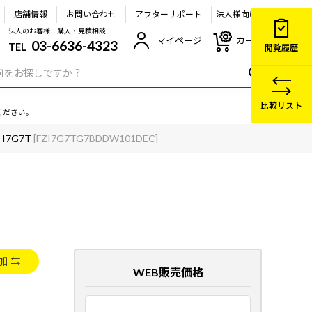
店舗情報
お問い合わせ
アフターサポート
法人様向け
法人のお客様 購入・見積相談
マイページ
カート
03-6636-4323
TEL
閲覧履歴
比較リスト
ください。
-I7G7T
[FZI7G7TG7BDDW101DEC]
加
WEB販売価格