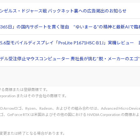
サンゼルス・ドジャース戦 バックネット裏への広告掲出のお知らせ
365日」の国内サポートを貫く理由 “ゆいまーる”の精神と最新AIで
6型モバイルディスプレイ「ProLite P1671HSC-B1J」実機レビ
ル受注停止――マウスコンピューター 軣社長が挑む“脱・メーカーのエゴ”と
tionにおける商標または登録商標です。
l Corporation またはその子会社の商標です。
rved. AMD、AMD Arrowロゴ、Ryzen、Radeon、およびその組み合わせは、Advanced Micro De
d. NVIDIA、NVIDIA ロゴ、GeForce RTX は米国およびその他の国における NVIDIA C
く変更または終了となる場合があります。