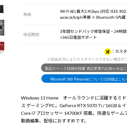
Wi-Fi 6E( 最大2.4Gbps )対応 IEEE 802
無線
ax/ac/a/b/g/n準拠 ＋ Bluetooth 5内蔵
3年間センドバック修理保証・24時間
保証期間
×365日電話サポート
カスタ
※部品状況によりカスタマイズできない場合が
Windows 11 Home オールラウンドに活躍するミ
ス ゲーミングPC。GeForce RTX 5070 Ti / 16GB &
Core i7 プロセッサー 14700KF 搭載。快適なゲー
動画編集、配信におすすめです。