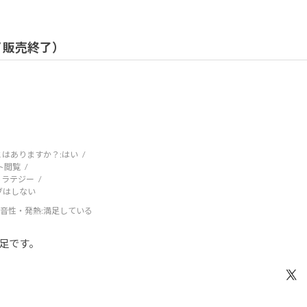
 / 販売終了）
はありますか？:
はい
ト閲覧
トラテジー
ブはしない
音性・発熱
:満足している
足です。