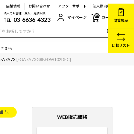
店舗情報
お問い合わせ
アフターサポート
法人様向け
法人のお客様 購入・見積相談
マイページ
カート
03-6636-4323
TEL
閲覧履歴
比較リスト
ください。
G-A7A7X
[FGA7A7XG8BFDW102DEC]
加
WEB販売価格