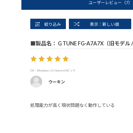
ユーザーレビュー
（7）
絞り込み
表示：新しい順
■製品名： G TUNE FG-A7A7X（旧モデル
OS：Windows 11 Home 64ビット
ウーキン
処理能力が高く現状問題なく動作している