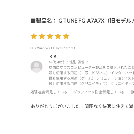
■製品名： G TUNE FG-A7A7X（旧モデル
OS：Windows 11 Home 64ビット
ＫＫ
年代:
40代
性別:
男性
以前にマウスコンピューター製品をご購入されたこと
最も使用する用途（一般・ビジネス）:
インターネッ
最も使用する用途（ゲーム）:
シミュレーション / ス
最も使用する用途（クリエイティブ）:
クリエイティ
処理速度
:満足している
グラフィック性能
:満足している
静
ありがとうございました！問題なく快適に使えて満