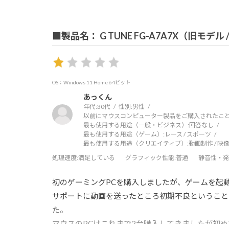
■製品名： G TUNE FG-A7A7X（旧モデル
OS：Windows 11 Home 64ビット
あっくん
年代:
30代
性別:
男性
以前にマウスコンピューター製品をご購入されたこと
最も使用する用途（一般・ビジネス）:
回答なし
最も使用する用途（ゲーム）:
レース / スポーツ
最も使用する用途（クリエイティブ）:
動画制作 / 映像
処理速度
:満足している
グラフィック性能
:普通
静音性・発
初のゲーミングPCを購入しましたが、ゲームを起
サポートに動画を送ったところ初期不良ということ
た。
マウスのPCはこれまで2台購入してきましたが初