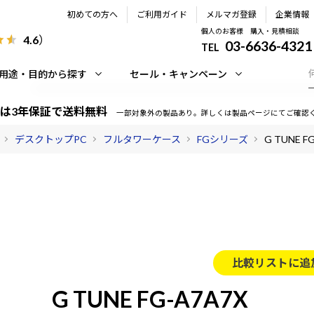
初めての方へ
ご利用ガイド
メルマガ登録
企業情報
個人のお客様 購入・見積相談
4.6
）
03-6636-4321
TEL
用途・目的から探す
セール・キャンペーン
は3年保証で送料無料
一部対象外の製品あり。詳しくは製品ページにてご確認
デスクトップPC
フルタワーケース
FGシリーズ
G TUNE F
比較リストに追
G TUNE FG-A7A7X