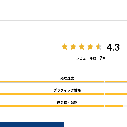
4.3
7
レビュー件数：
件
処理速度
グラフィック性能
静音性・発熱