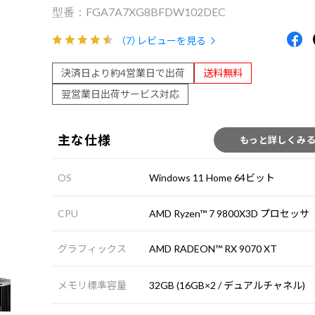
FGA7A7XG8BFDW102DEC
（7）
レビューを見る
決済日より約4営業日で出荷
送料無料
翌営業日出荷サービス対応
主な仕様
もっと詳しくみ
OS
Windows 11 Home 64ビット
CPU
AMD Ryzen™ 7 9800X3D プロセッサ
グラフィックス
AMD RADEON™ RX 9070 XT
メモリ標準容量
32GB (16GB×2 / デュアルチャネル)