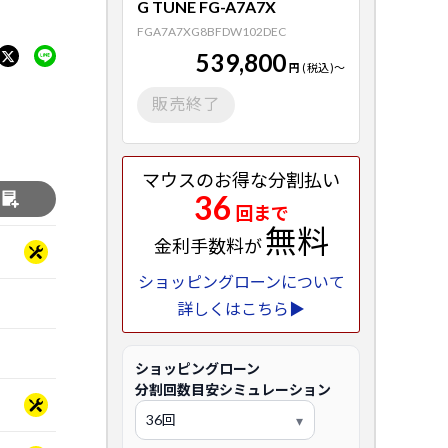
G TUNE FG-A7A7X
FGA7A7XG8BFDW102DEC
539,800
円
(税込)
～
販売終了
マウスのお得な分割払い
36
る
回まで
無料
金利手数料が
ショッピングローンについて
詳しくはこちら▶
ショッピングローン
分割回数目安シミュレーション