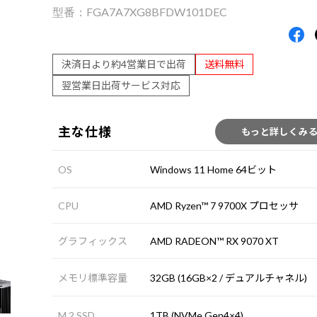
FGA7A7XG8BFDW101DEC
決済日より約4営業日で出荷
送料無料
翌営業日出荷サービス対応
主な仕様
もっと詳しくみ
OS
Windows 11 Home 64ビット
CPU
AMD Ryzen™ 7 9700X プロセッサ
グラフィックス
AMD RADEON™ RX 9070 XT
メモリ標準容量
32GB (16GB×2 / デュアルチャネル)
M.2 SSD
1TB (NVMe Gen4×4)