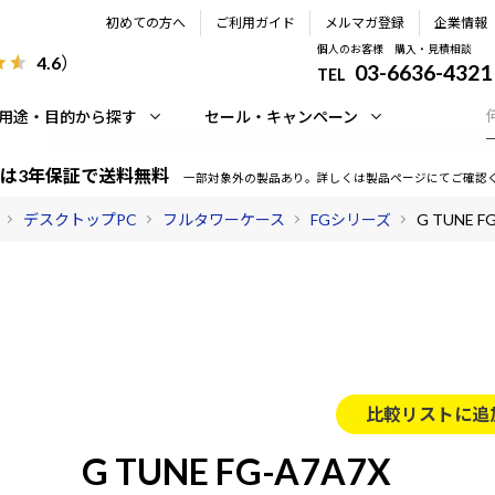
初めての方へ
ご利用ガイド
メルマガ登録
企業情報
個人のお客様 購入・見積相談
4.6
）
03-6636-4321
TEL
用途・目的から探す
セール・キャンペーン
は3年保証で送料無料
一部対象外の製品あり。詳しくは製品ページにてご確認
デスクトップPC
フルタワーケース
FGシリーズ
G TUNE F
比較リストに追
G TUNE FG-A7A7X