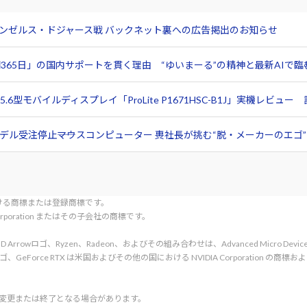
サンゼルス・ドジャース戦 バックネット裏への広告掲出のお知らせ
365日」の国内サポートを貫く理由 “ゆいまーる”の精神と最新AIで
6型モバイルディスプレイ「ProLite P1671HSC-B1J」実機レビ
ル受注停止――マウスコンピューター 軣社長が挑む“脱・メーカーのエゴ”と
tionにおける商標または登録商標です。
l Corporation またはその子会社の商標です。
rved. AMD、AMD Arrowロゴ、Ryzen、Radeon、およびその組み合わせは、Advanced Micro De
d. NVIDIA、NVIDIA ロゴ、GeForce RTX は米国およびその他の国における NVIDIA C
く変更または終了となる場合があります。