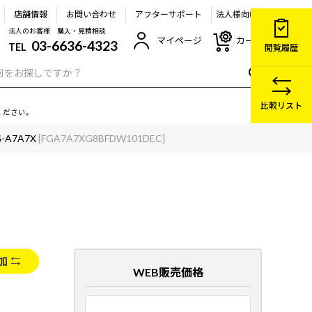
店舗情報
お問い合わせ
アフターサポート
法人様向け
法人のお客様 購入・見積相談
マイページ
カート
03-6636-4323
TEL
閲覧履歴
比較リスト
ください。
G-A7A7X
[FGA7A7XG8BFDW101DEC]
加
WEB販売価格