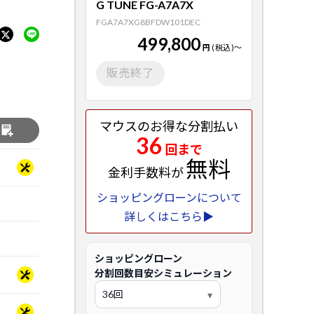
G TUNE FG-A7A7X
FGA7A7XG8BFDW101DEC
499,800
円
(税込)
～
販売終了
マウスのお得な分割払い
る
36
回まで
無料
金利手数料が
ショッピングローンについて
詳しくはこちら▶
ショッピングローン
分割回数目安シミュレーション