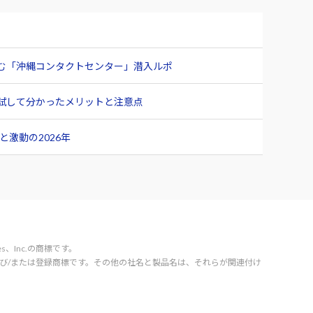
臨む「沖縄コンタクトセンター」潜入ルポ
ュー 試して分かったメリットと注意点
激動の2026年
vices、Inc.の商標です。
orporation の商標および/または登録商標です。その他の社名と製品名は、それらが関連付け