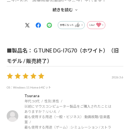
ーズになり、作業効率が劇的にアップしています！
また、グラフィックボードの性能も申し分なく、片方を
続きを読む
「縦型」にしたデュアルモニター環境（縦で図面やPDFを
確認し、横でモデリング作業）も簡単に構築できました。
参考になった
0
Like!
0
パソコン本体のデザインもシンプルでカッコよく、事務所
のデスクにもスッキリ馴染んでいます。このスペックでこの
価格は本当にコストパフォーマンスが高く、大満足の買い
■製品名： G TUNE DG-I7G70（ホワイト）（旧
物になりました。これからの業務DX化の強力な相棒として
モデル / 販売終了）
ガンガン使っていきます！
2026.3.6
OS：Windows 11 Home 64ビット
Tsurara
年代:
50代
性別:
男性
以前にマウスコンピューター製品をご購入されたことは
ありますか？:
いいえ
最も使用する用途（一般・ビジネス）:
動画視聴/音楽鑑
賞
最も使用する用途（ゲーム）:
シミュレーション / ストラ