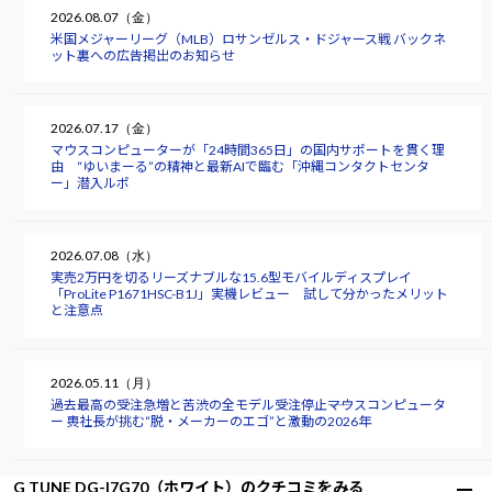
2026.08.07（金）
米国メジャーリーグ（MLB）ロサンゼルス・ドジャース戦 バックネ
ット裏への広告掲出のお知らせ
2026.07.17（金）
マウスコンピューターが「24時間365日」の国内サポートを貫く理
由 “ゆいまーる”の精神と最新AIで臨む「沖縄コンタクトセンタ
ー」潜入ルポ
2026.07.08（水）
実売2万円を切るリーズナブルな15.6型モバイルディスプレイ
「ProLite P1671HSC-B1J」実機レビュー 試して分かったメリット
と注意点
2026.05.11（月）
過去最高の受注急増と苦渋の全モデル受注停止――マウスコンピュータ
ー 軣社長が挑む“脱・メーカーのエゴ”と激動の2026年
G TUNE DG-I7G70（ホワイト）のクチコミをみる