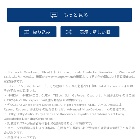
もっと見る
絞り込み
表示：新しい順
・ Microsoft、Windows、Officeロゴ、Outlook、Excel、OneNote、PowerPoint、Windowsの
ロゴおよびDirectXは、米国Microsoft Corporationの米国およびその他の国における商標または
登録商標です。
・ Intel、インテル、Intel ロゴ、その他のインテルの名称やロゴは、Intel Corporation または
その子会社の商標です。
・ NVIDIA、NVIDIAロゴ、CUDA、TESLA、SLI、GeForce、Quadroは、米国およびその他の国
におけるNVIDIA Corporationの登録商標または商標です。
・ 🄫2021 Advanced Micro Devices, Inc. All rights reserved. AMD、AMD Arrowロゴ、
Ryzen、Radeon、およびその組み合わせは、Advanced Micro Devices、Inc.の商標です。
・ Dolby, Dolby Audio, Dolby Atmos, and the double-D symbol are trademarks of Dolby
Laboratories Licensing Corporation.
・ 記載されている製品名等は各社の登録商標あるいは商標です。
・ 当ページの掲載内容および価格は、在庫などの都合により予告無く変更または終了となる場
合があります。
・ 画像はイメージです。