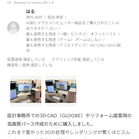
OS：Windows 11 Home 64ビット
はる
年代:
40代
性別:
男性
以前にマウスコンピューター製品をご購入されたことは
ありますか？:
はい
最も使用する用途（一般・ビジネス）:
オフィスソフト
最も使用する用途（ゲーム）:
ゲームはしない
最も使用する用途（クリエイティブ）:
VR / CAD / 3DCG製
作
処理速度
:満足している
グラフィック性能
:満足している
静音性・発熱
:満足している
設計事務所での3D CAD（GLOOBE）やリフォーム提案用の
高画質パース作成のために購入しました。
これまで重かった3Dの処理やレンダリングが驚くほどスム