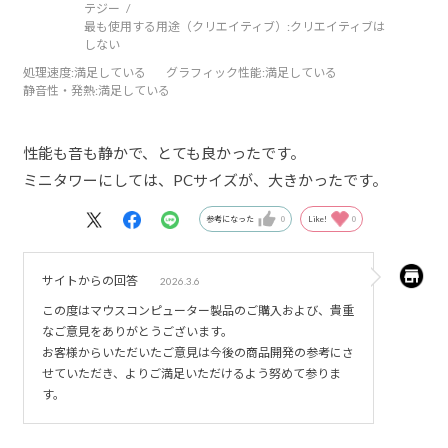
テジー
最も使用する用途（クリエイティブ）:
クリエイティブは
しない
処理速度
:満足している
グラフィック性能
:満足している
静音性・発熱
:満足している
性能も音も静かで、とても良かったです。
ミニタワーにしては、PCサイズが、大きかったです。
参考になった
0
Like!
0
サイトからの回答
2026.3.6
この度はマウスコンピューター製品のご購入および、貴重
なご意見をありがとうございます。
お客様からいただいたご意見は今後の商品開発の参考にさ
せていただき、よりご満足いただけるよう努めて参りま
す。