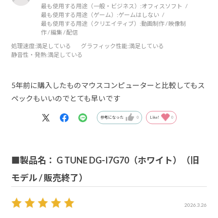
最も使用する用途（一般・ビジネス）:
オフィスソフト
最も使用する用途（ゲーム）:
ゲームはしない
最も使用する用途（クリエイティブ）:
動画制作 / 映像制
作 / 編集 / 配信
処理速度
:満足している
グラフィック性能
:満足している
静音性・発熱
:満足している
5年前に購入したものマウスコンピューターと比較してもス
ペックもいいのでとても早いです
参考になった
0
Like!
0
■製品名： G TUNE DG-I7G70（ホワイト）（旧
モデル / 販売終了）
2026.3.26