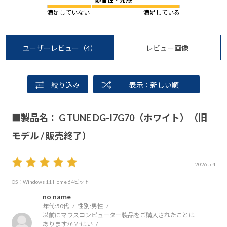
満足していない
満足している
ユーザーレビュー
（4）
レビュー画像
絞り込み
表示：新しい順
■製品名： G TUNE DG-I7G70（ホワイト）（旧
モデル / 販売終了）
2026.5.4
OS：Windows 11 Home 64ビット
no name
年代:
50代
性別:
男性
以前にマウスコンピューター製品をご購入されたことは
ありますか？:
はい