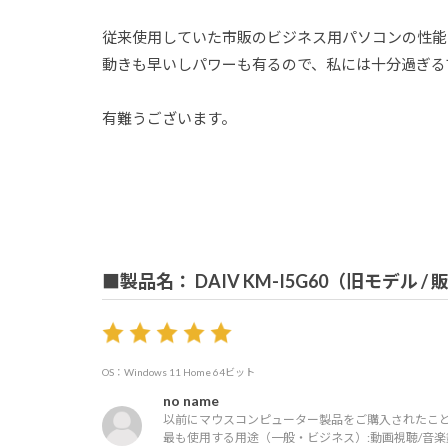
従来使用していた市販のビジネス用パソコンの性能に
動きも早いしパワーも有るので、私には十分過ぎる
有難うございます。
■製品名： DAIV KM-I5G60（旧モデル /
OS：Windows 11 Home 64ビット
no name
以前にマウスコンピューター製品をご購入されたこと
最も使用する用途（一般・ビジネス）:
動画視聴/音楽