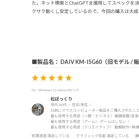
た。ネット検索とChatGPTま援用してスペック
クサク動くし安定しているので、今回の購入は大成
■製品名： DAIV KM-I5G60（旧モデル /
OS：Windows 11 Home 64ビット
松ぼっくり
年代:
60代
性別:
男性
以前にマウスコンピューター製品をご購入されたこと
最も使用する用途（一般・ビジネス）:
動画視聴/音楽
最も使用する用途（ゲーム）:
ゲームはしない
最も使用する用途（クリエイティブ）:
動画制作 / 映像
処理速度
:満足している
グラフィック性能
:満足している
静