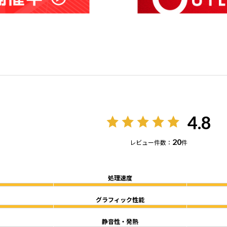
4.8
20
レビュー件数：
件
処理速度
グラフィック性能
静音性・発熱