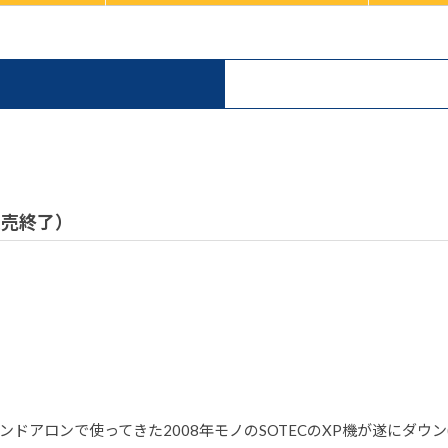
）
 販売終了）
ロンで使ってきた2008年モノのSOTECのXP機が遂にダウン(泣)。