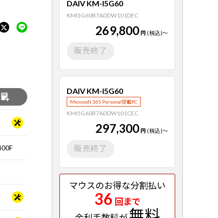
DAIV KM-I5G60
KMI5G60B7ADDW101DEC
269,800
円
(税込)
～
販売終了
DAIV KM-I5G60
る
Microsoft 365 Personal搭載PC
KMI5G60B7ADDW101CEC
297,300
円
(税込)
～
00F
販売終了
マウスのお得な分割払い
36
回まで
無料
金利手数料が