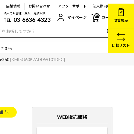
店舗情報
お問い合わせ
アフターサポート
法人様向け
法人のお客様 購入・見積相談
マイページ
カート
03-6636-4323
TEL
閲覧履歴
比較リスト
ください。
5G60
[KMI5G60B7ADDW101DEC]
加
WEB販売価格