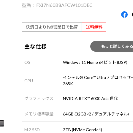
FXI7N60B8AFCW101DEC
決済日より約8営業日で出荷
送料無料
主な仕様
もっと詳しくみ
OS
Windows 11 Home 64ビット (DSP)
インテル® Core™ Ultra 7 プロセッサ
CPU
265K
グラフィックス
NVIDIA RTX™ 6000 Ada 世代
メモリ標準容量
64GB (32GB×2 / デュアルチャネル)
M.2 SSD
2TB (NVMe Gen4×4)