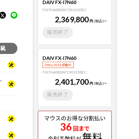
DAIV FX-I7N60
FXI7N60B8AFCW101DEC
2,369,800
円
(税込)
～
販売終了
る
DAIV FX-I7N60
Office 2024 搭載PC
FXI7N60B8AFCW101BEC
2,401,700
ー
円
(税込)
～
販売終了
マウスのお得な分割払い
36
回まで
無料
金利手数料が