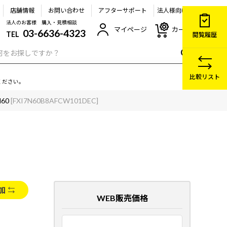
店舗情報
お問い合わせ
アフターサポート
法人様向け
法人のお客様 購入・見積相談
マイページ
カート
03-6636-4323
TEL
閲覧履歴
比較リスト
ください。
N60
[FXI7N60B8AFCW101DEC]
加
WEB販売価格